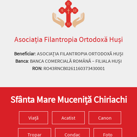
Asociația Filantropia Ortodoxă Huși
Beneficiar
: ASOCIAȚIA FILANTROPIA ORTODOXĂ HUȘI
Banca
: BANCA COMERCIALĂ ROMÂNĂ – FILIALA HUȘI
RON
: RO43RNCB0261160373430001
Sfânta Mare Muceniță Chiriachi
Viață
Acatist
Canon
Tropar
Condac
Foto