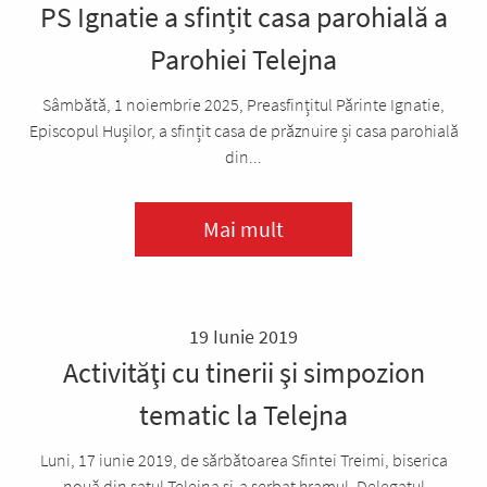
PS Ignatie a sfințit casa parohială a
Parohiei Telejna
Sâmbătă, 1 noiembrie 2025, Preasfințitul Părinte Ignatie,
Episcopul Hușilor, a sfințit casa de prăznuire și casa parohială
din...
Mai mult
19 Iunie 2019
Activităţi cu tinerii şi simpozion
tematic la Telejna
Luni, 17 iunie 2019, de sărbătoarea Sfintei Treimi, biserica
nouă din satul Telejna și-a serbat hramul. Delegatul