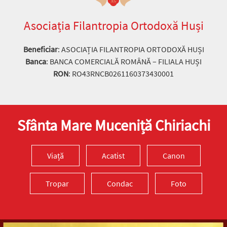
Asociația Filantropia Ortodoxă Huși
Beneficiar
: ASOCIAȚIA FILANTROPIA ORTODOXĂ HUȘI
Banca
: BANCA COMERCIALĂ ROMÂNĂ – FILIALA HUȘI
RON
: RO43RNCB0261160373430001
Sfânta Mare Muceniță Chiriachi
Viață
Acatist
Canon
Tropar
Condac
Foto