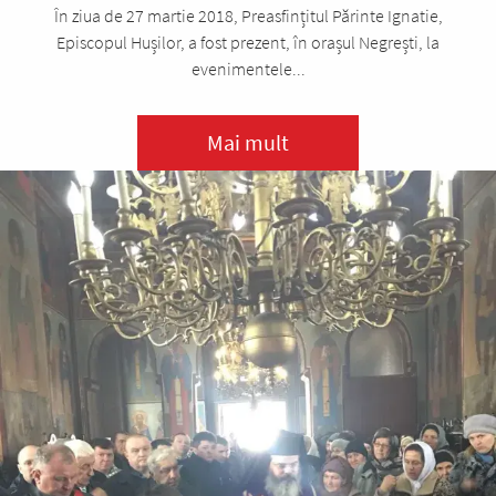
În ziua de 27 martie 2018, Preasfințitul Părinte Ignatie,
Episcopul Hușilor, a fost prezent, în orașul Negrești, la
evenimentele...
Mai mult