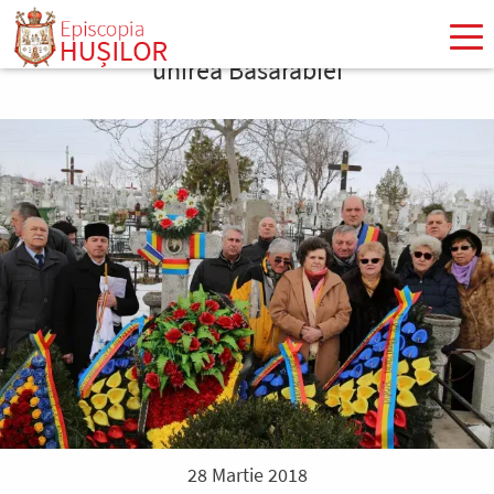
Mergi
la
unirea Basarabiei
conţinutul
principal
28 Martie 2018