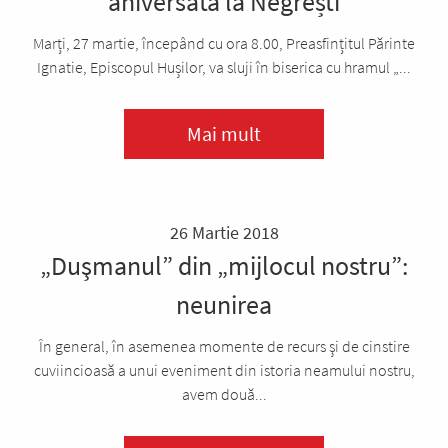
aniversată la Negrești
Marți, 27 martie, începând cu ora 8.00, Preasfințitul Părinte
Ignatie, Episcopul Hușilor, va sluji în biserica cu hramul „...
Mai mult
26 Martie 2018
„Duşmanul” din „mijlocul nostru”:
neunirea
În general, în asemenea momente de recurs şi de cinstire
cuviincioasă a unui eveniment din istoria neamului nostru,
avem două...