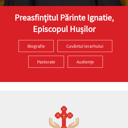
Preasfinţitul Părinte Ignatie,
Episcopul Hușilor
Biografie
Cuvântul ierarhului
Pastorale
Audiențe