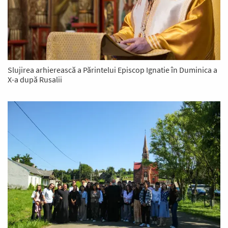
Slujirea arhierească a Părintelui Episcop Ignatie în Duminica a
X-a după Rusalii