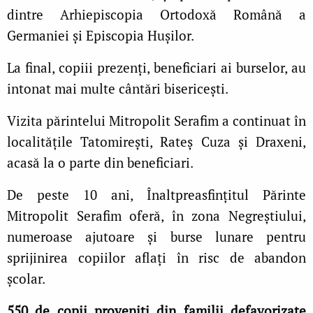
dintre Arhiepiscopia Ortodoxă Română a
Germaniei și Episcopia Hușilor.
La final, copiii prezenți, beneficiari ai burselor, au
intonat mai multe cântări bisericești.
Vizita părintelui Mitropolit Serafim a continuat în
localitățile Tatomirești, Rateș Cuza și Draxeni,
acasă la o parte din beneficiari.
De peste 10 ani, Înaltpreasfinţitul Părinte
Mitropolit Serafim oferă, în zona Negreştiului,
numeroase ajutoare şi burse lunare pentru
sprijinirea copiilor aflaţi în risc de abandon
şcolar.
550 de copii proveniţi din familii defavorizate