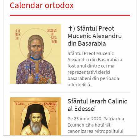
Calendar ortodox
✝) Sfântul Preot
Mucenic Alexandru
din Basarabia
Sfântul Preot Mucenic
Alexandru din Basarabia a
fost unul dintre cei mai
reprezentativi clerici
basarabeni din perioada
interbelică.
Sfântul Ierarh Calinic
al Edessei
Pe 23 iunie 2020, Patriarhia
Ecumenică a hotărât
canonizarea Mitropolitului
Calinic al Edessei, Pellei și