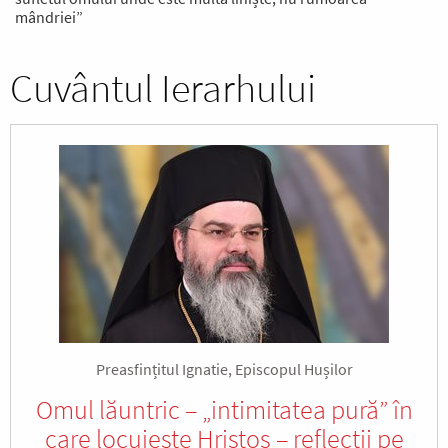
mândriei”
Cuvântul Ierarhului
Preasfințitul Ignatie, Episcopul Hușilor
Omul lăuntric – „intimitatea pură” în
care locuieşte Hristos – reflecţii pe