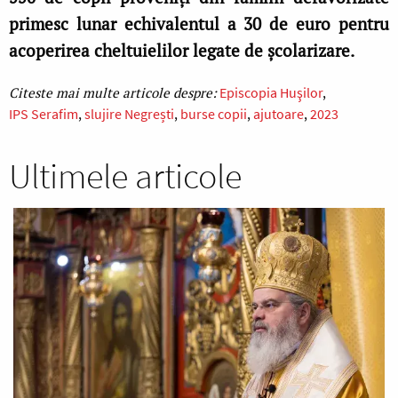
primesc lunar echivalentul a 30 de euro pentru
acoperirea cheltuielilor legate de şcolarizare.
Episcopia Huşilor
IPS Serafim
slujire Negrești
burse copii
ajutoare
2023
Ultimele articole