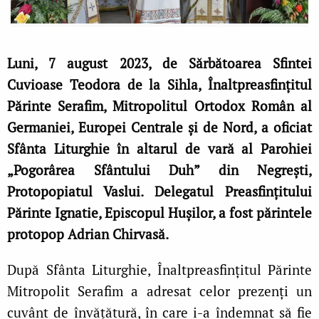
Luni, 7 august 2023, de Sărbătoarea Sfintei
Cuvioase Teodora de la Sihla, Înaltpreasfinţitul
Părinte Serafim, Mitropolitul Ortodox Român al
Germaniei, Europei Centrale şi de Nord, a oficiat
Sfânta Liturghie în altarul de vară al Parohiei
„Pogorârea Sfântului Duh” din Negreşti,
Protopopiatul Vaslui. Delegatul Preasfinţitului
Părinte Ignatie, Episcopul Huşilor, a fost părintele
protopop Adrian Chirvasă.
După Sfânta Liturghie, Înaltpreasfințitul Părinte
Mitropolit Serafim a adresat celor prezenți un
cuvânt de învățătură, în care i-a îndemnat să fie