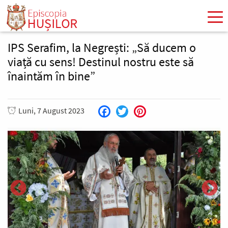
Mergi
la
conţinutul
principal
IPS Serafim, la Negrești: „Să ducem o
viață cu sens! Destinul nostru este să
înaintăm în bine”
Luni, 7 August 2023
Facebook
Twitter
Pinterest