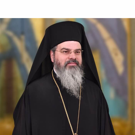
Almopiei (1919-1984) și
pomenirea lui în fiecare an la
data de...
Sfântul Ierarh Emilian
Mărturisitorul,
Episcopul Cizicului
Sfântul Ierarh Emilian,
mărturisitorul lui Hristos, a
trăit pe vremea împărăției lui
Leon Armeanul, luptătorul
împotriva icoanelor, și fiind el
episcop al Cizicului, de...
Sfântul Ierarh Miron,
Episcopul Cretei
Pentru o viață îmbunătățită ca
aceasta a fost pus preot al
sfintei biserici a lui Dumnezeu