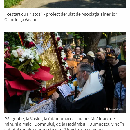
„Restart cu Hristos” - proiect derulat de Asociația Tinerilor
Ortodocși Vaslui
PS Ignatie, la Vaslui, la întâmpinarea Icoanei făcătoare de
minuni a Maicii Domnului, de la Hadâmbu: „Dumnezeu vine în
sufletul omului unde este multă liniște, nu rumoarea