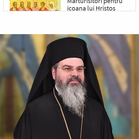
Mărturisitori pentru
icoana lui Hristos
Sfinții, întărindu-se cu
puterea lui Hristos, răbdau cu
vitejie, neslăbind cu trupurile.
Iar tiranul, văzând acest lucru,
a poruncit să le ardă fețele cu
fiare arse,...
✝) Duminica a 10-a
după Rusalii
(Vindecarea
lunaticului)
În vremea aceea s-a apropiat
de Iisus un om, îngenunchind
înaintea Lui și zicându-I:
Doamne, miluiește pe fiul
meu, că este lunatic și
pătimește rău, căci adesea...