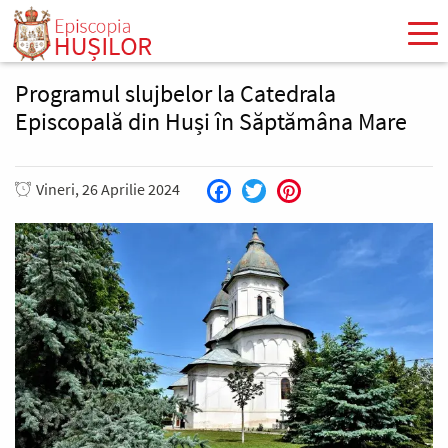
Mergi
la
conţinutul
principal
Programul slujbelor la Catedrala
Episcopală din Huși în Săptămâna Mare
Vineri, 26 Aprilie 2024
Facebook
Twitter
Pinterest