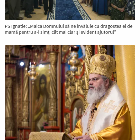
PS Ignatie: „Maica Domnului să ne învăluie cu dragostea ei de
mamă pentru a-i simți cât mai clar și evident ajutorul”