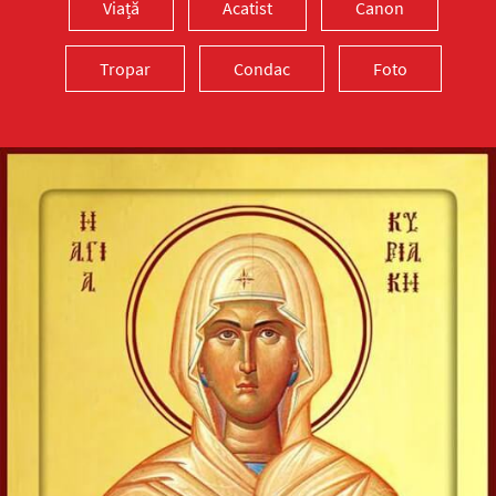
Viață
Acatist
Canon
Tropar
Condac
Foto