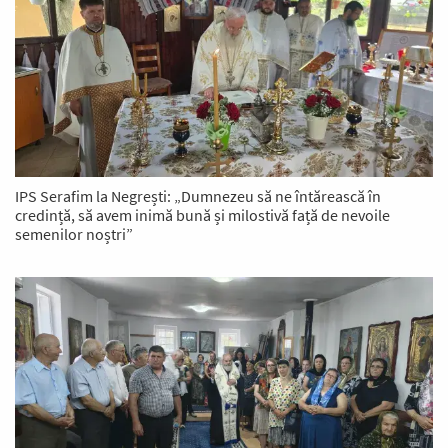
IPS Serafim la Negrești: „Dumnezeu să ne întărească în
credință, să avem inimă bună și milostivă față de nevoile
semenilor noștri”