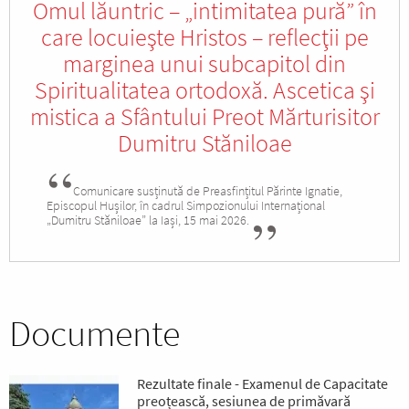
Omul lăuntric – „intimitatea pură” în
care locuieşte Hristos – reflecţii pe
marginea unui subcapitol din
Spiritualitatea ortodoxă. Ascetica şi
mistica a Sfântului Preot Mărturisitor
Dumitru Stăniloae
Comunicare susținută de Preasfințitul Părinte Ignatie,
Episcopul Hușilor, în cadrul Simpozionului Internațional
„Dumitru Stăniloae” la Iași, 15 mai 2026.
Documente
Rezultate finale - Examenul de Capacitate
preoțească, sesiunea de primăvară