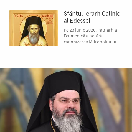
Sfântul Ierarh Calinic
al Edessei
Pe 23 iunie 2020, Patriarhia
Ecumenică a hotărât
canonizarea Mitropolitului
Calinic al Edessei, Pellei și
Almopiei (1919-1984) și
pomenirea lui în fiecare an la
data de...
Sfântul Ierarh Emilian
Mărturisitorul,
Episcopul Cizicului
Sfântul Ierarh Emilian,
mărturisitorul lui Hristos, a
trăit pe vremea împărăției lui
Leon Armeanul, luptătorul
împotriva icoanelor, și fiind el