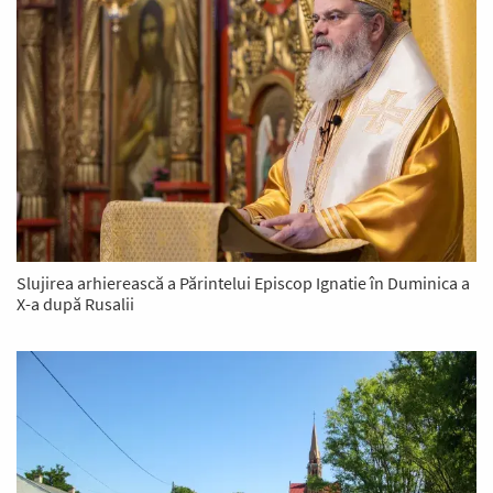
Slujirea arhierească a Părintelui Episcop Ignatie în Duminica a
X-a după Rusalii