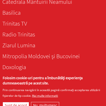
Catedrala Mântuirii Neamului
Basilica
Trinitas TV
Radio Trinitas
Ziarul Lumina
Mitropolia Moldovei și Bucovinei
Doxologia
Folosim cookie-uri pentru a îmbunătăți experiența
dumneavoastră pe acest site.
Prin continuarea navigării în această pagină confirmați acceptarea utilizării
fișierelor de tip cookie.
Mai multe informații
Site realizat de
DOXOLOGIA MEDIA
, Arhiepiscopia Iașilor | ©
episcopiahusilor.ro
Sunt de acord
Nu, mulțumesc