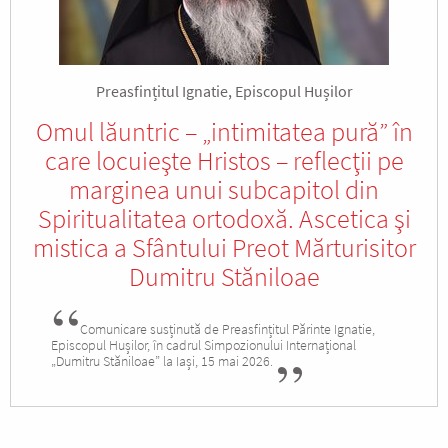
Preasfințitul Ignatie, Episcopul Hușilor
Omul lăuntric – „intimitatea pură” în
care locuieşte Hristos – reflecţii pe
marginea unui subcapitol din
Spiritualitatea ortodoxă. Ascetica şi
mistica a Sfântului Preot Mărturisitor
Dumitru Stăniloae
Comunicare susținută de Preasfințitul Părinte Ignatie,
Episcopul Hușilor, în cadrul Simpozionului Internațional
„Dumitru Stăniloae” la Iași, 15 mai 2026.