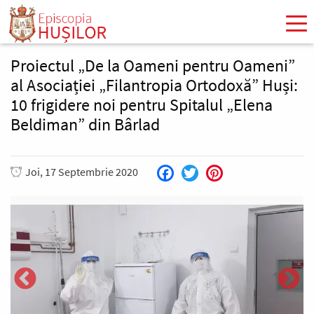
Mergi
la
conţinutul
principal
Proiectul „De la Oameni pentru Oameni”
al Asociației „Filantropia Ortodoxă” Huși:
10 frigidere noi pentru Spitalul „Elena
Beldiman” din Bârlad
Joi, 17 Septembrie 2020
Facebook
Twitter
Pinterest