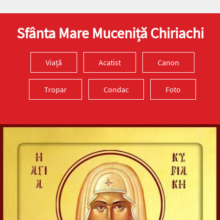
Preia articolele Doxologia în site-ul tău!
Sfânta Mare Muceniță Chiriachi
Viață
Acatist
Canon
Tropar
Condac
Foto