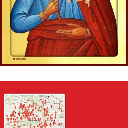
zic că nu este înviere, și L-au întrebat, zicând:
Învățătorule, Moise a zis: «Dacă cineva moare neavând
copii, fratele...
Ev. Matei 22, 23-33
doxologia.ro
Preia articolele Doxologia în site-ul tău!