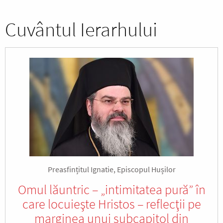
Cuvântul Ierarhului
Preasfințitul Ignatie, Episcopul Hușilor
Omul lăuntric – „intimitatea pură” în
care locuieşte Hristos – reflecţii pe
marginea unui subcapitol din