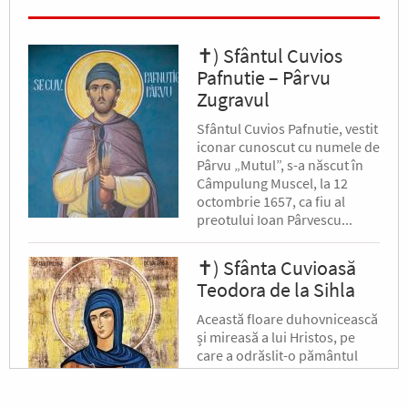
✝) Sfântul Cuvios
Pafnutie – Pârvu
Zugravul
Sfântul Cuvios Pafnutie, vestit
iconar cunoscut cu numele de
Pârvu „Mutul”, s-a născut în
Câmpulung Muscel, la 12
octombrie 1657, ca fiu al
preotului Ioan Pârvescu...
✝) Sfânta Cuvioasă
Teodora de la Sihla
Această floare duhovnicească
și mireasă a lui Hristos, pe
care a odrăslit-o pământul
binecuvântat al Moldovei, s-a
născut pe la jumătatea