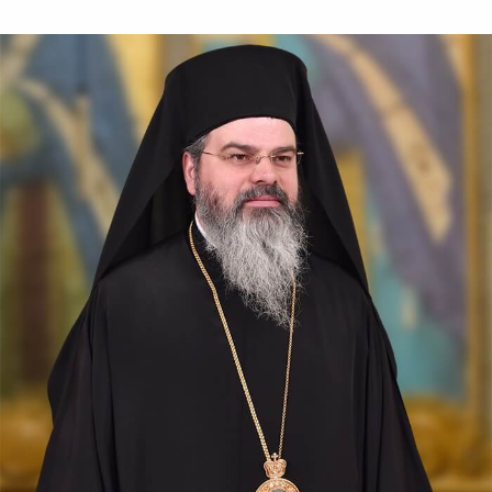
secolului al XVII-lea, în satul...
După-prăznuirea
Schimbării la Față a
Domnului
Schimbarea la Față a
Mântuitorului Iisus Hristos
este unul din Praznicele
împărătești ale Bisericii
Ortodoxe, sărbătorită la 6
august.
Sfântul Antonie de la
Optina
Doamne, ajută-mi să văd
păcatele mele; Doamne, dă-
mi răbdare, mărinimie şi
blândeţe!