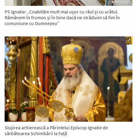
PS Ignatie: „Coabităm mult mai ușor cu răul și cu urâtul.
Rămânem în frumos și în bine dacă ne străduim să fim în
comuniune cu Dumnezeu”
Slujirea arhierească a Părintelui Episcop Ignatie de
sărbătoarea Schimbării la Față