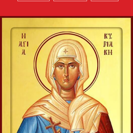
Domnului de la
Valaam
Icoana o înfățișează pe
Fecioara Maria în mărime
naturală, cu privirea
coborâtă, stând în picioare pe
un nor, îmbrăcată într-o
mantie roșie strălucitoare și un stihar...
Apostolul zilei
Fraților, lauda noastră aceasta este: mărturia conștiinței
noastre că am umblat în lume, și mai ales la voi, în
sfințenie și în curăție dumnezeiască, nu în înțelepciune...
Ap. II Corinteni 1, 12-20
Evanghelia zilei
În vremea aceea s-au apropiat de Iisus saducheii, cei ce