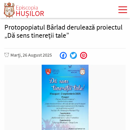
Mergi
la
conţinutul
principal
Protopopiatul Bârlad derulează proiectul
„Dă sens tinereții tale”
Marţi, 26 August 2025
Facebook
Twitter
Pinterest