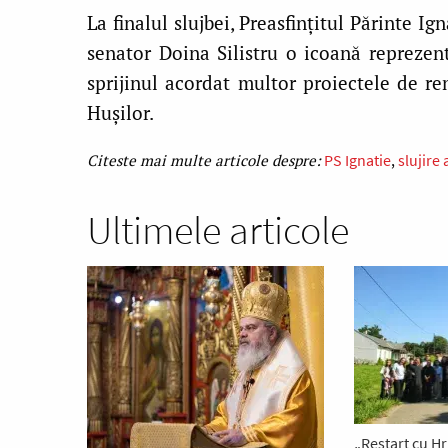
La finalul slujbei, Preasfințitul Părinte I
senator Doina Silistru o icoană reprezen
sprijinul acordat multor proiectele de re
Hușilor.
PS Ignatie
slujire
Ultimele articole
„Restart cu Hr