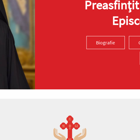
Preasfinţit
Episc
Biografie