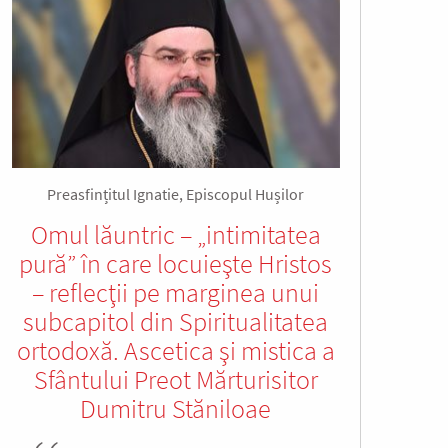
Preasfințitul Ignatie, Episcopul Hușilor
Omul lăuntric – „intimitatea
pură” în care locuieşte Hristos
– reflecţii pe marginea unui
subcapitol din Spiritualitatea
ortodoxă. Ascetica şi mistica a
Sfântului Preot Mărturisitor
Dumitru Stăniloae