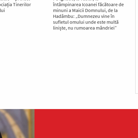
ciația Tinerilor
întâmpinarea Icoanei făcătoare de
lui
minuni a Maicii Domnului, de la
Hadâmbu: „Dumnezeu vine în
sufletul omului unde este multă
liniște, nu rumoarea mândriei”