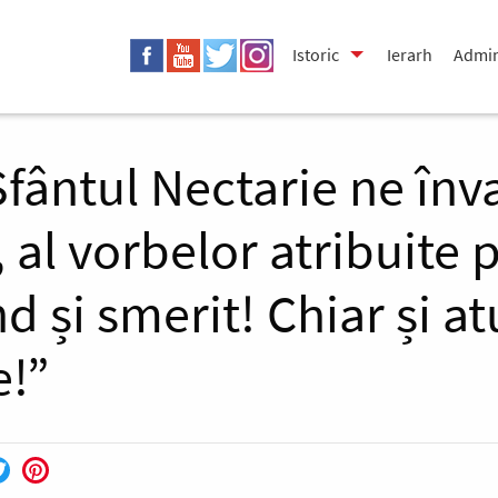
Istoric
Ierarh
Admin
Sfântul Nectarie ne înva
r, al vorbelor atribuite 
d și smerit! Chiar și at
e!”
ebook
Twitter
Pinterest