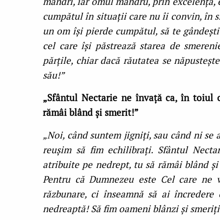
mândri, iar omul mândru, prin excelență, 
cumpătul în situații care nu îi convin, în s
un om își pierde cumpătul, să te gândeșt
cel care își păstrează starea de smerenie
părțile, chiar dacă răutatea se năpusteșt
său!”
„Sfântul Nectarie ne învață ca, în toiul o
rămâi blând și smerit!”
„Noi, când suntem jigniți, sau când ni se 
reușim să fim echilibrați. Sfântul Nectar
atribuite pe nedrept, tu să rămâi blând și 
Pentru că Dumnezeu este Cel care ne v
răzbunare, ci înseamnă să ai încredere
nedreaptă! Să fim oameni blânzi și smeriți