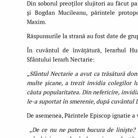
Din soborul preoților slujitori au făcut pa
și Bogdan Mucileanu, părintele protop
Maxim.
Răspunsurile la strană au fost date de gru
În cuvântul de învățătură, Ierarhul Hu
Sfântului Ierarh Nectarie:
„Sfântul Nectarie a avut ca trăsătură dom
multe șicane, a trezit invidia colegilor 
căuta popularitatea. Din nefericire, invid
le-a suportat în smerenie, după cuvântul 
De asemenea, Părintele Episcop ignatie a v
„De ce nu ne putem bucura de liniște? 