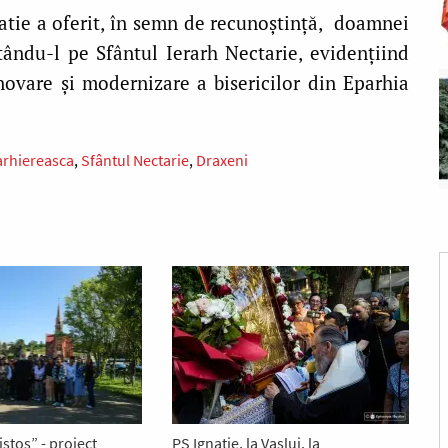
gnatie a oferit, în semn de recunoștință, doamnei
tându-l pe Sfântul Ierarh Nectarie, evidențiind
novare și modernizare a bisericilor din Eparhia
 arhiereasca
Sfântul Nectarie
Draxeni
istos” - proiect
PS Ignatie, la Vaslui, la