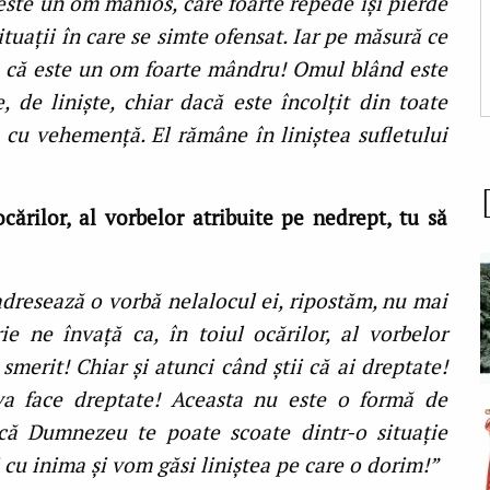
este un om mânios, care foarte repede își pierde
ituații în care se simte ofensat. Iar pe măsură ce
i că este un om foarte mândru! Omul blând este
, de liniște, chiar dacă este încolțit din toate
e cu vehemență. El rămâne în liniștea sufletului
cărilor, al vorbelor atribuite pe nedrept, tu să
adresează o vorbă nelalocul ei, ripostăm, nu mai
ie ne învață ca, în toiul ocărilor, al vorbelor
smerit! Chiar și atunci când știi că ai dreptate!
a face dreptate! Aceasta nu este o formă de
 că Dumnezeu te poate scoate dintr-o situație
 cu inima și vom găsi liniștea pe care o dorim!”