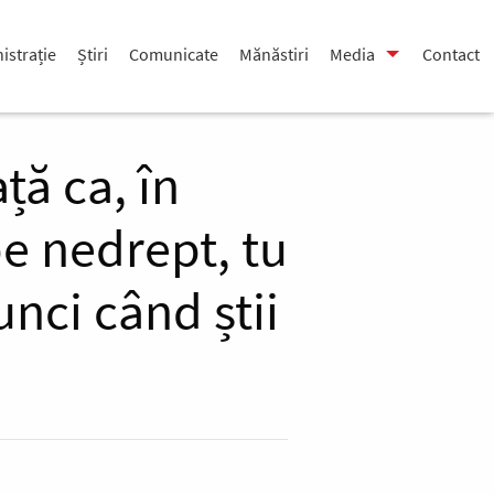
istrație
Știri
Comunicate
Mănăstiri
Media
Contact
ță ca, în
pe nedrept, tu
unci când știi