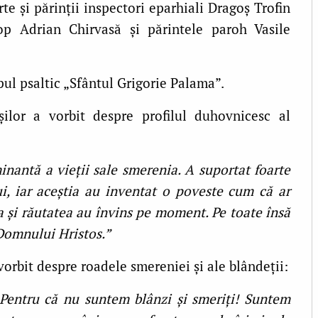
rte și părinții inspectori eparhiali Dragoș Trofin
op Adrian Chirvasă și părintele paroh Vasile
pul psaltic „Sfântul Grigorie Palama”.
șilor a vorbit despre profilul duhovnicesc al
inantă a vieții sale smerenia. A suportat foarte
lui, iar aceștia au inventat o poveste cum că ar
ia și răutatea au învins pe moment. Pe toate însă
Domnului Hristos.”
orbit despre roadele smereniei și ale blândeții:
Pentru că nu suntem blânzi și smeriți! Suntem