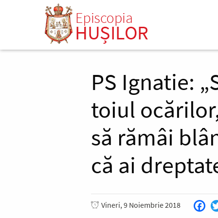
Mergi
la
conţinutul
principal
PS Ignatie: „
toiul ocărilo
să rămâi blân
că ai dreptat
Vineri, 9 Noiembrie 2018
Fac