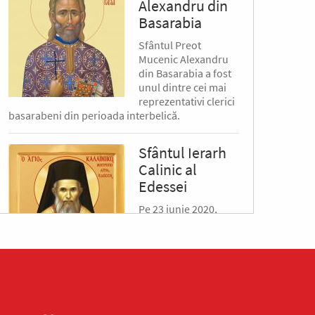
Alexandru din
Basarabia
Sfântul Preot
Mucenic Alexandru
din Basarabia a fost
unul dintre cei mai
reprezentativi clerici
basarabeni din perioada interbelică.
Sfântul Ierarh
Calinic al
Edessei
Pe 23 iunie 2020,
Patriarhia Ecumenică
a hotărât
canonizarea
Mitropolitului Calinic
al Edessei, Pellei și
Almopiei (1919-1984) și pomenirea lui în fiecare
an la data de...