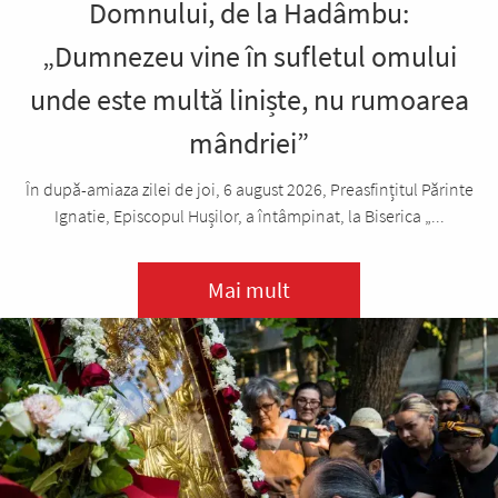
Domnului, de la Hadâmbu:
„Dumnezeu vine în sufletul omului
unde este multă liniște, nu rumoarea
mândriei”
În după-amiaza zilei de joi, 6 august 2026, Preasfințitul Părinte
Ignatie, Episcopul Hușilor, a întâmpinat, la Biserica „...
Mai mult