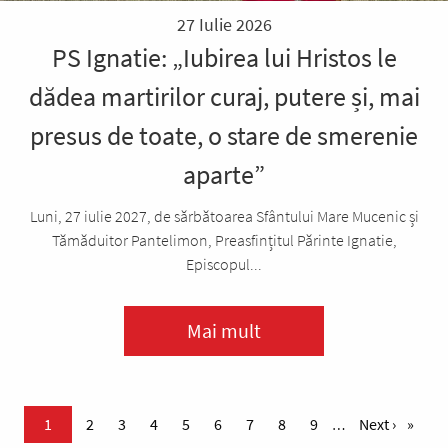
27 Iulie 2026
PS Ignatie: „Iubirea lui Hristos le
dădea martirilor curaj, putere și, mai
presus de toate, o stare de smerenie
aparte”
Luni, 27 iulie 2027, de sărbătoarea Sfântului Mare Mucenic și
Tămăduitor Pantelimon, Preasfințitul Părinte Ignatie,
Episcopul...
Mai mult
Paginare
Pagina curentă
1
Page
2
Page
3
Page
4
Page
5
Page
6
Page
7
Page
8
Page
9
Pagina urmă
Next ›
…