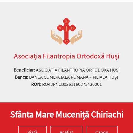
Asociația Filantropia Ortodoxă Huși
Beneficiar
: ASOCIAȚIA FILANTROPIA ORTODOXĂ HUȘI
Banca
: BANCA COMERCIALĂ ROMÂNĂ – FILIALA HUȘI
RON
: RO43RNCB0261160373430001
Sfânta Mare Muceniță Chiriachi
Viață
Acatist
Canon