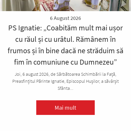
6 August 2026
PS Ignatie: „Coabităm mult mai ușor
cu răul și cu urâtul. Rămânem în
frumos și în bine dacă ne străduim să
fim în comuniune cu Dumnezeu”
Joi, 6 august 2026, de Sărbătoarea Schimbării la Față,
Preasfințitul Părinte Ignatie, Episcopul Hușilor, a săvârșit
Sfânta...
Mai mult