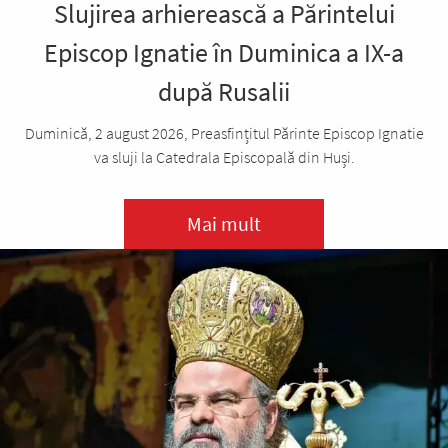
Slujirea arhierească a Părintelui
Episcop Ignatie în Duminica a IX-a
după Rusalii
Duminică, 2 august 2026, Preasfințitul Părinte Episcop Ignatie
va sluji la Catedrala Episcopală din Huși.
Mai mult