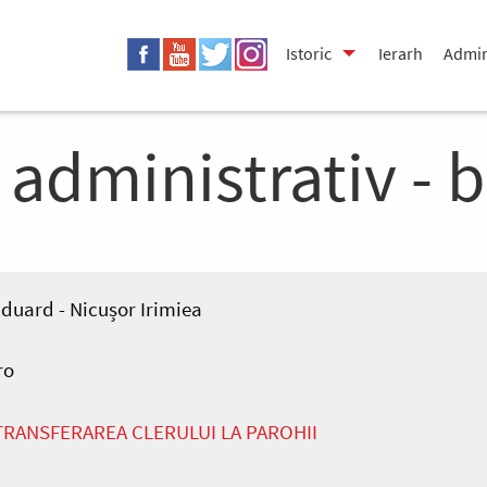
Istoric
Ierarh
Admin
 administrativ - b
Eduard - Nicușor Irimiea
ro
 TRANSFERAREA CLERULUI LA PAROHII