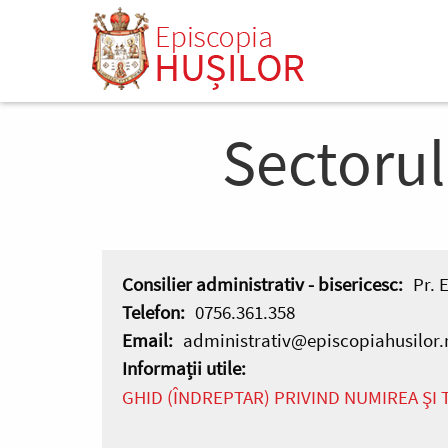
Mergi
s
la
conţinutul
principal
Sectorul
Consilier administrativ - bisericesc:
Pr. 
Telefon:
0756.361.358
Email:
administrativ@episcopiahusilor.
Informații utile:
GHID (ÎNDREPTAR) PRIVIND NUMIREA ŞI