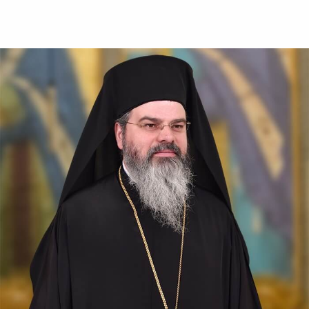
Sfinții, întărindu-se cu
puterea lui Hristos, răbdau cu
vitejie, neslăbind cu trupurile.
Iar tiranul, văzând acest lucru,
a poruncit să le ardă fețele cu
fiare arse,...
✝) Duminica a 10-a
după Rusalii
(Vindecarea
lunaticului)
În vremea aceea s-a apropiat
de Iisus un om, îngenunchind
înaintea Lui și zicându-I:
Doamne, miluiește pe fiul
meu, că este lunatic și
pătimește rău, căci adesea...
Apostolul zilei