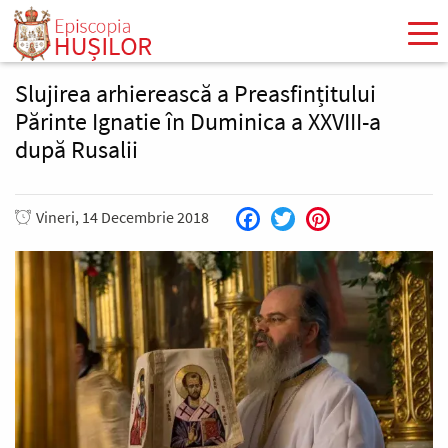
Mergi
la
conţinutul
principal
Slujirea arhierească a Preasfințitului
Părinte Ignatie în Duminica a XXVIII-a
după Rusalii
Vineri, 14 Decembrie 2018
Facebook
Twitter
Pinterest