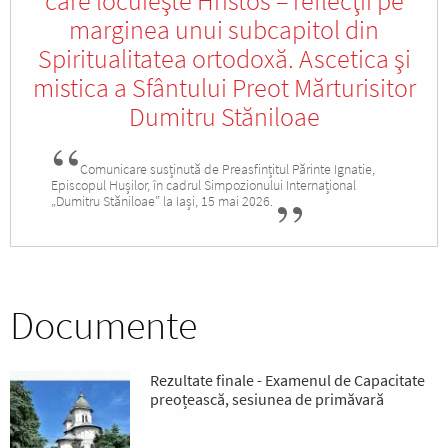
care locuieşte Hristos – reflecţii pe
marginea unui subcapitol din
Spiritualitatea ortodoxă. Ascetica şi
mistica a Sfântului Preot Mărturisitor
Dumitru Stăniloae
Comunicare susținută de Preasfințitul Părinte Ignatie,
Episcopul Hușilor, în cadrul Simpozionului Internațional
„Dumitru Stăniloae” la Iași, 15 mai 2026.
Documente
Rezultate finale - Examenul de Capacitate
preoțească, sesiunea de primăvară