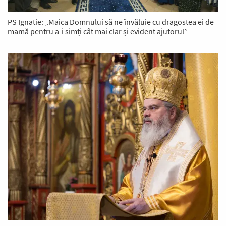
PS Ignatie: „Maica Domnului să ne învăluie cu dragostea ei de
mamă pentru a-i simți cât mai clar și evident ajutorul”