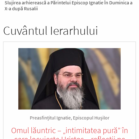
Slujirea arhierească a Părintelui Episcop Ignatie în Duminica a
X-a după Rusalii
Cuvântul Ierarhului
Preasfințitul Ignatie, Episcopul Hușilor
Omul lăuntric – „intimitatea pură” în