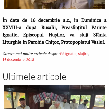
În data de 16 decembrie a.c., în Duminica a
XXVIII-a după Rusalii, Preasfințitul Părinte
Ignatie, Episcopul Hușilor, va sluji Sfânta
Liturghie în Parohia Chițoc, Protopopiatul Vaslui.
PS Ignatie
slujire
16 decembrie
2018
Ultimele articole