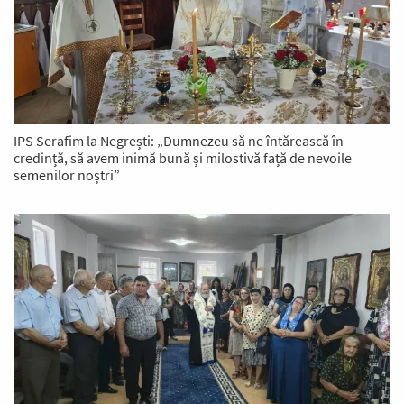
IPS Serafim la Negrești: „Dumnezeu să ne întărească în
credință, să avem inimă bună și milostivă față de nevoile
semenilor noștri”