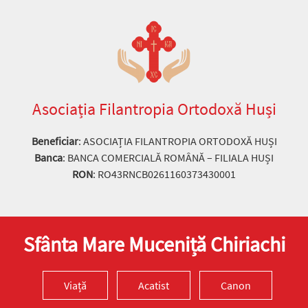
Asociația Filantropia Ortodoxă Huși
Beneficiar
: ASOCIAȚIA FILANTROPIA ORTODOXĂ HUȘI
Banca
: BANCA COMERCIALĂ ROMÂNĂ – FILIALA HUȘI
RON
: RO43RNCB0261160373430001
Sfânta Mare Muceniță Chiriachi
Viață
Acatist
Canon