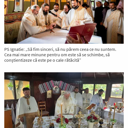
PS Ignatie: „Să fim sinceri, să nu părem ceea ce nu suntem.
Cea mai mare minune pentru om este să se schimbe, să
conștientizeze că este pe o cale rătăcită”