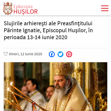
Mergi
la
conţinutul
principal
Slujirile arhiereşti ale Preasfinţitului
Părinte Ignatie, Episcopul Huşilor, în
perioada 13-14 iunie 2020
Vineri, 12 Iunie 2020
Facebook
Twitter
Pinterest