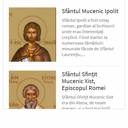
Sfântul Mucenic Ipolit
Sfântul Ipolit a fost ostaș
roman, gardian al închisorii
unde erau întemnițați
creștinii. Fiind martor la
numeroase tămăduiri
minunate făcute de Sfântul
Laurențiu,...
Sfântul Sfințit
Mucenic Xist,
Episcopul Romei
Sfântul Sfințit Mucenic Sixt
era din Atena, de neam
grecesc, și a fost mai întâi
filosof, apoi ucenic al lui
Hristos.