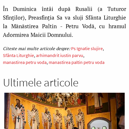
În Duminica întâi după Rusalii (a Tuturor
Sfinților), Preasfinția Sa va sluji Sfânta Liturghie
la
Mănăstirea Paltin - Petru Vodă, cu hramul
Adormirea Maicii Domnului.
Ps Ignatie slujire
Sfânta Liturghie
arhimandrit iustin parvu
manastirea petru voda
manastirea paltin petru voda
Ultimele articole