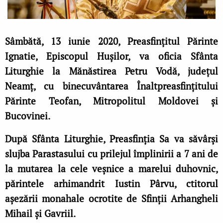
S
âmbătă, 13 iunie 2020, Preasfințitul Părinte
Ignatie, Episcopul Hușilor, va oficia Sfânta
Liturghie la Mănăstirea Petru Vodă, județul
Neamț, cu binecuvântarea Înaltpreasfințitului
Părinte Teofan, Mitropolitul Moldovei și
Bucovinei.
După Sfânta Liturghie, Preasfinția Sa va săvârși
slujba Parastasului cu prilejul împlinirii a 7 ani de
la mutarea la cele veșnice a marelui duhovnic,
părintele arhimandrit Iustin Pârvu, ctitorul
așezării monahale ocrotite de Sfinții Arhangheli
Mihail și Gavriil
.