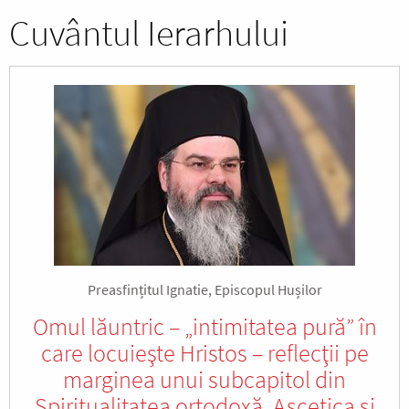
Cuvântul Ierarhului
Preasfințitul Ignatie, Episcopul Hușilor
Omul lăuntric – „intimitatea pură” în
care locuieşte Hristos – reflecţii pe
marginea unui subcapitol din
Spiritualitatea ortodoxă. Ascetica şi