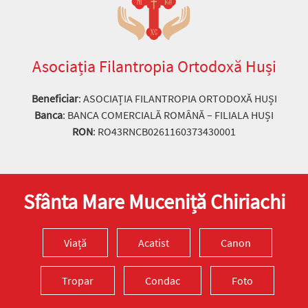
Asociația Filantropia Ortodoxă Huși
Beneficiar
: ASOCIAȚIA FILANTROPIA ORTODOXĂ HUȘI
Banca
: BANCA COMERCIALĂ ROMÂNĂ – FILIALA HUȘI
RON
: RO43RNCB0261160373430001
Sfânta Mare Muceniță Chiriachi
Viață
Acatist
Canon
Tropar
Condac
Foto