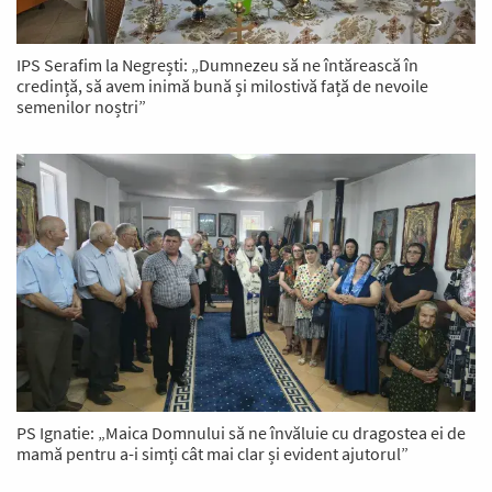
IPS Serafim la Negrești: „Dumnezeu să ne întărească în
credință, să avem inimă bună și milostivă față de nevoile
semenilor noștri”
PS Ignatie: „Maica Domnului să ne învăluie cu dragostea ei de
mamă pentru a-i simți cât mai clar și evident ajutorul”