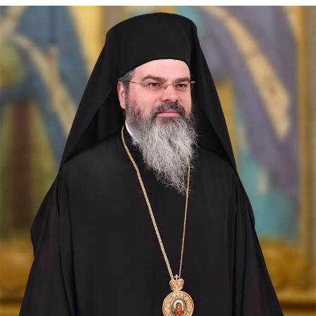
Sfântul Mucenic
Laurențiu
Arhidiaconul
Sfântul Laurențiu chemând
numele lui Iisus Hristos și
punându-și mâinile pe ochii
celor orbi în semnul Sfintei
Cruci, îi făcea să vadă.
Apostolul zilei
Fraților, v-am scris vouă aceasta, ca nu cumva, la venirea
mea, să am întristare de la aceia care trebuie să mă
bucure, fiind încredințat despre voi toți că bucuria mea
este și...
Ap. II Corinteni 2, 3-15