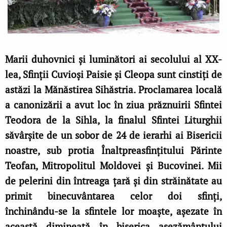
Marii duhovnici și luminători ai secolului al XX-
lea, Sfinții Cuvioși Paisie și Cleopa sunt cinstiți de
astăzi la Mănăstirea Sihăstria. Proclamarea locală
a canonizării a avut loc în ziua prăznuirii Sfintei
Teodora de la Sihla, la finalul Sfintei Liturghii
săvârșite de un sobor de 24 de ierarhi ai Bisericii
noastre, sub protia Înaltpreasfințitului Părinte
Teofan, Mitropolitul Moldovei și Bucovinei. Mii
de pelerini din întreaga țară și din străinătate au
primit binecuvântarea celor doi sfinți,
închinându-se la sfintele lor moaște, așezate în
această dimineață în biserica așezământului