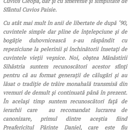
Cuvios Cleopa, dar și cu smerenie și simplitate de
Sfântul Cuvios Paisie.
Cu atât mai mult în anii de libertate de după
‘
90,
cuvintele simple dar pline de înțelepciune și de
bogăție duhovnicească s-au răspândit cu
repeziciune la pelerinii și închinătorii însetați de
cuvintele vieții veșnice. Noi, obștea Mănăstirii
Sihăstria suntem recunoscători acestor sfinți
pentru că au format generații de călugări și au
lăsat o tradiție de trăire monahală transmisă din
vremuri de demult și continuată până în prezent.
În același timp suntem recunoscători față de
ierarhii care
au recomandat lucrarea de
canonizare, primul dintre aceștia fiind
Preafericitul Părinte Daniel, care este fiu