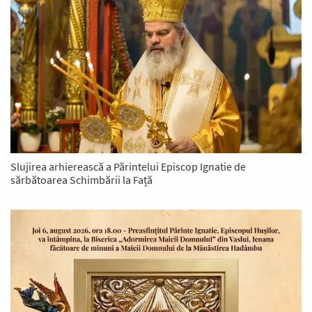
Slujirea arhierească a Părintelui Episcop Ignatie de
sărbătoarea Schimbării la Față