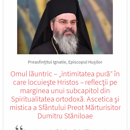
Preasfințitul Ignatie, Episcopul Hușilor
Omul lăuntric – „intimitatea pură” în
care locuieşte Hristos – reflecţii pe
marginea unui subcapitol din
Spiritualitatea ortodoxă. Ascetica şi
mistica a Sfântului Preot Mărturisitor
Dumitru Stăniloae