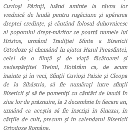
Cuvioși Părinți, luând aminte la râvna lor
vrednică de laudă pentru rugăciune și apărarea
dreptei credințe, și căutând folosul duhovnicesc
al poporului drept-măritor ce poartă numele lui
Hristos, urmând Tradiţiei Sfinte a Bisericii
Ortodoxe și chemând în ajutor Harul Preasfintei,
celei de o fiinţă şi de viaţă făcătoarei şi
nedespărţitei Treimi, Hotărâm ca, de acum
înainte și în veci,
Sfinții Cuvioși Paisie și Cleopa
de la Sihăstria
, să fie numărați între sfinții
Bisericii și să fie pomeniți cu cântări de laudă în
ziua lor de prăznuire, la 2 decembrie în fiecare an,
urmând ca aceștia să fie înscriși în Sinaxar, în
cărțile de cult, precum și în calendarul Bisericii
Ortodoxe Române.