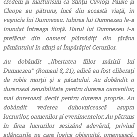
credem și mărturisim că Sfinții Cuvioși Paisie și
Cleopa au pătruns, încă din această viaţă, în
veşnicia lui Dumnezeu. Iubirea lui Dumnezeu le-a
inundat întreaga fiinţă. Harul lui Dumnezeu i-a
prefăcut din oameni plămădiţi din ţărâna
pământului în sfinţi ai Împărăției Cerurilor.
Au dobândit „libertatea fiilor măririi lui
Dumnezeu” (Romani 8, 21), adică au fost eliberați
de robia morţii și a păcatului. Au dobândit o
dureroasă sensibilitate pentru durerea oamenilor,
mai dureroasă decât pentru durerea proprie. Au
dobândit vederea duhovnicească asupra
lucrurilor, oamenilor și evenimentelor. Au pătruns
în firea lucrurilor sesizând adevărul, privind
adâncurile pe care logica obişnuită, omenească,