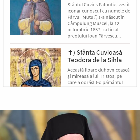
Sfântul Cuvios Pafnutie, vestit
iconar cunoscut cu numele de
Pârvu „Mutul”, s-a născut în
Câmpulung Muscel, la 12
octombrie 1657, ca fiu al
preotului Ioan Pârvescu...
✝) Sfânta Cuvioasă
Teodora de la Sihla
Această floare duhovnicească
și mireasă a lui Hristos, pe
care a odrăslit-o pământul
binecuvântat al Moldovei, s-a
născut pe la jumătatea
secolului al XVII-lea, în satul...
După-prăznuirea
Schimbării la Față a
Domnului