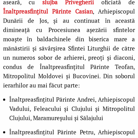
aseară, cu
slujba Privegherii
oficiată de
Înaltpreasfințitul Părinte Casian
, Arhiepiscopul
Dunării de Jos, și au continuat în această
dimineață cu Procesiunea așezării sfintelor
moaște în baldachinele din biserica mare a
mănăstirii și săvârșirea Sfintei Liturghii
de către
un numeros sobor de arhierei, preoți și diaconi,
condus de Înaltpreasfințitul Părinte Teofan,
Mitropolitul Moldovei și Bucovinei. Din soborul
ierarhilor au mai făcut parte:
Înaltpreasfinţitul Părinte Andrei, Arhiepiscopul
Vadului, Feleacului şi Clujului şi Mitropolitul
Clujului, Maramureşului şi Sălajului
Înaltpreasfinţitul Părinte Petru, Arhiepiscopul