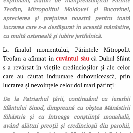
exprimăm, alături de Înaltpreasfințitul Părinte
Teofan, Mitropolitul Moldovei și Bucovinei,
aprecierea și prețuirea noastră pentru toată
lucrarea care s-a desfășurat în această mănăstire,
cu multă osteneală și iubire jertfelnică.
La finalul momentului, Părintele Mitropolit
Teofan a afirmat în
cuvântul său
că Duhul Sfânt
s-a revărsat în viețile credincioșilor și ale celor
care au căutat îndrumare duhovnicească, prin
lucrarea și nevoințele celor doi mari părinți:
De la Patriarhul țării, continuând cu ierarhii
Sfântului Sinod, dimpreună cu obștea Mănăstirii
Sihăstria și cu întreaga conștiință monahală,
având alături preoții și credincioșii din parohii,