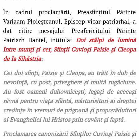
În cadrul proclamării, Preasfințitul Părinte
Varlaam Ploieșteanul, Episcop-vicar patriarhal, a
dat citire mesajului Preafericitului Părinte
Patriarh Daniel, intitulat
Doi stâlpi de lumină
între munți și cer, Sfinții Cuvioși Paisie și Cleopa
de la Sihăstria
:
Cei doi sfinți, Paisie și Cleopa, au trăit în duh de
nevoință, cu post, priveghere și multă rugăciune.
Au fost oameni duhovnicești, legați de aceeași
râvnă pentru viața sfântă, mărturisitori ai dreptei
credințe în vremuri de prigoană și propovăduitori
ai Evangheliei lui Hristos prin cuvânt și faptă.
Proclamarea canonizării Sfinților Cuvioși Paisie și