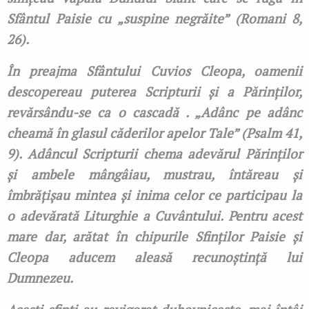
Sfântul Paisie cu „suspine negrăite” (Romani 8,
26).
În preajma Sfântului Cuvios Cleopa, oamenii
descopereau puterea Scripturii şi a Părinţilor,
revărsându-se ca o cascadă . „Adânc pe adânc
cheamă în glasul căderilor apelor Tale” (Psalm 41,
9). Adâncul Scripturii chema adevărul Părinţilor
şi ambele mângâiau, mustrau, întăreau și
îmbrățișau mintea și inima celor ce participau la
o adevărată Liturghie a Cuvântului. Pentru acest
mare dar, arătat în chipurile Sfinţilor Paisie şi
Cleopa aducem aleasă recunoştinţă lui
Dumnezeu.