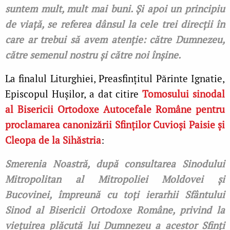
suntem mult, mult mai buni. Și apoi un principiu
de viață, se referea dânsul la cele trei direcții în
care ar trebui să avem atenție: către Dumnezeu,
către semenul nostru și către noi înșine.
La finalul Liturghiei, Preasfințitul Părinte Ignatie,
Episcopul Hușilor, a dat citire
Tomosului sinodal
al Bisericii Ortodoxe Autocefale Române pentru
proclamarea canonizării
Sfinților Cuvioși Paisie și
Cleopa de la Sihăstria
:
Smerenia Noastră, după consultarea Sinodului
Mitropolitan al Mitropoliei Moldovei și
Bucovinei, împreună cu toți ierarhii Sfântului
Sinod al Bisericii Ortodoxe Române, privind la
viețuirea plăcută lui Dumnezeu a acestor Sfinți