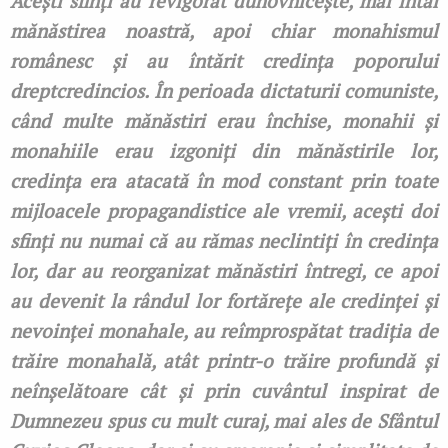
Acești sfinți au revigorat duhovnicește, mai întâi
mănăstirea noastră, apoi chiar monahismul
românesc și au întărit credința poporului
dreptcredincios. În perioada dictaturii comuniste,
când multe mănăstiri erau închise, monahii și
monahiile erau izgoniți din mănăstirile lor,
credința era atacată în mod constant prin toate
mijloacele propagandistice ale vremii, acești doi
sfinți nu numai că au rămas neclintiți în credința
lor, dar au reorganizat mănăstiri întregi, ce apoi
au devenit la rândul lor fortărețe ale credinței și
nevoinței monahale, au reîmprospătat tradiția de
trăire monahală, atât printr-o trăire profundă și
neînșelătoare cât și prin cuvântul inspirat de
Dumnezeu spus cu mult curaj, mai ales de Sfântul