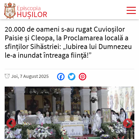
Mergi
la
conţinutul
principal
20.000 de oameni s-au rugat Cuvioșilor
Paisie și Cleopa, la Proclamarea locală a
sfinților Sihăstriei: „Iubirea lui Dumnezeu
le-a inundat întreaga fiinţă!”
Joi, 7 August 2025
Facebook
Twitter
Pinterest