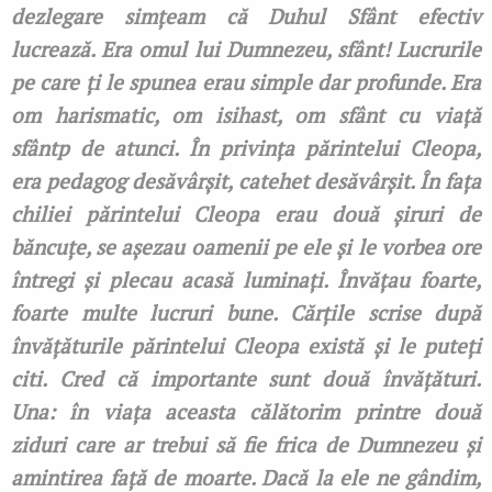
dezlegare simțeam că Duhul Sfânt efectiv
lucrează. Era omul lui Dumnezeu, sfânt! Lucrurile
pe care ți le spunea erau simple dar profunde. Era
om harismatic, om isihast, om sfânt cu viață
sfântp de atunci. În privința părintelui Cleopa,
era pedagog desăvârșit, catehet desăvârșit. În fața
chiliei părintelui Cleopa erau două șiruri de
băncuțe, se așezau oamenii pe ele și le vorbea ore
întregi și plecau acasă luminați. Învățau foarte,
foarte multe lucruri bune. Cărțile scrise după
învățăturile părintelui Cleopa există și le puteți
citi. Cred că importante sunt două învățături.
Una: în viața aceasta călătorim printre două
ziduri care ar trebui să fie frica de Dumnezeu și
amintirea față de moarte. Dacă la ele ne gândim,