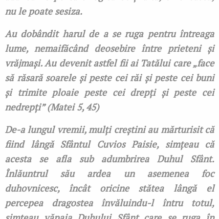
nu le poate sesiza.
Au dobândit harul de a se ruga pentru întreaga
lume, nemaifăcând deosebire între prieteni şi
vrăjmaşi. Au devenit astfel fii ai Tatălui care „face
să răsară soarele şi peste cei răi şi peste cei buni
şi trimite ploaie peste cei drepţi şi peste cei
nedrepţi” (Matei 5, 45)
De-a lungul vremii, mulți creștini au mărturisit că
fiind lângă Sfântul Cuvios Paisie, simţeau că
acesta se afla sub adumbrirea Duhul Sfânt.
Înlăuntrul său ardea un asemenea foc
duhovnicesc, încât oricine stătea lângă el
percepea dragostea învăluindu-l întru totul,
simțeau văpaia Duhului Sfânt care se ruga în