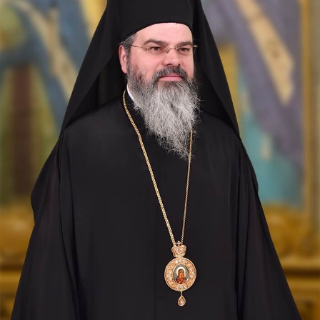
pe Ioan, fratele lui, și i-a dus într-un munte înalt, de o
parte. Și S-a schimbat la față înaintea lor...
Ev. Matei 17, 1-9
doxologia.ro
Preia articolele Doxologia în site-ul tău!