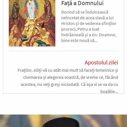
Față a Domnului
Dorind să se îndulcească
neîncetat de acea slavă a lui
Hristos și de vederea sfinților
proroci, Petru a luat
îndrăzneală și a zis: Doamne,
bine este nouă să...
Apostolul zilei
Fraților, siliți-vă cu atât mai mult să faceți temeinice și
chemarea și alegerea voastră, de vreme ce, făcând
acestea, nu veți greși niciodată. Că așa vi se va da cu
bogăție...
Ap. II Petru 1, 10-19
Evanghelia zilei
În vremea aceea a luat Iisus cu Sine pe Petru și pe Iacov și