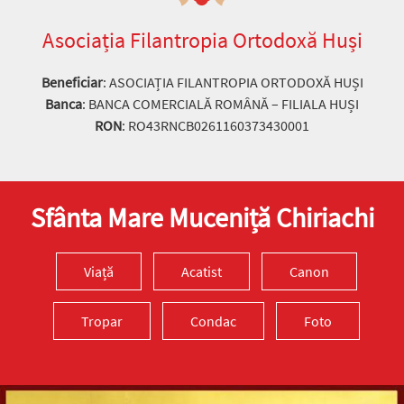
Asociația Filantropia Ortodoxă Huși
Beneficiar
: ASOCIAȚIA FILANTROPIA ORTODOXĂ HUȘI
Banca
: BANCA COMERCIALĂ ROMÂNĂ – FILIALA HUȘI
RON
: RO43RNCB0261160373430001
Sfânta Mare Muceniță Chiriachi
Viață
Acatist
Canon
Tropar
Condac
Foto