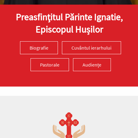
Preasfinţitul Părinte Ignatie,
Episcopul Hușilor
Biografie
Cuvântul ierarhului
Pastorale
Audiențe