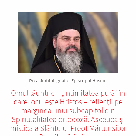
Preasfințitul Ignatie, Episcopul Hușilor
Omul lăuntric – „intimitatea pură” în
care locuieşte Hristos – reflecţii pe
marginea unui subcapitol din
Spiritualitatea ortodoxă. Ascetica şi
mistica a Sfântului Preot Mărturisitor