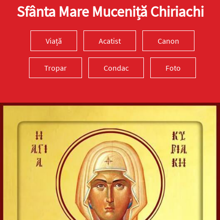
Sfânta Mare Muceniță Chiriachi
Viață
Acatist
Canon
Tropar
Condac
Foto