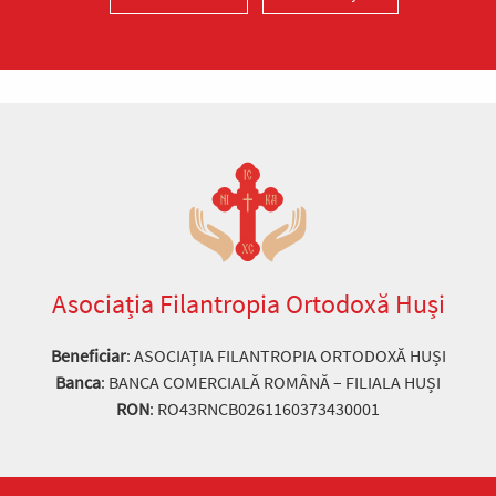
doxologia.ro
Preia articolele Doxologia în site-ul tău!
Asociația Filantropia Ortodoxă Huși
Beneficiar
: ASOCIAȚIA FILANTROPIA ORTODOXĂ HUȘI
Banca
: BANCA COMERCIALĂ ROMÂNĂ – FILIALA HUȘI
RON
: RO43RNCB0261160373430001