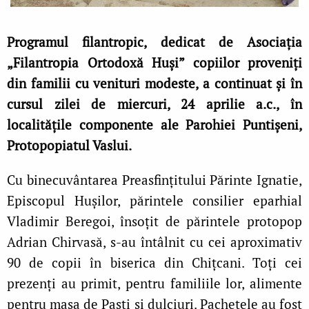
Programul filantropic, dedicat de Asociația
„Filantropia Ortodoxă Huși” copiilor proveniți
din familii cu venituri modeste, a continuat și în
cursul zilei de miercuri, 24 aprilie a.c., în
localitățile componente ale Parohiei Puntișeni,
Protopopiatul Vaslui.
Cu binecuvântarea Preasfințitului Părinte Ignatie,
Episcopul Hușilor, părintele consilier eparhial
Vladimir Beregoi, însoțit de părintele protopop
Adrian Chirvasă, s-au întâlnit cu cei aproximativ
90 de copii în biserica din Chițcani. Toți cei
prezenți au primit, pentru familiile lor, alimente
pentru masa de Paști și dulciuri. Pachetele au fost