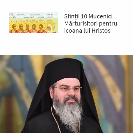
Sfinții 10 Mucenici
Mărturisitori pentru
icoana lui Hristos
Sfinții, întărindu-se cu
puterea lui Hristos, răbdau cu
vitejie, neslăbind cu trupurile.
Iar tiranul, văzând acest lucru,
a poruncit să le ardă fețele cu
fiare arse,...
✝) Duminica a 10-a
după Rusalii
(Vindecarea
lunaticului)
În vremea aceea s-a apropiat
de Iisus un om, îngenunchind
înaintea Lui și zicându-I: