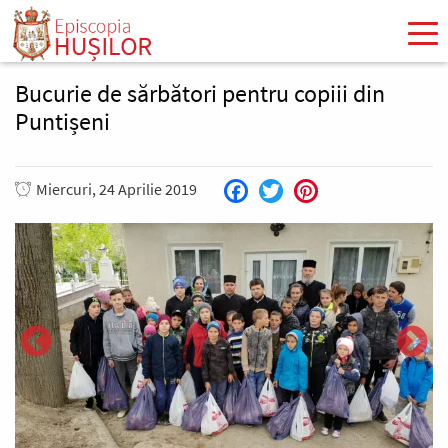
Mergi
la
conţinutul
principal
Bucurie de sărbători pentru copiii din
Puntișeni
Miercuri, 24 Aprilie 2019
Facebook
Twitter
Pinterest