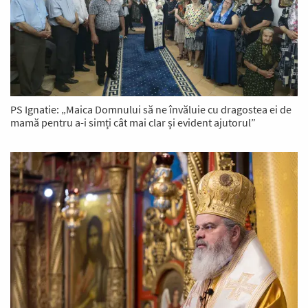
PS Ignatie: „Maica Domnului să ne învăluie cu dragostea ei de
mamă pentru a-i simți cât mai clar și evident ajutorul”