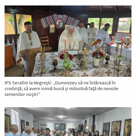
IPS Serafim la Negrești: „Dumnezeu să ne întărească în
credință, să avem inimă bună și milostivă față de nevoile
semenilor noștri”