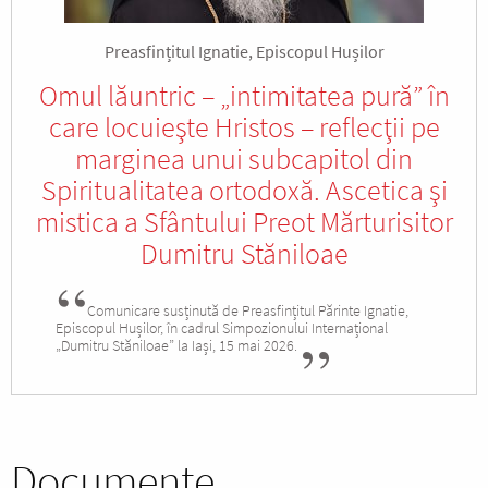
Preasfințitul Ignatie, Episcopul Hușilor
Omul lăuntric – „intimitatea pură” în
care locuieşte Hristos – reflecţii pe
marginea unui subcapitol din
Spiritualitatea ortodoxă. Ascetica şi
mistica a Sfântului Preot Mărturisitor
Dumitru Stăniloae
Comunicare susținută de Preasfințitul Părinte Ignatie,
Episcopul Hușilor, în cadrul Simpozionului Internațional
„Dumitru Stăniloae” la Iași, 15 mai 2026.
Documente