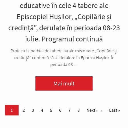
educative în cele 4 tabere ale
Episcopiei Hușilor, „Copilărie și
credință”, derulate în perioada 08-23
iulie. Programul continuă
Proiectul eparhial de tabere rurale misionare „Copilărie și
credință” continuă să se deruleze în Eparhia Hușilor. În
perioada 08-...
Mai mult
Paginare
Pagina curentă
1
Page
2
Page
3
Page
4
Page
5
Page
6
Page
7
Page
8
Pagina următoare
Next ›
Ultima pa
Last »