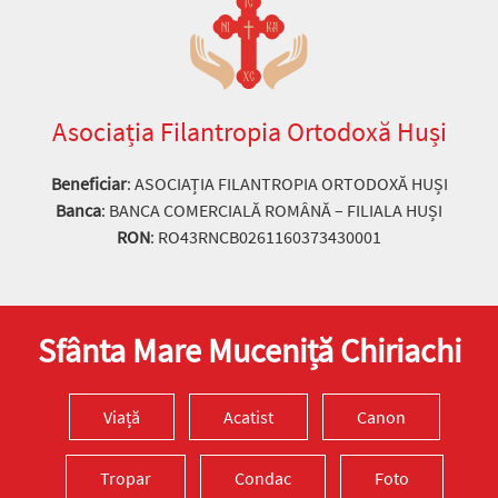
Asociația Filantropia Ortodoxă Huși
Beneficiar
: ASOCIAȚIA FILANTROPIA ORTODOXĂ HUȘI
Banca
: BANCA COMERCIALĂ ROMÂNĂ – FILIALA HUȘI
RON
: RO43RNCB0261160373430001
Sfânta Mare Muceniță Chiriachi
Viață
Acatist
Canon
Tropar
Condac
Foto