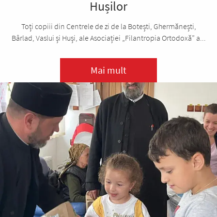
Hușilor
Toți copiii din Centrele de zi de la Botești, Ghermănești,
Bârlad, Vaslui și Huși, ale Asociației „Filantropia Ortodoxă” a...
Mai mult