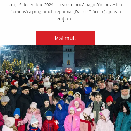
Joi, 19 decembrie 2024, s-a scris o nouă pagină în povestea
frumoasă a programului eparhial „Dar de Crăciun”, ajuns la
ediția a...
Mai mult