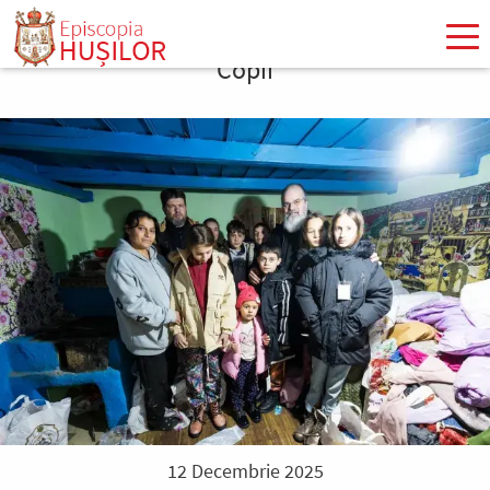
Mergi
la
Copii
conţinutul
principal
12 Decembrie 2025