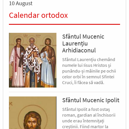
10 August
Calendar ortodox
Sfântul Mucenic
Laurențiu
Arhidiaconul
Sfântul Laurențiu chemând
numele lui Iisus Hristos și
punându-și mâinile pe ochii
celor orbi în semnul Sfintei
Cruci, îi făcea să vadă.
Sfântul Mucenic Ipolit
Sfântul Ipolit a fost ostaș
roman, gardian al închisorii
unde erau întemnițați
creștinii. Fiind martor la