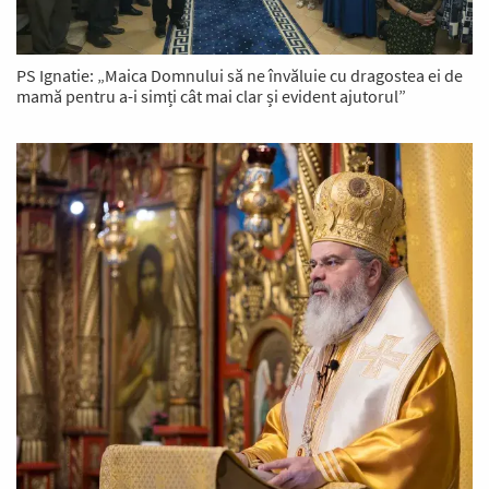
PS Ignatie: „Maica Domnului să ne învăluie cu dragostea ei de
mamă pentru a-i simți cât mai clar și evident ajutorul”