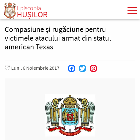
Mergi
la
conţinutul
principal
Compasiune și rugăciune pentru
victimele atacului armat din statul
american Texas
Luni, 6 Noiembrie 2017
Facebook
Twitter
Pinterest