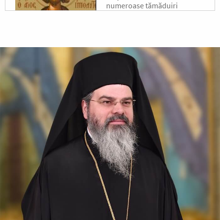
numeroase tămăduiri
minunate făcute de Sfântul
Laurențiu,...
Sfântul Sfințit
Mucenic Xist,
Episcopul Romei
Sfântul Sfințit Mucenic Sixt
era din Atena, de neam
grecesc, și a fost mai întâi
filosof, apoi ucenic al lui
Hristos.
Apostolul zilei
Fraților, v-am scris vouă aceasta, ca nu cumva, la venirea
mea, să am întristare de la aceia care trebuie să mă
bucure, fiind încredințat despre voi toți că bucuria mea