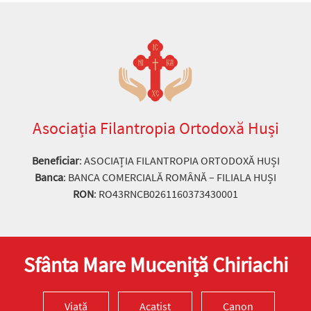
Asociația Filantropia Ortodoxă Huși
Beneficiar
: ASOCIAȚIA FILANTROPIA ORTODOXĂ HUȘI
Banca
: BANCA COMERCIALĂ ROMÂNĂ – FILIALA HUȘI
RON
: RO43RNCB0261160373430001
Sfânta Mare Muceniță Chiriachi
Viață
Acatist
Canon