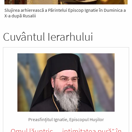
Slujirea arhierească a Părintelui Episcop Ignatie în Duminica a
X-a după Rusalii
Cuvântul Ierarhului
Preasfințitul Ignatie, Episcopul Hușilor
Omul lăuntric – „intimitatea pură” în