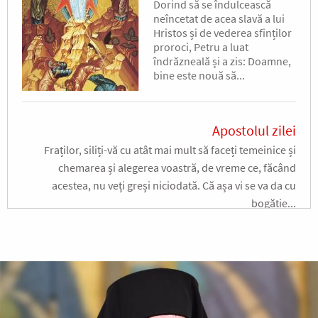
Dorind să se îndulcească
neîncetat de acea slavă a lui
Hristos și de vederea sfinților
proroci, Petru a luat
îndrăzneală și a zis: Doamne,
bine este nouă să...
Apostolul zilei
Fraților, siliți-vă cu atât mai mult să faceți temeinice și
chemarea și alegerea voastră, de vreme ce, făcând
acestea, nu veți greși niciodată. Că așa vi se va da cu
bogăție...
Ap. II Petru 1, 10-19
Evanghelia zilei
În vremea aceea a luat Iisus cu Sine pe Petru și pe Iacov și
pe Ioan, fratele lui, și i-a dus într-un munte înalt, de o
parte. Și S-a schimbat la față înaintea lor...