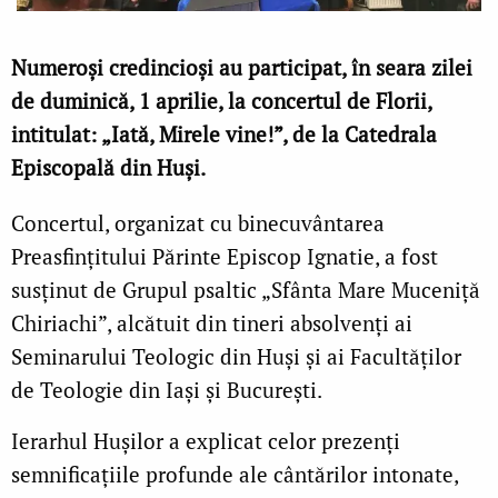
Numeroși credincioși au participat, în seara zilei
de duminică, 1 aprilie, la concertul de Florii,
intitulat: „Iată, Mirele vine!”, de la Catedrala
Episcopală din Huşi.
Concertul, organizat cu binecuvântarea
Preasfinţitului Părinte Episcop Ignatie, a fost
susţinut de Grupul psaltic „Sfânta Mare Muceniţă
Chiriachi”, alcătuit din tineri absolvenţi ai
Seminarului Teologic din Huşi şi ai Facultăţilor
de Teologie din Iaşi şi Bucureşti.
Ierarhul Hușilor a explicat celor prezenți
semnificațiile profunde ale cântărilor intonate,