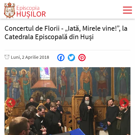
Mergi
la
conţinutul
principal
Concertul de Florii - „Iată, Mirele vine!”, la
Catedrala Episcopală din Huși
Luni, 2 Aprilie 2018
Facebook
Twitter
Pinterest