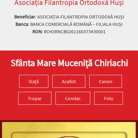
Asociația Filantropia Ortodoxă Huși
Beneficiar
: ASOCIAȚIA FILANTROPIA ORTODOXĂ HUȘI
Banca
: BANCA COMERCIALĂ ROMÂNĂ – FILIALA HUȘI
RON
: RO43RNCB0261160373430001
Sfânta Mare Muceniță Chiriachi
Viață
Acatist
Canon
Tropar
Condac
Foto