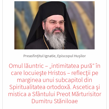
Preasfințitul Ignatie, Episcopul Hușilor
Omul lăuntric – „intimitatea pură” în
care locuieşte Hristos – reflecţii pe
marginea unui subcapitol din
Spiritualitatea ortodoxă. Ascetica şi
mistica a Sfântului Preot Mărturisitor
Dumitru Stăniloae