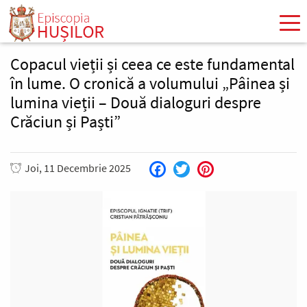
Mergi
la
conţinutul
principal
Copacul vieții și ceea ce este fundamental
în lume. O cronică a volumului „Pâinea și
lumina vieții – Două dialoguri despre
Crăciun și Paști”
Joi, 11 Decembrie 2025
Facebook
Twitter
Pinterest