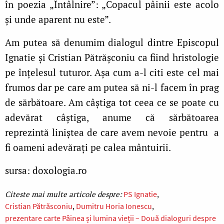
în poezia „Întâlnire”: „Copacul pâinii este acolo
și unde aparent nu este”.
Am putea să denumim dialogul dintre Episcopul
Ignatie și Cristian Pătrășconiu ca fiind hristologie
pe înțelesul tuturor. Așa cum a-l citi este cel mai
frumos dar pe care am putea să ni-l facem în prag
de sărbătoare. Am câștiga tot ceea ce se poate cu
adevărat câștiga, anume că sărbătoarea
reprezintă liniștea de care avem nevoie pentru a
fi oameni adevărați pe calea mântuirii.
sursa: doxologia.ro
PS Ignatie
Cristian Pătrăsconiu
Dumitru Horia Ionescu
prezentare carte Pâinea și lumina vieții – Două dialoguri despre