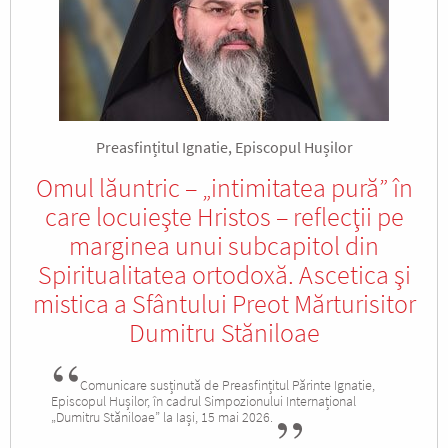
Preasfințitul Ignatie, Episcopul Hușilor
Omul lăuntric – „intimitatea pură” în
care locuieşte Hristos – reflecţii pe
marginea unui subcapitol din
Spiritualitatea ortodoxă. Ascetica şi
mistica a Sfântului Preot Mărturisitor
Dumitru Stăniloae
Comunicare susținută de Preasfințitul Părinte Ignatie,
Episcopul Hușilor, în cadrul Simpozionului Internațional
„Dumitru Stăniloae” la Iași, 15 mai 2026.