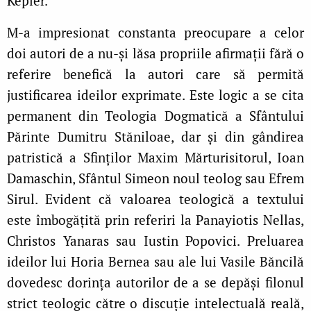
Kepler.
M-a impresionat constanta preocupare a celor
doi autori de a nu-și lăsa propriile afirmații fără o
referire benefică la autori care să permită
justificarea ideilor exprimate. Este logic a se cita
permanent din Teologia Dogmatică a Sfântului
Părinte Dumitru Stăniloae, dar și din gândirea
patristică a Sfinților Maxim Mărturisitorul, Ioan
Damaschin, Sfântul Simeon noul teolog sau Efrem
Sirul. Evident că valoarea teologică a textului
este îmbogățită prin referiri la Panayiotis Nellas,
Christos Yanaras sau Iustin Popovici. Preluarea
ideilor lui Horia Bernea sau ale lui Vasile Băncilă
dovedesc dorința autorilor de a se depăși filonul
strict teologic către o discuție intelectuală reală,