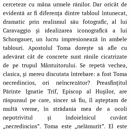
cerceteze cu mâna urmele rănilor. Dar oricât de
evidentă ar fi diferența dintre tabloul întunecat,
dramatic prin realismul său fotografic, al lui
Caravaggio și idealizarea iconografică a lui
Schongauer, un lucru impresionează în ambele
tablouri. Apostolul Toma dorește să afle cu
adevărat cât de concrete sunt rănile cicatrizate
de pe trupul Mântuitorului. Se repetă vechea,
clasica, și mereu discutata întrebare: a fost Toma
necredincios, ori neîncrezător? Preasfințitul
Părinte Ignatie Trif, Episcop al Hușilor, are
răspunsul pe care, sincer să fiu, îl așteptam de
multă vreme, în strădania mea de a ocoli
nepotrivitul și îndoielnicul cuvânt
„necredincios”. Toma este „nelămurit”. El este