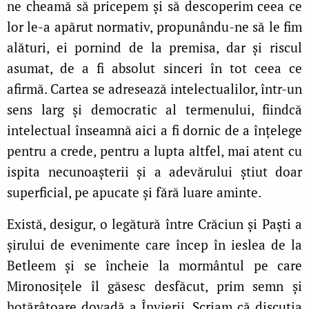
ne cheamă să pricepem și să descoperim ceea ce
lor le-a apărut normativ, propunându-ne să le fim
alături, ei pornind de la premisa, dar și riscul
asumat, de a fi absolut sinceri în tot ceea ce
afirmă. Cartea se adresează intelectualilor, într-un
sens larg și democratic al termenului, fiindcă
intelectual înseamnă aici a fi dornic de a înțelege
pentru a crede, pentru a lupta altfel, mai atent cu
ispita necunoașterii și a adevărului știut doar
superficial, pe apucate și fără luare aminte.
Există, desigur, o legătură între Crăciun și Paști a
șirului de evenimente care încep în ieslea de la
Betleem și se încheie la mormântul pe care
Mironosițele îl găsesc desfăcut, prim semn și
hotărâtoare dovadă a Învierii. Scriam că discuția