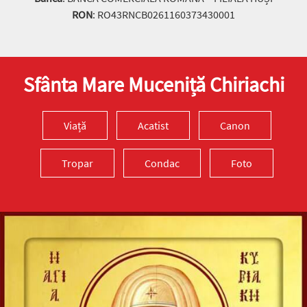
RON
: RO43RNCB0261160373430001
Sfânta Mare Muceniță Chiriachi
Viață
Acatist
Canon
Tropar
Condac
Foto