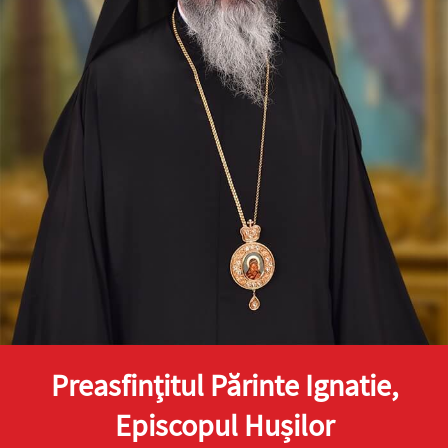
filosof, apoi ucenic al lui
Hristos.
Apostolul zilei
Fraților, v-am scris vouă aceasta, ca nu cumva, la venirea
mea, să am întristare de la aceia care trebuie să mă
bucure, fiind încredințat despre voi toți că bucuria mea
este și...
Ap. II Corinteni 2, 3-15
Evanghelia zilei
Zis-a Domnul către iudeii care veniseră la Dânsul: Vai
vouă, cărturarilor și fariseilor fățarnici! Pentru că
închideți Împărăția Cerurilor înaintea oamenilor; voi nu
Preasfinţitul Părinte Ignatie,
intrați și...
Ev. Matei 23, 13-22
Episcopul Hușilor