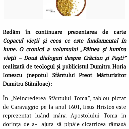
Redăm în continuare prezentarea de carte
Copacul vieții și ceea ce este fundamental în
lume. O cronică a volumului „Pâinea și lumina
vieții – Două dialoguri despre Crăciun și Paști”
realizată de teologul și publicistul Dumitru Horia
Ionescu (nepotul Sfântului
Preot Mărturisitor
Dumitru Stăniloae
):
În „Neîncrederea Sfântului Toma”, tablou pictat
de Caravaggio pe la anul 1601, Iisus Hristos este
reprezentat luând mâna Apostolului Toma în
dorința de a-l ajuta să pipăie cicatricea rămasă