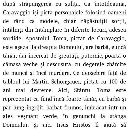
după străpungerea cu sulița. Ca întotdeauna,
Caravaggio își picta personajele folosind oameni
de rând ca modele, chiar năpăstuiții sorții,
întâlniți din întâmplare în diferite locuri, adesea
sordide. Apostolul Toma, pictat de Caravaggio,
este așezat la dreapta Domnului, are barbă, e încă
tânăr, dar încercat de greutăți, puternic, poartă o
cămașă veche și descusută, cu degetele zbârcite
de muncă și încă murdare. Ce deosebire față de
tabloul lui Martin Schongauer, pictat cu 100 de
ani mai devreme. Aici, Sfântul Toma este
reprezentat ca fiind încă foarte tânăr, cu barbă și
păr lung îngrijit, bărbat frumos, îmbrăcat într-un
ales veșmânt verde, în genunchi la stânga
Domnului. Și aici Iisus Hristos îl ajută să