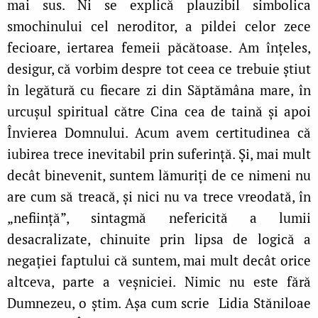
mai sus. Ni se explică plauzibil simbolica
smochinului cel neroditor, a pildei celor zece
fecioare, iertarea femeii păcătoase. Am înțeles,
desigur, că vorbim despre tot ceea ce trebuie știut
în legătură cu fiecare zi din Săptămâna mare, în
urcușul spiritual către Cina cea de taină și apoi
Învierea Domnului. Acum avem certitudinea că
iubirea trece inevitabil prin suferință. Și, mai mult
decât binevenit, suntem lămuriți de ce nimeni nu
are cum să treacă, și nici nu va trece vreodată, în
„neființă”, sintagmă nefericită a lumii
desacralizate, chinuite prin lipsa de logică a
negației faptului că suntem, mai mult decât orice
altceva, parte a veșniciei. Nimic nu este fără
Dumnezeu, o știm. Așa cum scrie Lidia Stăniloae