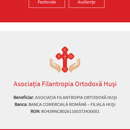
Pastorale
Audiențe
Asociația Filantropia Ortodoxă Huși
Beneficiar
: ASOCIAȚIA FILANTROPIA ORTODOXĂ HUȘI
Banca
: BANCA COMERCIALĂ ROMÂNĂ – FILIALA HUȘI
RON
: RO43RNCB0261160373430001