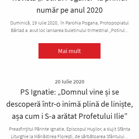
număr pe anul 2020
Duminică, 19 iulie 2020, în Parohia Pogana, Protopopiatul
Bârlad a avut loc lansarea buletinului trimestrial „Potirul...
Mai mult
20 Iulie 2020
PS Ignatie: „Domnul vine și se
descoperă într-o inimă plină de liniște,
așa cum i S-a arătat Profetului Ilie”
Preasfințitul Părinte Ignatie, Episcopul Hușilor, a slujit Sfânta
Liturghie la Mănăstirea Florești, de sărbătoarea Sfântului...