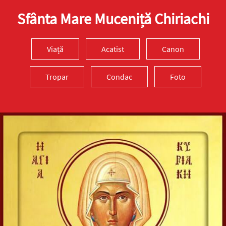
Sfânta Mare Muceniță Chiriachi
Viață
Acatist
Canon
Tropar
Condac
Foto