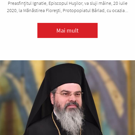
Preasfințitul Ignatie, Episcopul Hușilor, va sluji mâine, 20 iulie
2020, la Mănăstirea Florești, Protopopiatul Bârlad, cu ocazia...
Mai mult