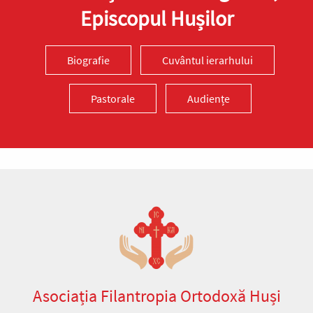
Episcopul Hușilor
Biografie
Cuvântul ierarhului
Pastorale
Audiențe
Asociația Filantropia Ortodoxă Huși