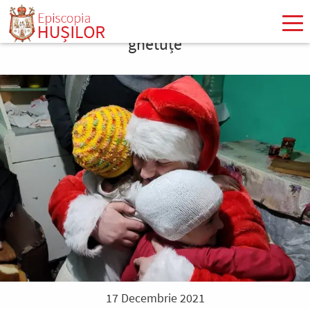
Mergi
la
ghetuțe
conţinutul
principal
17 Decembrie 2021