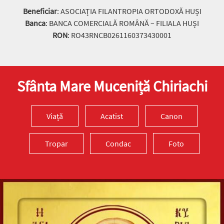
Beneficiar
: ASOCIAȚIA FILANTROPIA ORTODOXĂ HUȘI
Banca
: BANCA COMERCIALĂ ROMÂNĂ – FILIALA HUȘI
RON
: RO43RNCB0261160373430001
Sfânta Mare Muceniță Chiriachi
Viață
Acatist
Canon
Tropar
Condac
Foto