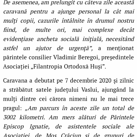
De asemenea, am prelungit cu câteva zile această
caravană pentru a ajunge personal la cât mai
mulți copii, cazurile întâlnite în drumul nostru
fiind, de multe ori, mai complexe decât
evidențiase ancheta socială inițială, necesitând
astfel un ajutor de urgență”,
a menționat
părintele consilier Vladimir Beregoi, președintele
Asociației „Filantropia Ortodoxă Huși”.
Caravana a debutat pe 7 decembrie 2020 și zilnic
a străbătut satele județului Vaslui, ajungând la
mulți dintre cei cărora nimeni nu le mai trece
pragul:
„Am parcurs în aceste zile un total de
3002 kilometri. Am mers alături de Părintele
Episcop Ignatie, de asistentele sociale ale
Asociației, de Moș Crăciun și de grupuri de