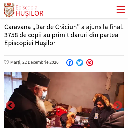
Mergi
la
conţinutul
principal
Caravana „Dar de Crăciun” a ajuns la final.
3758 de copii au primit daruri din partea
Episcopiei Hușilor
Marţi, 22 Decembrie 2020
Facebook
Twitter
Pinterest