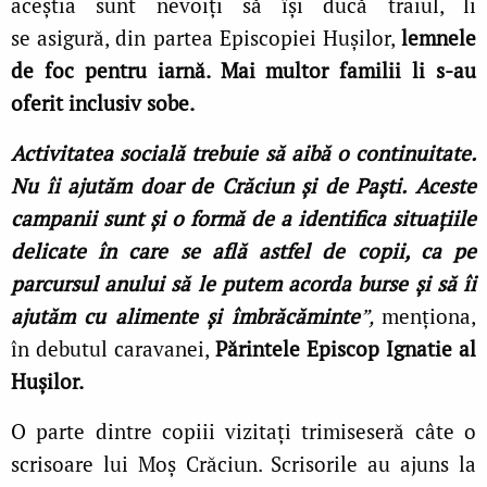
aceștia sunt nevoiți să își ducă traiul, li
se asigură, din partea Episcopiei Hușilor,
lemnele
de foc pentru iarnă.
Mai multor familii li s-au
oferit inclusiv sobe.
Activitatea socială trebuie să aibă o continuitate.
Nu îi ajutăm doar de Crăciun și de Paști.
Aceste
campanii sunt și o formă de a identifica situațiile
delicate în care se află astfel de copii, ca pe
parcursul anului să le putem acorda burse și să îi
ajutăm cu alimente și îmbrăcăminte
”,
menționa,
în debutul caravanei,
Părintele Episcop Ignatie al
Hușilor.
O parte dintre copiii vizitați trimiseseră câte o
scrisoare lui Moș Crăciun. Scrisorile au ajuns la