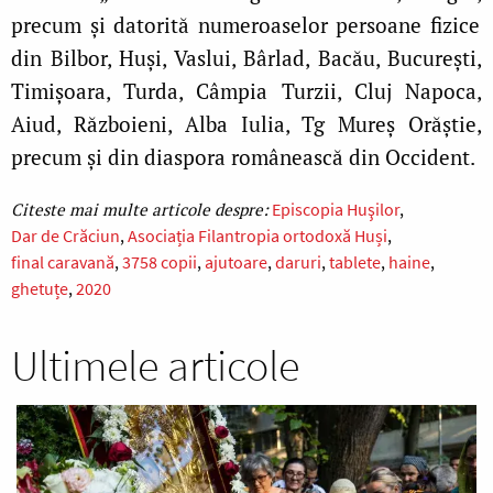
precum și datorită numeroaselor persoane fizice
din Bilbor, Huși, Vaslui, Bârlad, Bacău, București,
Timișoara, Turda, Câmpia Turzii, Cluj Napoca,
Aiud, Războieni, Alba Iulia, Tg Mureș Orăștie,
precum și din diaspora românească din Occident.
Episcopia Huşilor
Dar de Crăciun
Asociația Filantropia ortodoxă Huși
final caravană
3758 copii
ajutoare
daruri
tablete
haine
ghetuțe
2020
Ultimele articole