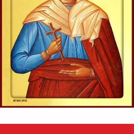
Ap. II Corinteni 1, 12-20
Evanghelia zilei
În vremea aceea s-au apropiat de Iisus saducheii, cei ce
zic că nu este înviere, și L-au întrebat, zicând:
Învățătorule, Moise a zis: «Dacă cineva moare neavând
copii, fratele...
Ev. Matei 22, 23-33
doxologia.ro
Preia articolele Doxologia în site-ul tău!