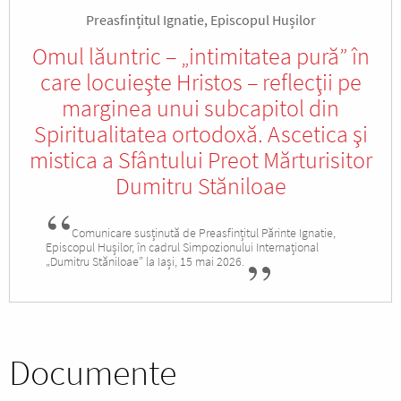
Preasfințitul Ignatie, Episcopul Hușilor
Omul lăuntric – „intimitatea pură” în
care locuieşte Hristos – reflecţii pe
marginea unui subcapitol din
Spiritualitatea ortodoxă. Ascetica şi
mistica a Sfântului Preot Mărturisitor
Dumitru Stăniloae
Comunicare susținută de Preasfințitul Părinte Ignatie,
Episcopul Hușilor, în cadrul Simpozionului Internațional
„Dumitru Stăniloae” la Iași, 15 mai 2026.
Documente