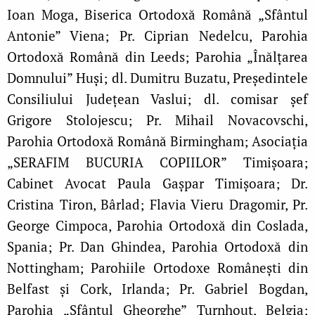
Ioan Moga, Biserica Ortodoxă Română „Sfântul
Antonie” Viena; Pr. Ciprian Nedelcu, Parohia
Ortodoxă Română din Leeds;
Parohia „Înălțarea
Domnului” Huși; dl. Dumitru Buzatu, Președintele
Consiliului Județean Vaslui; dl. comisar șef
Grigore Stolojescu; Pr. Mihail Novacovschi,
Parohia Ortodoxă Română Birmingham;
Asociația
„SERAFIM BUCURIA COPIILOR” Timișoara;
Cabinet Avocat Paula Gașpar Timișoara; Dr.
Cristina Tiron, Bârlad; Flavia Vieru Dragomir, Pr.
George Cimpoca, Parohia Ortodoxă din Coslada,
Spania; Pr. Dan Ghindea, Parohia Ortodoxă din
Nottingham; Parohiile Ortodoxe Românești din
Belfast și Cork, Irlanda; Pr. Gabriel Bogdan,
Parohia „Sfântul Gheorghe” Turnhout, Belgia;