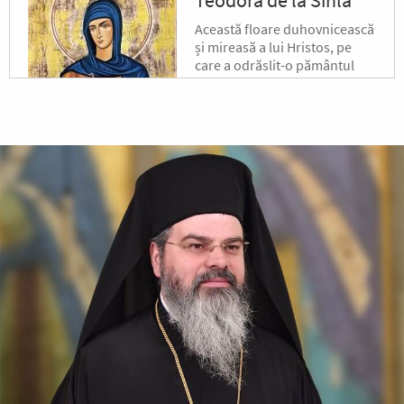
Această floare duhovnicească
și mireasă a lui Hristos, pe
care a odrăslit-o pământul
binecuvântat al Moldovei, s-a
născut pe la jumătatea
secolului al XVII-lea, în satul...
După-prăznuirea
Schimbării la Față a
Domnului
Schimbarea la Față a
Mântuitorului Iisus Hristos
este unul din Praznicele
împărătești ale Bisericii
Ortodoxe, sărbătorită la 6
august.
Sfântul Antonie de la