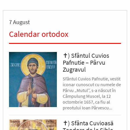
7 August
Calendar ortodox
✝) Sfântul Cuvios
Pafnutie – Pârvu
Zugravul
Sfântul Cuvios Pafnutie, vestit
iconar cunoscut cu numele de
Pârvu „Mutul”, s-a născut în
Câmpulung Muscel, la 12
octombrie 1657, ca fiu al
preotului Ioan Pârvescu...
✝) Sfânta Cuvioasă
Teodora de la Sihla