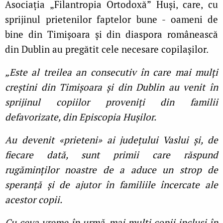
Asociația „Filantropia Ortodoxă” Huși, care, cu
sprijinul prietenilor faptelor bune - oameni de
bine din Timișoara și din diaspora românească
din Dublin au pregătit cele necesare copilașilor.
„Este al treilea an consecutiv în care mai mulți
creștini din Timișoara și din Dublin au venit în
sprijinul copiilor proveniți din familii
defavorizate, din Episcopia Hușilor.
Au devenit «prieteni» ai județului Vaslui și, de
fiecare dată, sunt primii care răspund
rugăminților noastre de a aduce un strop de
speranță și de ajutor în familiile încercate ale
acestor copii.
Cu ceva vreme în urmă, mai mulți copii incluși în