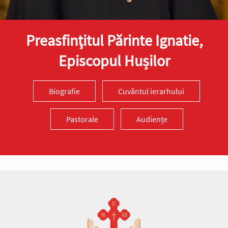
Preasfinţitul Părinte Ignatie,
Episcopul Hușilor
Biografie
Cuvântul ierarhului
Pastorale
Audiențe