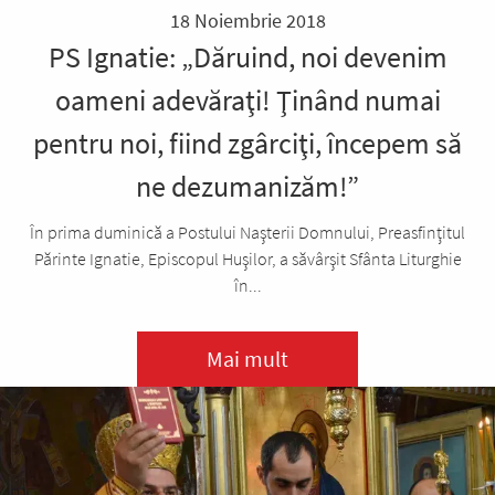
18 Noiembrie 2018
PS Ignatie: „Dăruind, noi devenim
oameni adevăraţi! Ţinând numai
pentru noi, fiind zgârciţi, începem să
ne dezumanizăm!”
În prima duminică a Postului Naşterii Domnului, Preasfinţitul
Părinte Ignatie, Episcopul Huşilor, a săvârşit Sfânta Liturghie
în...
Mai mult