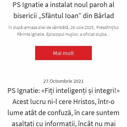
PS Ignatie a instalat noul paroh al
bisericii „Sfântul Ioan” din Bârlad
În după-amiaza zilei de sâmbătă, 26 iulie 2025, Preasfințitul
Părinte Ignatie, Episcopul Hușilor, a oficiat slujba...
Mai mult
27 Octombrie 2021
PS Ignatie: «Fiți inteligenți și integri!»
Acest lucru ni-l cere Hristos, într-o
lume atât de confuză, în care suntem
asaltați cu informații, încât nu mai