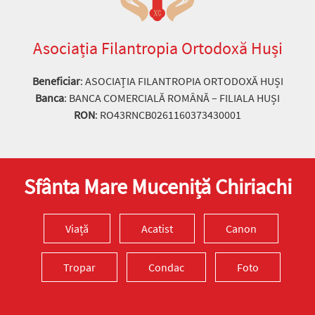
Asociația Filantropia Ortodoxă Huși
Beneficiar
: ASOCIAȚIA FILANTROPIA ORTODOXĂ HUȘI
Banca
: BANCA COMERCIALĂ ROMÂNĂ – FILIALA HUȘI
RON
: RO43RNCB0261160373430001
Sfânta Mare Muceniță Chiriachi
Viață
Acatist
Canon
Tropar
Condac
Foto