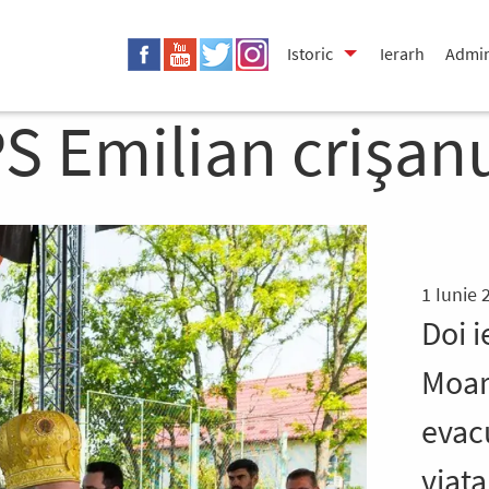
Istoric
Ierarh
Admin
S Emilian crişan
1 Iunie 
Doi i
Moara
evac
viaţa