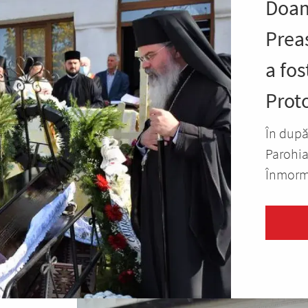
Doam
Preas
a fo
Prot
În după
Parohia
Înmormâ