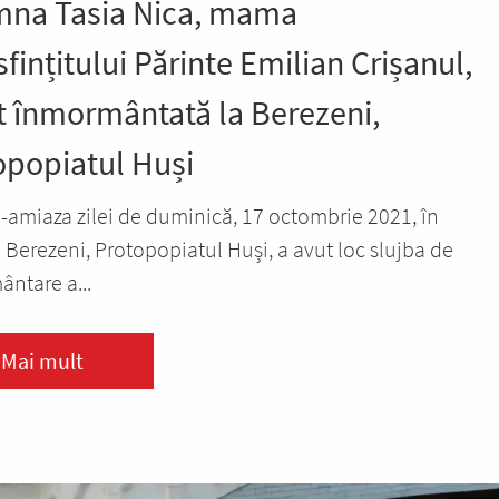
na Tasia Nica, mama
fințitului Părinte Emilian Crișanul,
st înmormântată la Berezeni,
opopiatul Huși
-amiaza zilei de duminică, 17 octombrie 2021, în
 Berezeni, Protopopiatul Huși, a avut loc slujba de
ntare a...
Mai mult