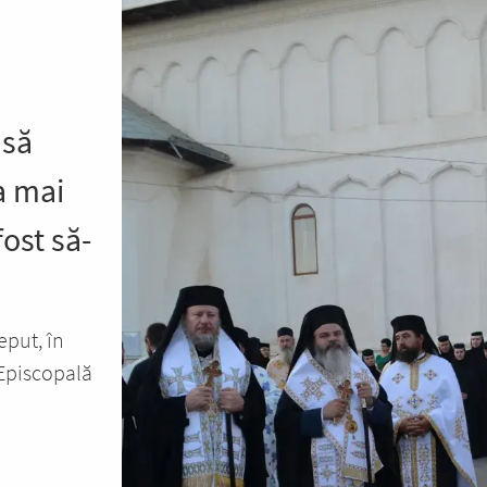
 să
a mai
ost să-
eput, în
 Episcopală