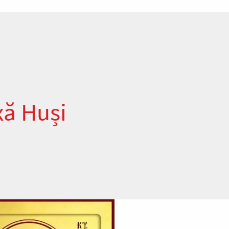
xă Huși