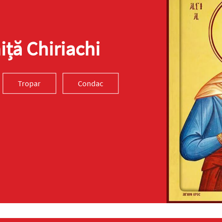
ță Chiriachi
Tropar
Condac