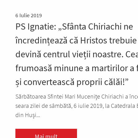
6 Iulie 2019
PS Ignatie: „Sfânta Chiriachi ne
încredințează că Hristos trebuie
devină centrul vieții noastre. Ce
frumoasă minune a martirilor a f
și convertească proprii călăi!”
Sărbătoarea Sfintei Mari Mucenițe Chiriachi a înc
seara zilei de sâmbătă, 6 iulie 2019, la Catedrala
din Huși...
Mai mult