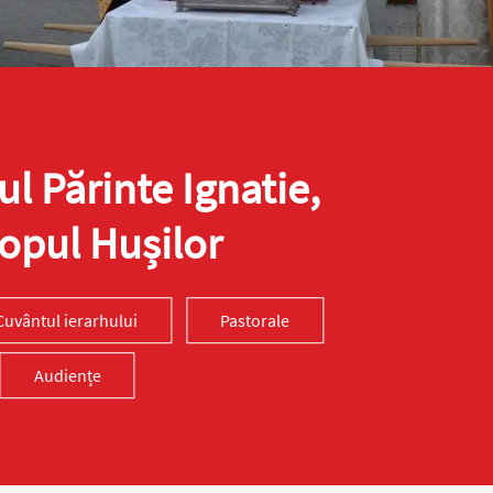
ul Părinte Ignatie,
opul Hușilor
Cuvântul ierarhului
Pastorale
Audiențe