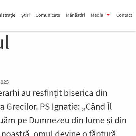
istrație
Știri
Comunicate
Mănăstiri
Media
Contact
ul
2025
erarhi au resfințit biserica din
 Grecilor. PS Ignatie: „Când Îl
uăm pe Dumnezeu din lume și din
 noastră, omul devine o făptură