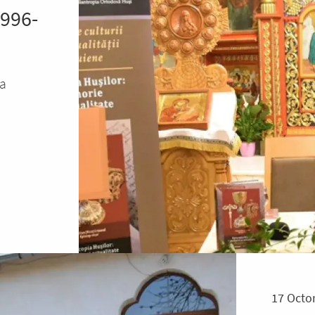
1996-
 a
17 Octo