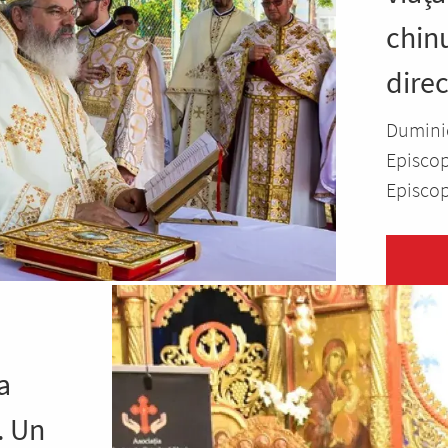
chinu
direc
Duminic
Episcopu
Episcop.
a
. Un