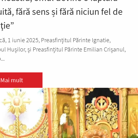
ită, fără sens și fără niciun fel de
ţie”
ă, 1 iunie 2025, Preasfințitul Părinte Ignatie,
l Hușilor, și Preasfințitul Părinte Emilian Crișanul,
..
Mai mult