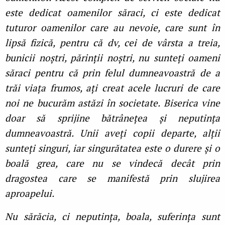
este dedicat oamenilor săraci, ci este dedicat
tuturor oamenilor care au nevoie, care sunt în
lipsă fizică, pentru că dv, cei de vârsta a treia,
bunicii noștri, părinții noștri, nu sunteți oameni
săraci pentru că prin felul dumneavoastră de a
trăi viața frumos, ați creat acele lucruri de care
noi ne bucurăm astăzi în societate. Biserica vine
doar să sprijine bătrânețea și neputința
dumneavoastră. Unii aveți copii departe, alții
sunteți singuri, iar singurătatea este o durere și o
boală grea, care nu se vindecă decât prin
dragostea care se manifestă prin slujirea
aproapelui.
Nu sărăcia, ci neputința, boala, suferința sunt