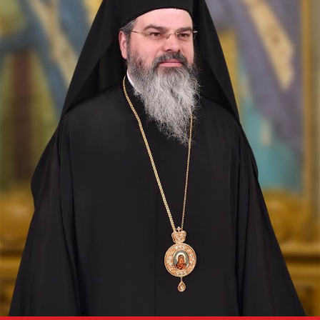
Mărturisitorul,
Episcopul Cizicului
Sfântul Ierarh Emilian,
mărturisitorul lui Hristos, a
trăit pe vremea împărăției lui
Leon Armeanul, luptătorul
împotriva icoanelor, și fiind el
episcop al Cizicului, de...
Sfântul Ierarh Miron,
Episcopul Cretei
Pentru o viață îmbunătățită ca
aceasta a fost pus preot al
sfintei biserici a lui Dumnezeu
și învăța popoarele sfânta
bună credință și le întărea
spre nevoințele cele...
Cinstirea Sfintei