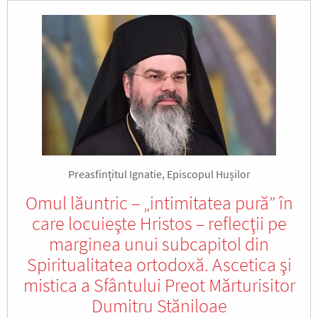
Preasfințitul Ignatie, Episcopul Hușilor
Omul lăuntric – „intimitatea pură” în
care locuieşte Hristos – reflecţii pe
marginea unui subcapitol din
Spiritualitatea ortodoxă. Ascetica şi
mistica a Sfântului Preot Mărturisitor
Dumitru Stăniloae