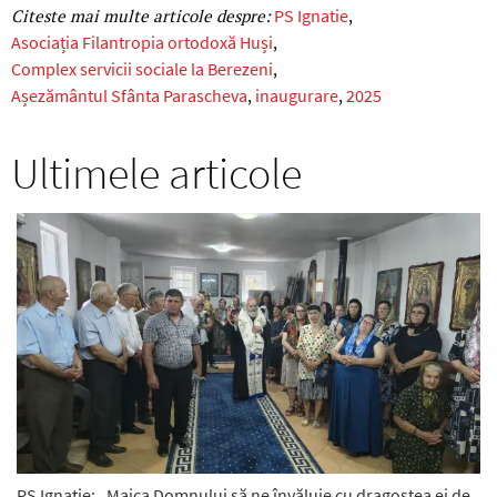
PS Ignatie
Asociația Filantropia ortodoxă Huși
Complex servicii sociale la Berezeni
Așezământul Sfânta Parascheva
inaugurare
2025
Ultimele articole
PS Ignatie: „Maica Domnului să ne învăluie cu dragostea ei de