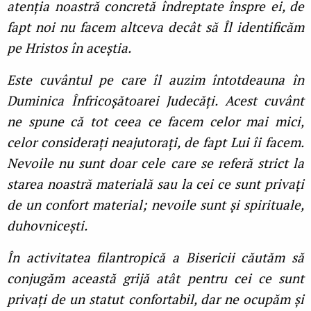
atenția noastră concretă îndreptate înspre ei, de
fapt noi nu facem altceva decât să Îl identificăm
pe Hristos în aceștia.
Este cuvântul pe care îl auzim întotdeauna în
Duminica Înfricoșătoarei Judecăți. Acest cuvânt
ne spune că tot ceea ce facem celor mai mici,
celor considerați neajutorați, de fapt Lui îi facem.
Nevoile nu sunt doar cele care se referă strict la
starea noastră materială sau la cei ce sunt privați
de un confort material; nevoile sunt și spirituale,
duhovnicești.
În activitatea filantropică a Bisericii căutăm să
conjugăm această grijă atât pentru cei ce sunt
privați de un statut confortabil, dar ne ocupăm și