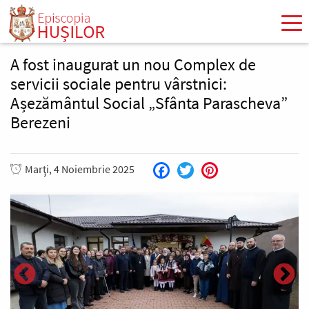
Mergi
la
conţinutul
principal
A fost inaugurat un nou Complex de
servicii sociale pentru vârstnici:
Așezământul Social „Sfânta Parascheva”
Berezeni
Marţi, 4 Noiembrie 2025
Facebook
Twitter
Pinterest