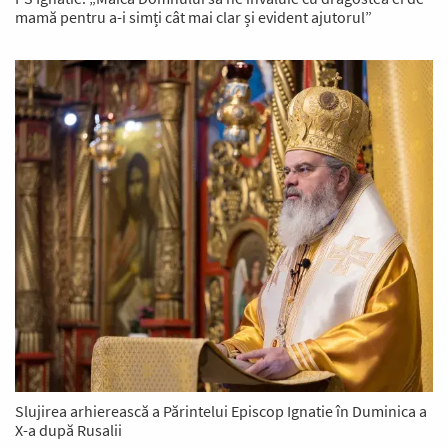
mamă pentru a-i simți cât mai clar și evident ajutorul”
Slujirea arhierească a Părintelui Episcop Ignatie în Duminica a
X-a după Rusalii