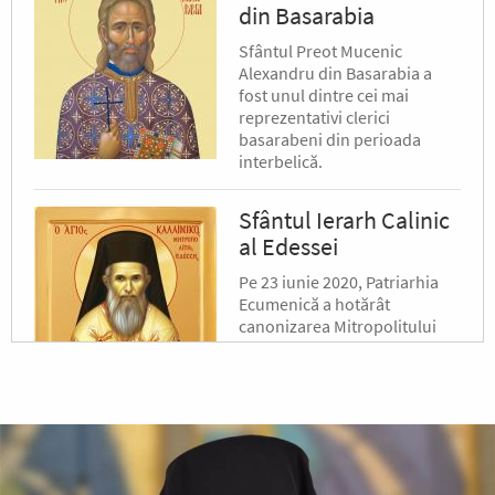
din Basarabia
Sfântul Preot Mucenic
Alexandru din Basarabia a
fost unul dintre cei mai
reprezentativi clerici
basarabeni din perioada
interbelică.
Sfântul Ierarh Calinic
al Edessei
Pe 23 iunie 2020, Patriarhia
Ecumenică a hotărât
canonizarea Mitropolitului
Calinic al Edessei, Pellei și
Almopiei (1919-1984) și
pomenirea lui în fiecare an la
data de...
Sfântul Ierarh Emilian