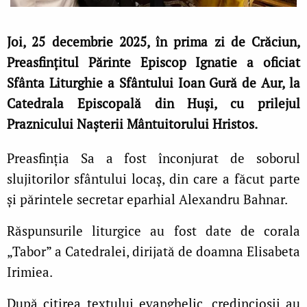
Joi, 25 decembrie 2025, în prima zi de Crăciun,
Preasfinţitul Părinte Episcop Ignatie a oficiat
Sfânta Liturghie a Sfântului Ioan Gură de Aur, la
Catedrala Episcopală din Huşi, cu prilejul
Praznicului Naşterii Mântuitorului Hristos.
Preasfinţia Sa a fost înconjurat de soborul
slujitorilor sfântului locaş, din care a făcut parte
și părintele secretar eparhial Alexandru Bahnar.
Răspunsurile liturgice au fost date de corala
„Tabor” a Catedralei, dirijată de doamna Elisabeta
Irimiea.
După citirea textului evanghelic, credincioşii au