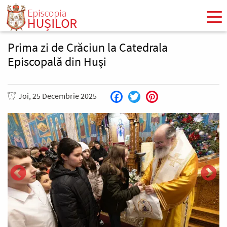
Mergi
la
conţinutul
principal
Prima zi de Crăciun la Catedrala
Episcopală din Huși
Joi, 25 Decembrie 2025
Facebook
Twitter
Pinterest