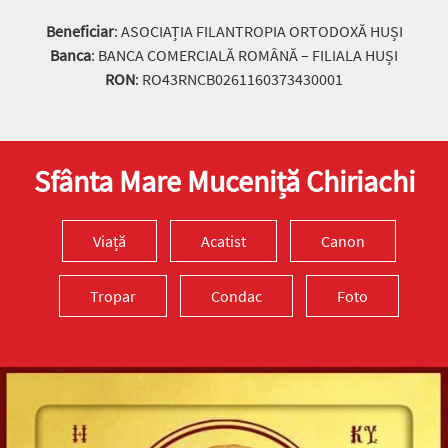
Beneficiar
: ASOCIAȚIA FILANTROPIA ORTODOXĂ HUȘI
Banca
: BANCA COMERCIALĂ ROMÂNĂ – FILIALA HUȘI
RON
: RO43RNCB0261160373430001
Sfânta Mare Muceniță Chiriachi
Viață
Acatist
Canon
Tropar
Condac
Foto