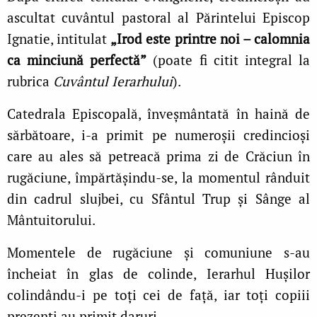
ascultat cuvântul pastoral al Părintelui Episcop
Ignatie, intitulat
„Irod este printre noi – calomnia
ca minciună perfectă”
(poate fi citit integral la
rubrica
Cuvântul Ierarhului
).
Catedrala Episcopală, înveșmântată în haină de
sărbătoare, i-a primit pe numeroșii credincioși
care au ales să petreacă prima zi de Crăciun în
rugăciune, împărtășindu-se, la momentul rânduit
din cadrul slujbei, cu Sfântul Trup și Sânge al
Mântuitorului.
Momentele de rugăciune și comuniune s-au
încheiat în glas de colinde, Ierarhul Huşilor
colindându-i pe toţi cei de faţă, iar toți copiii
prezenţi au primit daruri.