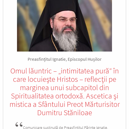
Preasfințitul Ignatie, Episcopul Hușilor
Omul lăuntric – „intimitatea pură” în
care locuieşte Hristos – reflecţii pe
marginea unui subcapitol din
Spiritualitatea ortodoxă. Ascetica şi
mistica a Sfântului Preot Mărturisitor
Dumitru Stăniloae
Comunicare susținută de Preasfințitul Părinte Ignatie,