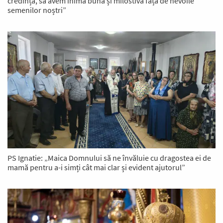
credință, să avem inimă bună și milostivă față de nevoile
semenilor noștri”
PS Ignatie: „Maica Domnului să ne învăluie cu dragostea ei de
mamă pentru a-i simți cât mai clar și evident ajutorul”