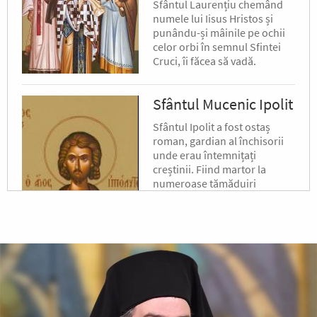
Sfântul Laurențiu chemând
numele lui Iisus Hristos și
punându-și mâinile pe ochii
celor orbi în semnul Sfintei
Cruci, îi făcea să vadă.
Sfântul Mucenic Ipolit
Sfântul Ipolit a fost ostaș
roman, gardian al închisorii
unde erau întemnițați
creștinii. Fiind martor la
numeroase tămăduiri
minunate făcute de Sfântul
Laurențiu,...
Sfântul Sfințit
Mucenic Xist,
Episcopul Romei