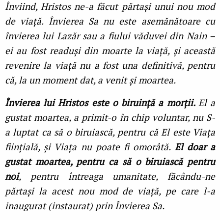
Înviind, Hristos ne-a făcut părtași unui nou mod
de viaţă. Învierea Sa nu este asemănătoare cu
învierea lui Lazăr sau a fiului văduvei din Nain –
ei au fost readuși din moarte la viaţă, și această
revenire la viaţă nu a fost una definitivă, pentru
că, la un moment dat, a venit și moartea.
Învierea lui Hristos este o biruinţă a morţii.
El a
gustat moartea, a primit-o în chip voluntar, nu S-
a luptat ca să o biruiască, pentru că El este Viaţa
fiinţială, și Viaţa nu poate fi omorâtă.
El doar a
gustat moartea, pentru ca să o biruiască pentru
noi
, pentru întreaga umanitate, făcându-ne
părtași la acest nou mod de viaţă, pe care l-a
inaugurat (instaurat) prin Învierea Sa.