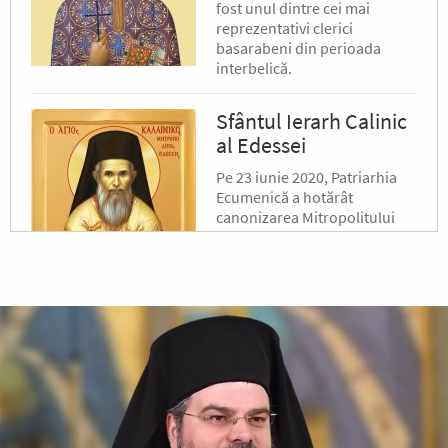
fost unul dintre cei mai
reprezentativi clerici
basarabeni din perioada
interbelică.
Sfântul Ierarh Calinic
al Edessei
Pe 23 iunie 2020, Patriarhia
Ecumenică a hotărât
canonizarea Mitropolitului
Calinic al Edessei, Pellei și
Almopiei (1919-1984) și
pomenirea lui în fiecare an la
data de...
Sfântul Ierarh Emilian
Mărturisitorul,
Episcopul Cizicului
Sfântul Ierarh Emilian,