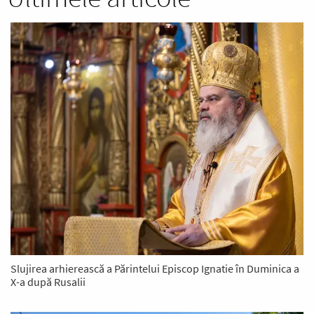
Slujirea arhierească a Părintelui Episcop Ignatie în Duminica a
X-a după Rusalii