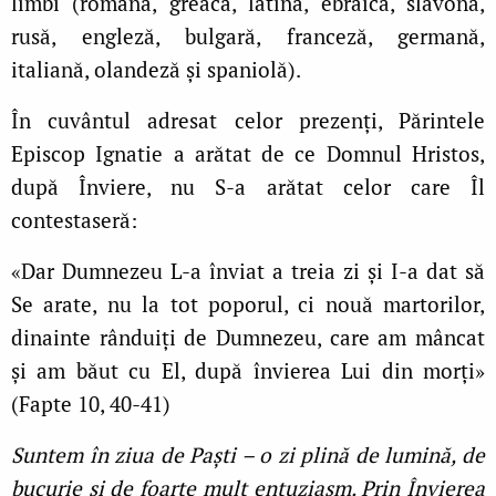
limbi (română, greacă, latină, ebraică, slavonă,
rusă, engleză, bulgară, franceză, germană,
italiană, olandeză și spaniolă).
În cuvântul adresat celor prezenți, Părintele
Episcop Ignatie a arătat de ce Domnul Hristos,
după Înviere, nu S-a arătat celor care Îl
contestaseră:
«Dar Dumnezeu L-a înviat a treia zi şi I-a dat să
Se arate, nu la tot poporul, ci nouă martorilor,
dinainte rânduiţi de Dumnezeu, care am mâncat
şi am băut cu El, după învierea Lui din morţi»
(Fapte 10, 40-41)
Suntem în ziua de Paști – o zi plină de lumină, de
bucurie și de foarte mult entuziasm. Prin Învierea