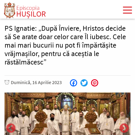
Mergi
la
conţinutul
principal
PS Ignatie: „După Înviere, Hristos decide
să Se arate doar celor care Îl iubesc. Cele
mai mari bucurii nu pot fi împărtășite
vrăjmașilor, pentru că aceștia le
răstălmăcesc”
Duminică, 16 Aprilie 2023
Facebook
Twitter
Pinterest