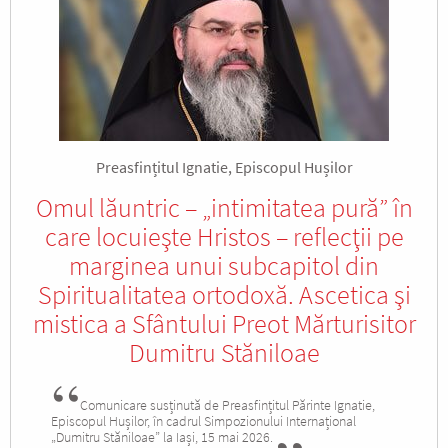
Preasfințitul Ignatie, Episcopul Hușilor
Omul lăuntric – „intimitatea pură” în
care locuieşte Hristos – reflecţii pe
marginea unui subcapitol din
Spiritualitatea ortodoxă. Ascetica şi
mistica a Sfântului Preot Mărturisitor
Dumitru Stăniloae
Comunicare susținută de Preasfințitul Părinte Ignatie,
Episcopul Hușilor, în cadrul Simpozionului Internațional
„Dumitru Stăniloae” la Iași, 15 mai 2026.