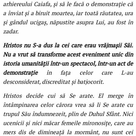
arhiereului Caiafa, și să le facă o demonstraţie că
a înviat și a biruit moartea, iar toată răutatea, ura
și gândul ucigaș, năpustite asupra Lui, au fost în
zadar.
Hristos nu S-a dus la cei care erau vrăjmașii Săi.
Nu a vrut să transforme acest eveniment unic din
istoria umanităţii într-un spectacol, într-un act de
demonstraţie
în faţa celor care L-au
desconsiderat, discreditat și batjocorit.
Hristos decide cui să Se arate. El merge în
întâmpinarea celor cărora vrea să li Se arate cu
trupul Său îndumnezeit, plin de Duhul Sfânt. Nici
ucenicii și nici măcar femeile mironosiţe, care au
mers dis de dimineaţă la mormânt, nu sunt cei