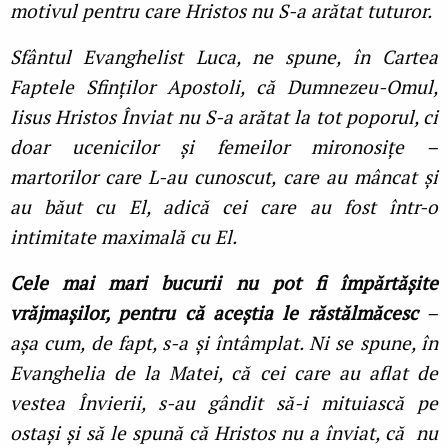
motivul pentru care Hristos nu S-a arătat tuturor.
Sfântul Evanghelist Luca, ne spune, în Cartea
Faptele Sfinţilor Apostoli, că Dumnezeu-Omul,
Iisus Hristos Înviat nu S-a arătat la tot poporul, ci
doar ucenicilor și femeilor mironosiţe –
martorilor care L-au cunoscut, care au mâncat și
au băut cu El, adică cei care au fost într-o
intimitate maximală cu El.
Cele mai mari bucurii nu pot fi împărtășite
vrăjmașilor, pentru că aceștia le răstălmăcesc
–
așa cum, de fapt, s-a și întâmplat. Ni se spune, în
Evanghelia de la Matei, că cei care au aflat de
vestea Învierii, s-au gândit să-i mituiască pe
ostași și să le spună că Hristos nu a înviat, că nu