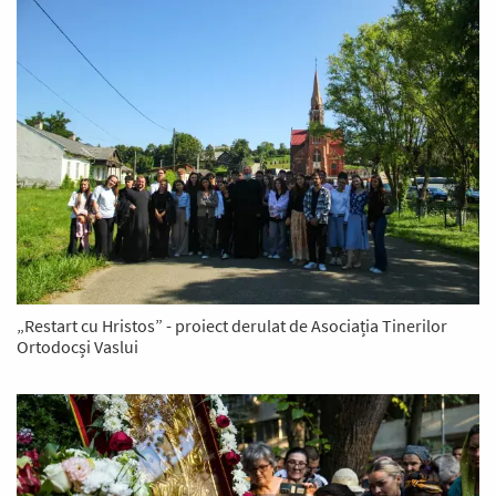
„Restart cu Hristos” - proiect derulat de Asociația Tinerilor
Ortodocși Vaslui