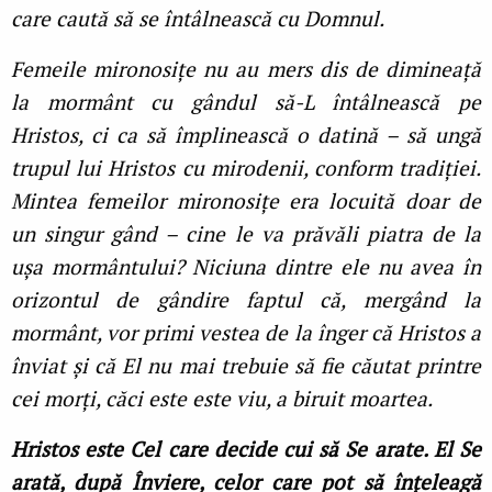
care caută să se întâlnească cu Domnul.
Femeile mironosiţe nu au mers dis de dimineaţă
la mormânt cu gândul să-L întâlnească pe
Hristos, ci ca să împlinească o datină – să ungă
trupul lui Hristos cu mirodenii, conform tradiţiei.
Mintea femeilor mironosiţe era locuită doar de
un singur gând – cine le va prăvăli piatra de la
ușa mormântului? Niciuna dintre ele nu avea în
orizontul de gândire faptul că, mergând la
mormânt, vor primi vestea de la înger că Hristos a
înviat și că El nu mai trebuie să fie căutat printre
cei morţi, căci este este viu, a biruit moartea.
Hristos este Cel care decide cui să Se arate. El Se
arată, după Înviere, celor care pot să înţeleagă