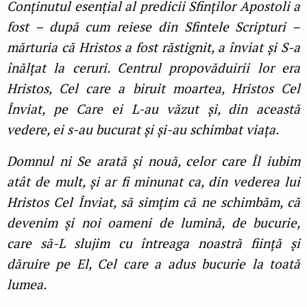
Conţinutul esenţial al predicii Sfinţilor Apostoli a
fost – după cum reiese din Sfintele Scripturi –
mărturia că Hristos a fost răstignit, a înviat și S-a
înălţat la ceruri. Centrul propovăduirii lor era
Hristos, Cel care a biruit moartea, Hristos Cel
Înviat, pe Care ei L-au văzut și, din această
vedere, ei s-au bucurat și și-au schimbat viaţa.
Domnul ni Se arată și nouă, celor care Îl iubim
atât de mult, și ar fi minunat ca, din vederea lui
Hristos Cel Înviat, să simţim că ne schimbăm, că
devenim și noi oameni de lumină, de bucurie,
care să-L slujim cu întreaga noastră fiinţă și
dăruire pe El, Cel care a adus bucurie la toată
lumea.