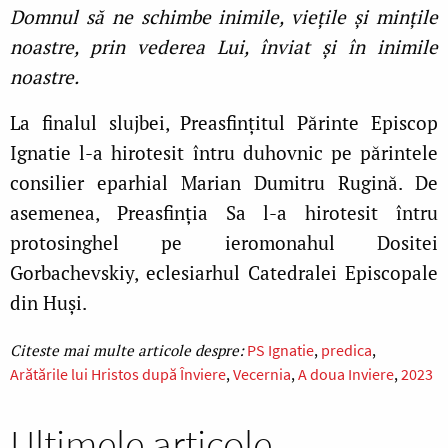
Domnul să ne schimbe inimile, vieţile și minţile
noastre, prin vederea Lui, înviat și în inimile
noastre.
La finalul slujbei, Preasfințitul Părinte Episcop
Ignatie l-a hirotesit întru duhovnic pe părintele
consilier eparhial Marian Dumitru Rugină. De
asemenea, Preasfinția Sa l-a hirotesit întru
protosinghel pe ieromonahul Dositei
Gorbachevskiy, eclesiarhul Catedralei Episcopale
din Huși.
PS Ignatie
predica
Arătările lui Hristos după Înviere
Vecernia
A doua Inviere
2023
Ultimele articole