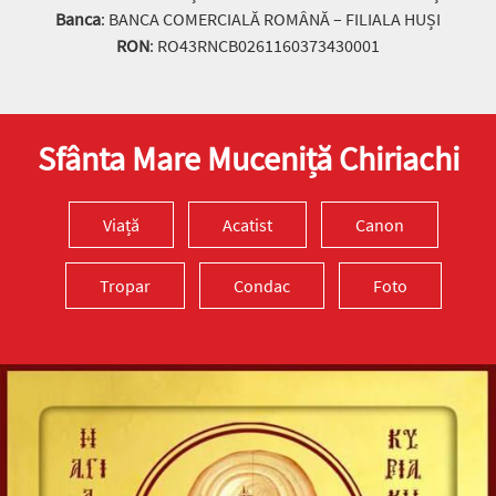
Banca
: BANCA COMERCIALĂ ROMÂNĂ – FILIALA HUȘI
Ev. Matei 17, 24-27; 18, 1-4
RON
: RO43RNCB0261160373430001
doxologia.ro
Preia articolele Doxologia în site-ul tău!
Sfânta Mare Muceniță Chiriachi
Viață
Acatist
Canon
Tropar
Condac
Foto