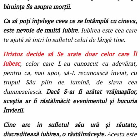
biruinţa Sa asupra morţii.
Ca să poţi înţelege ceea ce se întâmplă cu cineva,
este nevoie de multă iubire
. Iubirea este cea care
te ajută să intri în sufletul celui de lângă tine.
Hristos decide să Se arate doar celor care Îl
iubesc
, celor care L-au cunoscut cu adevărat,
pentru ca, mai apoi, să-L recunoască înviat, cu
trupul Său plin de lumină, de slava cea
dumnezeiască.
Dacă S-ar fi arătat vrăjmașilor,
aceștia ar fi răstălmăcit evenimentul și bucuria
Învierii.
Cine are în sufletul său ură și răutate,
discreditează iubirea, o răstălmăcește.
Acesta este