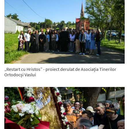
„Restart cu Hristos” - proiect derulat de Asociația Tinerilor
Ortodocși Vaslui