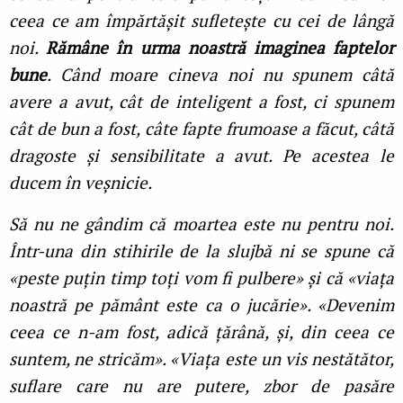
ceea ce am împărtășit sufletește cu cei de lângă
noi.
Rămâne în urma noastră imaginea faptelor
bune
. Când moare cineva noi nu spunem câtă
avere a avut, cât de inteligent a fost, ci spunem
cât de bun a fost, câte fapte frumoase a făcut, câtă
dragoste și sensibilitate a avut. Pe acestea le
ducem în veșnicie.
Să nu ne gândim că moartea este nu pentru noi.
Într-una din stihirile de la slujbă ni se spune că
«peste puțin timp toți vom fi pulbere» și că «viața
noastră pe pământ este ca o jucărie». «Devenim
ceea ce n-am fost, adică țărână, și, din ceea ce
suntem, ne stricăm». «Viața este un vis nestătător,
suflare care nu are putere, zbor de pasăre