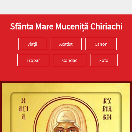
doxologia.ro
Preia articolele Doxologia în site-ul tău!
Sfânta Mare Muceniță Chiriachi
Viață
Acatist
Canon
Tropar
Condac
Foto