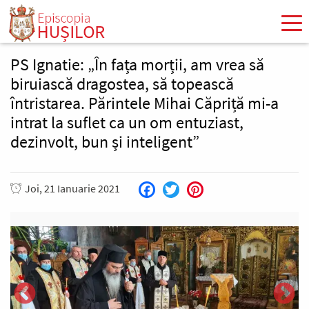
Mergi
la
conţinutul
principal
PS Ignatie: „În fața morții, am vrea să
biruiască dragostea, să topească
întristarea. Părintele Mihai Căpriță mi-a
intrat la suflet ca un om entuziast,
dezinvolt, bun și inteligent”
Joi, 21 Ianuarie 2021
Facebook
Twitter
Pinterest