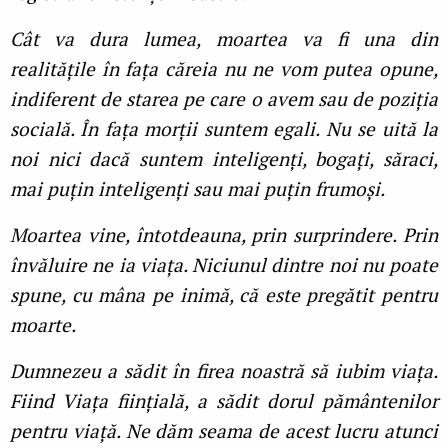
Cât va dura lumea, moartea va fi una din
realitățile în fața căreia nu ne vom putea opune,
indiferent de starea pe care o avem sau de poziția
socială. În fața morții suntem egali. Nu se uită la
noi nici dacă suntem inteligenți, bogați, săraci,
mai puțin inteligenți sau mai puțin frumoși.
Moartea vine, întotdeauna, prin surprindere. Prin
învăluire ne ia viața. Niciunul dintre noi nu poate
spune, cu mâna pe inimă, că este pregătit pentru
moarte.
Dumnezeu a sădit în firea noastră să iubim viața.
Fiind Viața ființială, a sădit dorul pământenilor
pentru viață. Ne dăm seama de acest lucru atunci