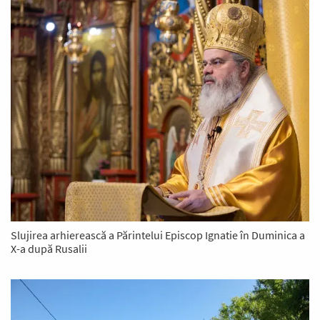
Slujirea arhierească a Părintelui Episcop Ignatie în Duminica a
X-a după Rusalii