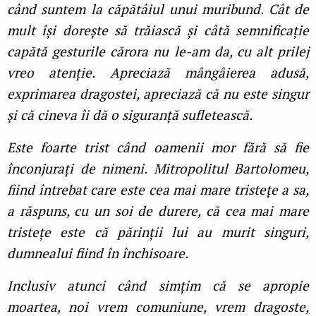
când suntem la căpătâiul unui muribund. Cât de
mult își dorește să trăiască și câtă semnificație
capătă gesturile cărora nu le-am da, cu alt prilej
vreo atenție. Apreciază mângâierea adusă,
exprimarea dragostei, apreciază că nu este singur
și că cineva îi dă o siguranță sufletească.
Este foarte trist când oamenii mor fără să fie
înconjurați de nimeni. Mitropolitul Bartolomeu,
fiind întrebat care este cea mai mare tristețe a sa,
a răspuns, cu un soi de durere, că cea mai mare
tristețe este că părinții lui au murit singuri,
dumnealui fiind în închisoare.
Inclusiv atunci când simțim că se apropie
moartea, noi vrem comuniune, vrem dragoste,