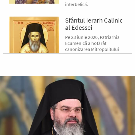
interbelică.
Sfântul Ierarh Calinic
al Edessei
Pe 23 iunie 2020, Patriarhia
Ecumenică a hotărât
canonizarea Mitropolitului
Calinic al Edessei, Pellei și
Almopiei (1919-1984) și
pomenirea lui în fiecare an la
data de...
Sfântul Ierarh Emilian
Mărturisitorul,
Episcopul Cizicului
Sfântul Ierarh Emilian,
mărturisitorul lui Hristos, a
trăit pe vremea împărăției lui
Leon Armeanul, luptătorul