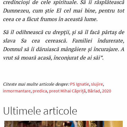
credincioși de cele spirituale. Să îi răsplătească
Dumnezeu, cum știe El cel mai bine, pentru tot
ceea ce a făcut frumos în această lume.
Să îl odihnească cu drepții, și să îl facă părtaș de
slava Sa cea cerească. Familiei îndurerate,
Domnul să îi dăruiască mângâiere și încurajare. A
vrut să moară acasă, înconjurat de ai săi”.
PS Ignatie
slujire
inmormantare
predica
preot Mihai Căpriță
Bârlad
2020
Ultimele articole