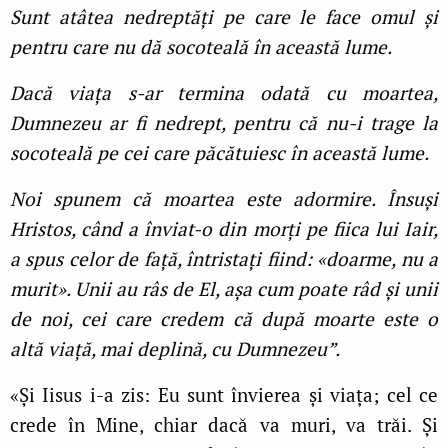
Sunt atâtea nedreptăți pe care le face omul și
pentru care nu dă socoteală în această lume.
Dacă viața s-ar termina odată cu moartea,
Dumnezeu ar fi nedrept, pentru că nu-i trage la
socoteală pe cei care păcătuiesc în această lume.
Noi spunem că moartea este adormire. Însuși
Hristos, când a înviat-o din morți pe fiica lui Iair,
a spus celor de față, întristați fiind: «doarme, nu a
murit». Unii au râs de El, așa cum poate râd și unii
de noi, cei care credem că după moarte este o
altă viață, mai deplină, cu Dumnezeu”.
«Şi Iisus i-a zis: Eu sunt învierea şi viaţa; cel ce
crede în Mine, chiar dacă va muri, va trăi. Şi