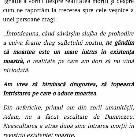
Ignatie a vorbit despre realitatea morții și despre
cum ne raportăm la trecerea spre cele veșnice a
unei persoane dragi:
„Întotdeauna, când săvârșim slujba de prohodire
a cuiva foarte drag sufletului nostru,
ne gândim
că moartea este un mare intrus în existența
noastră
, o realitate pe care am dori să nu vină
niciodată.
Am vrea să biruiască dragostea, să topească
întristarea pe care o aduce moartea
.
Din nefericire, primul om din zorii umanității,
Adam, nu a făcut ascultare de Dumnezeu.
Neascultarea a atras după sine intrarea morții în
registrul existenței noastre.