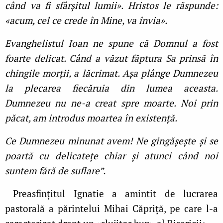
când va fi sfârșitul lumii». Hristos le răspunde:
«acum, cel ce crede în Mine, va învia».
Evanghelistul Ioan ne spune că Domnul a fost
foarte delicat. Când a văzut făptura Sa prinsă în
chingile morții, a lăcrimat. Așa plânge Dumnezeu
la plecarea fiecăruia din lumea aceasta.
Dumnezeu nu ne-a creat spre moarte. Noi prin
păcat, am introdus moartea în existență.
Ce Dumnezeu minunat avem! Ne gingășește și se
poartă cu delicatețe chiar și atunci când noi
suntem fără de suflare”.
Preasfințitul Ignatie a amintit de lucrarea
pastorală a părintelui Mihai Căpriță, pe care l-a