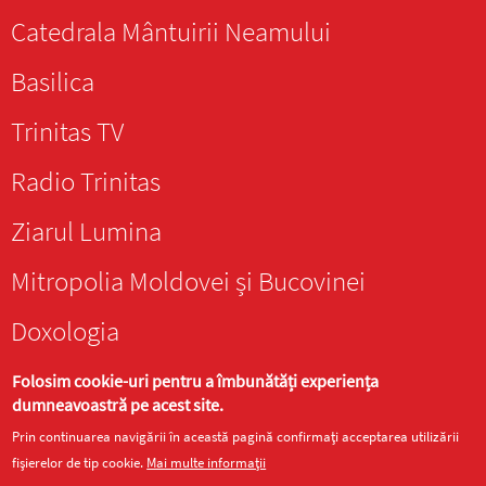
Catedrala Mântuirii Neamului
Basilica
Trinitas TV
Radio Trinitas
Ziarul Lumina
Mitropolia Moldovei și Bucovinei
Doxologia
Folosim cookie-uri pentru a îmbunătăți experiența
dumneavoastră pe acest site.
Prin continuarea navigării în această pagină confirmați acceptarea utilizării
fișierelor de tip cookie.
Mai multe informații
Site realizat de
DOXOLOGIA MEDIA
, Arhiepiscopia Iașilor | ©