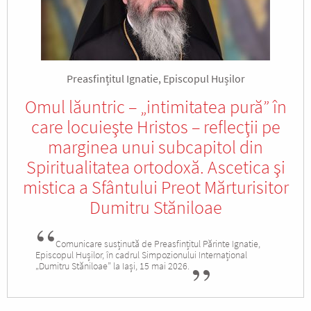
Preasfințitul Ignatie, Episcopul Hușilor
Omul lăuntric – „intimitatea pură” în
care locuieşte Hristos – reflecţii pe
marginea unui subcapitol din
Spiritualitatea ortodoxă. Ascetica şi
mistica a Sfântului Preot Mărturisitor
Dumitru Stăniloae
Comunicare susținută de Preasfințitul Părinte Ignatie,
Episcopul Hușilor, în cadrul Simpozionului Internațional
„Dumitru Stăniloae” la Iași, 15 mai 2026.