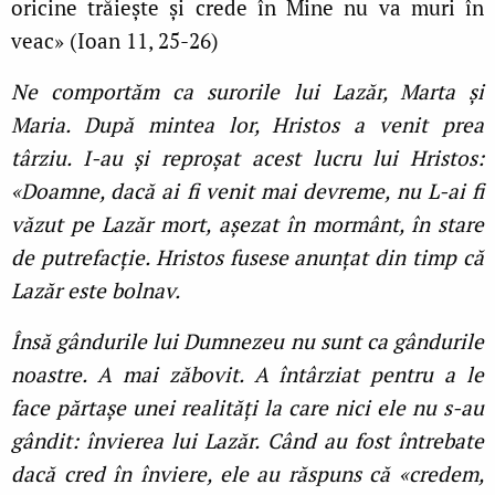
oricine trăieşte şi crede în Mine nu va muri în
veac» (Ioan 11, 25-26)
Ne comportăm ca surorile lui Lazăr, Marta și
Maria. După mintea lor, Hristos a venit prea
târziu. I-au și reproșat acest lucru lui Hristos:
«Doamne, dacă ai fi venit mai devreme, nu L-ai fi
văzut pe Lazăr mort, așezat în mormânt, în stare
de putrefacție. Hristos fusese anunțat din timp că
Lazăr este bolnav.
Însă gândurile lui Dumnezeu nu sunt ca gândurile
noastre. A mai zăbovit. A întârziat pentru a le
face părtașe unei realități la care nici ele nu s-au
gândit: învierea lui Lazăr. Când au fost întrebate
dacă cred în înviere, ele au răspuns că «credem,