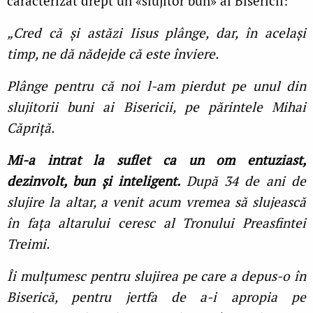
caracterizat drept un «slujitor bun» al Bisericii:
„Cred că și astăzi Iisus plânge, dar, în același
timp, ne dă nădejde că este înviere.
Plânge pentru că noi l-am pierdut pe unul din
slujitorii buni ai Bisericii, pe părintele Mihai
Căpriță.
Mi-a intrat la suflet ca un om entuziast,
dezinvolt, bun și inteligent.
După 34 de ani de
slujire la altar, a venit acum vremea să slujească
în fața altarului ceresc al Tronului Preasfintei
Treimi.
Îi mulțumesc pentru slujirea pe care a depus-o în
Biserică, pentru jertfa de a-i apropia pe