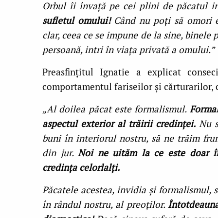
Orbul îi învaţă pe cei plini de păcatul i
sufletul omului!
Când nu poţi să omori e
clar, ceea ce se impune de la sine, binele p
persoană, intri în viaţa privată a omului.”
Preasfinţitul Ignatie a explicat conse
comportamentul fariseilor şi cărturarilor, 
„Al doilea păcat este formalismul.
Formal
aspectul exterior al trăirii credinţei.
Nu s
buni în interiorul nostru, să ne trăim fru
din jur.
Noi ne uităm la ce este doar în
credinţa celorlalţi.
Păcatele acestea, invidia şi formalismul, 
în rândul nostru, al preoţilor.
Întotdeauna