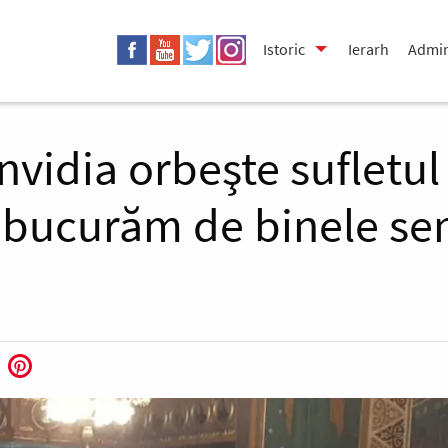
Istoric
Ierarh
Admin
Invidia orbeşte sufletu
 bucurăm de binele s
book
Twitter
Pinterest