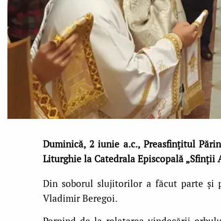
Duminică, 2 iunie a.c., Preasfinţitul Pări
Liturghie la Catedrala Episcopală „Sfinţii 
Din soborul slujitorilor a făcut parte şi
Vladimir Beregoi.
Pornind de la relatarea vindecării orbulu