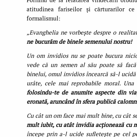
atitudinea fariseilor şi cărturarilor 
formalismul:
„Evanghelia ne vorbeşte despre o realita
ne bucurăm de binele semenului nostru!
Un om invidios nu se poate bucura nicio
vede că un semen al său poate să facă 
binelui, omul invidios încearcă să-l ucidă
urâte, cele mai reprobabile moral. Una
folosindu-te de anumite aspecte din viaţ
eronată, aruncând în sfera publică calomn
Cu cât un om face mai mult bine, cu cât s
mult iubit, cu atât invidia acţionează cu 
începe prin a-l ucide sufleteşte pe cel p