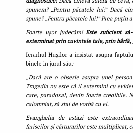
diagnostice!
Dacă cineva suferă de ceva, d
spunem? „Pentru păcatele lui!” Dacă cin
spune? „Pentru păcatele lui!” Prea puţin 
Foarte uşor judecăm!
Este suficient să
exterminat prin cuvintele tale, prin bârfă, 
Ierarhul Huşilor a insistat asupra faptu
binele în jurul său
:
„Dacă are o obsesie asupra unei persoane
Tragedia nu este că îl extermini cu eviden
care, paradoxal, devin foarte credibile. 
calomniat, să stai de vorbă cu el.
Evanghelia de astăzi este extraordina
fariseilor şi cărturarilor este multiplicat,