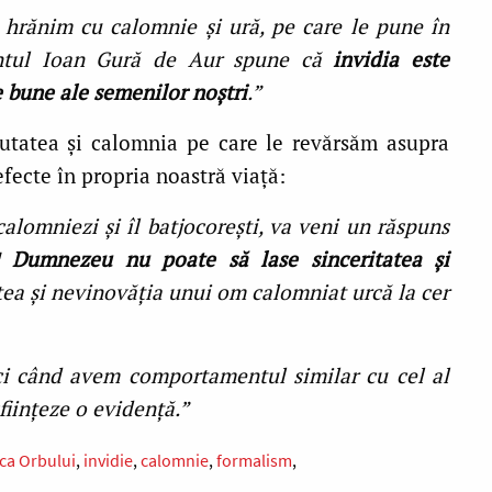
hrănim cu calomnie şi ură, pe care le pune în
fântul Ioan Gură de Aur spune că
invidia este
e bune ale semenilor noştri
.”
ăutatea şi calomnia pe care le revărsăm asupra
efecte în propria noastră viaţă:
alomniezi şi îl batjocoreşti, va veni un răspuns
i!
Dumnezeu nu poate să lase sinceritatea şi
tea şi nevinovăţia unui om calomniat urcă la cer
ci când avem comportamentul similar cu cel al
sfiinţeze o evidenţă.”
ca Orbului
invidie
calomnie
formalism