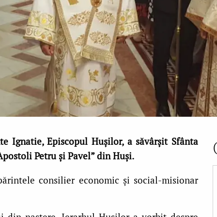
nte Ignatie, Episcopul Huşilor, a săvârşit Sfânta
Apostoli Petru şi Pavel” din Huşi.
 părintele consilier economic şi social-misionar
i din naştere, Ierarhul Huşilor a vorbit despre