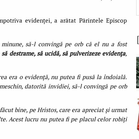
mpotriva evidenţei, a arătat Părintele Episcop
 o minune, să-l convingă pe orb că el nu a fost
să destrame, să ucidă, să pulverizeze evidenţa
,
ea era o evidenţă, nu putea fi pusă la îndoială.
c meschin, datorită invidiei, să-l convingă pe orb
ăcut bine, pe Hristos, care era apreciat şi urmat
e. Acest lucru nu putea fi pe placul celor robiţi