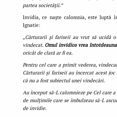
partea societăţii.”
Invidia, ce naşte calomnia, este luptă î
Ignatie:
„Cărturarii şi fariseii au vrut să ucidă
vindecat.
Omul invidios vrea întotdeauna 
oricât de clară ar fi ea.
Pentru cel care a primit vederea, vindecar
Cărturarii şi fariseii au încercat acest jo
că nu a fost subiectul unei vindecări.
Au început să-L calomnieze pe Cel care a f
de mulţimile care se îmbulzeau să-L ascult
de invidie.