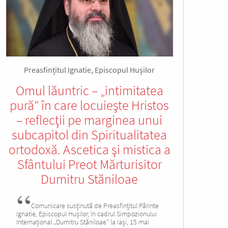
Preasfințitul Ignatie, Episcopul Hușilor
Omul lăuntric – „intimitatea
pură” în care locuieşte Hristos
– reflecţii pe marginea unui
subcapitol din Spiritualitatea
ortodoxă. Ascetica şi mistica a
Sfântului Preot Mărturisitor
Dumitru Stăniloae
Comunicare susținută de Preasfințitul Părinte
Ignatie, Episcopul Hușilor, în cadrul Simpozionului
Internațional „Dumitru Stăniloae” la Iași, 15 mai