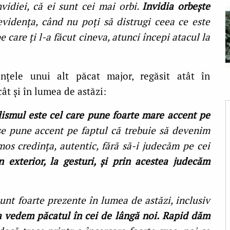
nvidiei, că ei sunt cei mai orbi.
Invidia orbeşte
videnţa, când nu poţi să distrugi ceea ce este
e care ţi l-a făcut cineva, atunci începi atacul la
cinţele unui alt păcat major, regăsit atât în
cât şi în lumea de astăzi:
ismul este cel care pune foarte mare accent pe
e pune accent pe faptul că trebuie să devenim
mos credinţa, autentic, fără să-i judecăm pe cei
 exterior, la gesturi, şi prin acestea judecăm
sunt foarte prezente în lumea de astăzi, inclusiv
 vedem păcatul în cei de lângă noi.
Rapid dăm