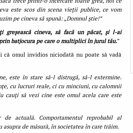
acă trece printr-o încercare foarte grea, noi ce
eva este scos din scena vieţii publice, ce vom
auzim pe cineva să spună: „Domnul ştie!”
-ţi greşească cineva, să facă un păcat, şi l-ai
prin batjocura pe care o multiplici în jurul tău.
”
lui că omul invidios niciodată nu poate să vadă
, este în stare să-l distrugă, să-l extermine.
ţe, cu lucruri reale, ci cu minciuni, cu calomnii
Nu cauţi să vezi cine este omul acela care este
r de actuală. Comportamentul reprobabil al
 cu asupra de măsură, în societatea în care trăim.