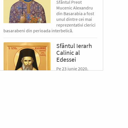
Sfântul Preot
Mucenic Alexandru
din Basarabia a fost
unul dintre cei mai
reprezentativi clerici
basarabeni din perioada interbelică.
Sfântul Ierarh
Calinic al
Edessei
Pe 23 iunie 2020,
Patriarhia Ecumenică
a hotărât
canonizarea
Mitropolitului Calinic
al Edessei, Pellei și
Almopiei (1919-1984) și pomenirea lui în fiecare
an la data de...
Sfântul Ierarh