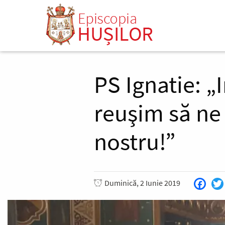
Mergi
la
conţinutul
principal
PS Ignatie: „
reuşim să ne
nostru!”
Duminică, 2 Iunie 2019
Face