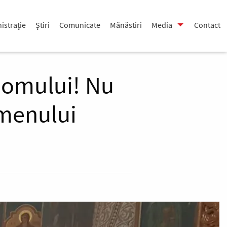
istrație
Știri
Comunicate
Mănăstiri
Media
Contact
l omului! Nu
emenului