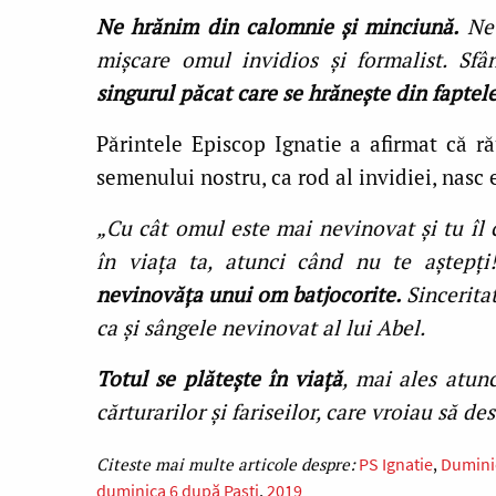
Ne hrănim din calomnie şi minciună.
Ne 
mişcare omul invidios şi formalist. S
singurul păcat care se hrăneşte din faptel
Părintele Episcop Ignatie a afirmat că r
semenului nostru, ca rod al invidiei, nasc 
„Cu cât omul este mai nevinovat şi tu îl c
în viaţa ta, atunci când nu te aştepţ
nevinovăţa unui om batjocorite.
Sincerita
ca şi sângele nevinovat al lui Abel.
Totul se plăteşte în viaţă
, mai ales atun
cărturarilor şi fariseilor, care vroiau să de
PS Ignatie
Dumini
duminica 6 după Paşti
2019