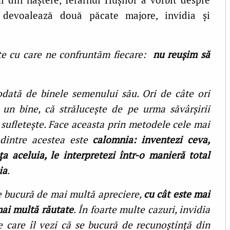
ce devoalează două păcate majore, invidia şi
te cu care ne confruntăm fiecare:
nu reuşim să
dată de binele semenului său. Ori de câte ori
un bine, că străluceşte de pe urma săvârşirii
 sufleteşte. Face aceasta prin metodele cele mai
 dintre acestea este
calomnia: inventezi ceva,
a aceluia, le interpretezi într-o manieră total
ia
.
e bucură de mai multă apreciere,
cu cât este mai
mai multă răutate
. În foarte multe cazuri, invidia
e care îl vezi că se bucură de recunoştinţă din