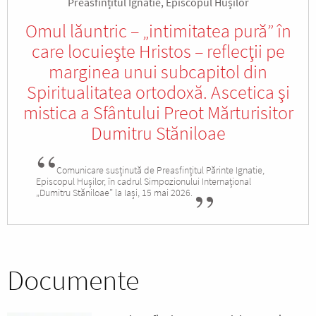
Preasfințitul Ignatie, Episcopul Hușilor
Omul lăuntric – „intimitatea pură” în
care locuieşte Hristos – reflecţii pe
marginea unui subcapitol din
Spiritualitatea ortodoxă. Ascetica şi
mistica a Sfântului Preot Mărturisitor
Dumitru Stăniloae
Comunicare susținută de Preasfințitul Părinte Ignatie,
Episcopul Hușilor, în cadrul Simpozionului Internațional
„Dumitru Stăniloae” la Iași, 15 mai 2026.
Documente