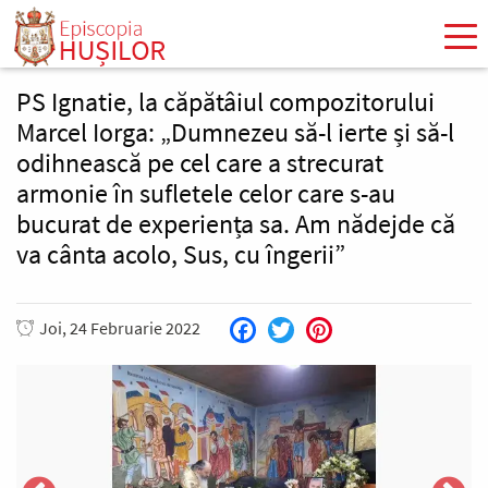
Mergi
la
conţinutul
principal
PS Ignatie, la căpătâiul compozitorului
Marcel Iorga: „Dumnezeu să-l ierte și să-l
odihnească pe cel care a strecurat
armonie în sufletele celor care s-au
bucurat de experiența sa. Am nădejde că
va cânta acolo, Sus, cu îngerii”
Joi, 24 Februarie 2022
Facebook
Twitter
Pinterest