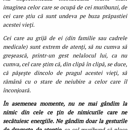
imaginea celor care se ocupă de cei muribunzi, de
cei care știu că sunt undeva pe buza prăpastiei
acestei vieți.
Cei care au grijă de ei (din familie sau cadrele
medicale) sunt extrem de atenți, să nu cumva să
greșească, printr-un gest nelalocul lui, ca nu
cumva, cel care știm că, din clipă în clipă, se duce,
că pășește dincolo de pragul acestei vieți, să
rămână cu o stare de neiubire a celor care îl
înconjoară.
În asemenea momente, nu ne mai gândim la
nimic din cele ce țin de nimicurile care ne
secătuiesc energiile. Ne gândim doar la gesturile
de dragoste, de atenție
, ca cel muribund să plece