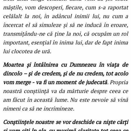
măștile, vom descoperi, fiecare, cum s-a raportat
celălalt la noi, în adâncul inimii lui, nu cum a
încercat el să simuleze și să ne inducă în eroare,
transmițându-ne că ține la noi, că ocupăm un rol
important, esențial în inima lui, dar de fapt inima
lui clocotea de ură.
Moartea și întâlnirea cu Dumnezeu în viața de
dincolo – și de credem, și de nu credem, tot acolo
vom merge - va fi un moment de judecată
. Propria
noastră conștiință va da mărturie despre ceea ce
am făcut în această lume. Nu este nevoie să vină
nimeni ca să ne incrimineze.
Conștiințele noastre se vor deschide ca niște cărți
și vom citi în ele, cu maximă claritate tot ceea ce