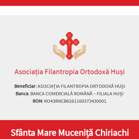
Preia articolele Doxologia în site-ul tău!
Asociația Filantropia Ortodoxă Huși
Beneficiar
: ASOCIAȚIA FILANTROPIA ORTODOXĂ HUȘI
Banca
: BANCA COMERCIALĂ ROMÂNĂ – FILIALA HUȘI
RON
: RO43RNCB0261160373430001
Sfânta Mare Muceniță Chiriachi