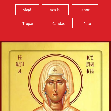
Viață
Acatist
Canon
Tropar
Condac
Foto