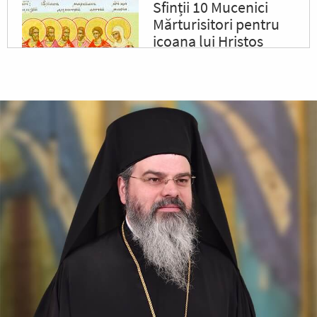
Sfinții 10 Mucenici
Mărturisitori pentru
icoana lui Hristos
Sfinții, întărindu-se cu
puterea lui Hristos, răbdau cu
vitejie, neslăbind cu trupurile.
Iar tiranul, văzând acest lucru,
a poruncit să le ardă fețele cu
fiare arse,...
✝) Duminica a 10-a
după Rusalii
(Vindecarea
lunaticului)
În vremea aceea s-a apropiat
de Iisus un om, îngenunchind
înaintea Lui și zicându-I:
Doamne, miluiește pe fiul
meu, că este lunatic și
pătimește rău, căci adesea...