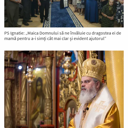
PS Ignatie: „Maica Domnului să ne învăluie cu dragostea ei de
mamă pentru a-i simți cât mai clar și evident ajutorul”