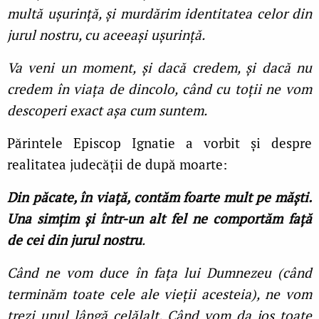
multă ușurință, și murdărim identitatea celor din
jurul nostru, cu aceeași ușurință.
Va veni un moment, și dacă credem, și dacă nu
credem în viața de dincolo, când cu toții ne vom
descoperi exact așa cum suntem.
Părintele Episcop Ignatie a vorbit și despre
realitatea judecății de după moarte:
Din păcate, în viață, contăm foarte mult pe măști.
Una simțim și într-un alt fel ne comportăm față
de cei din jurul nostru
.
Când ne vom duce în fața lui Dumnezeu (când
terminăm toate cele ale vieții acesteia), ne vom
trezi unul lângă celălalt. Când vom da jos toate