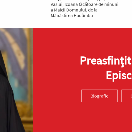
Vaslui, Icoana făcătoare de minuni
a Maicii Domnului, de la
Mănăstirea Hadâmbu
Preasfinţit
Episc
Biografie