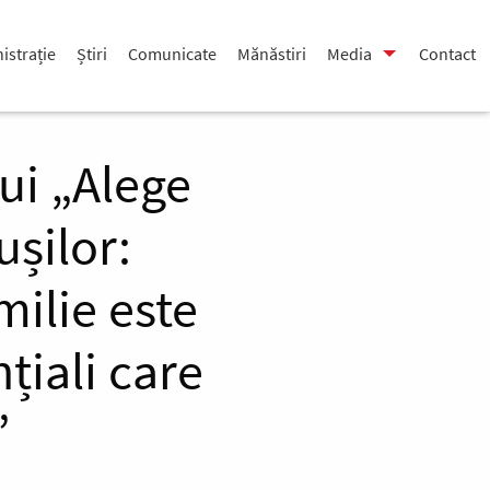
istrație
Știri
Comunicate
Mănăstiri
Media
Contact
ui „Alege
ușilor:
milie este
țiali care
”