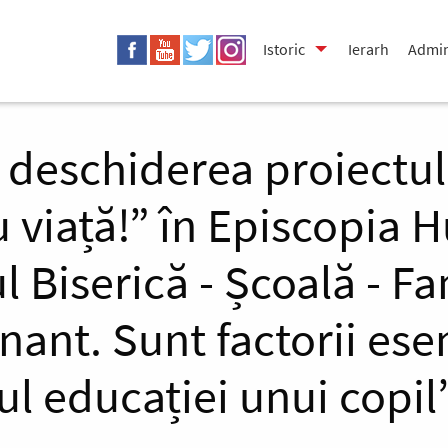
Istoric
Ierarh
Admin
a deschiderea proiectul
 viață!” în Episcopia H
l Biserică - Școală - Fa
ant. Sunt factorii esen
l educației unui copil