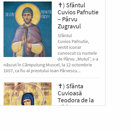
✝) Sfântul
Cuvios Pafnutie
– Pârvu
Zugravul
Sfântul
Cuvios Pafnutie,
vestit iconar
cunoscut cu numele
de Pârvu „Mutul”, s-a
născut în Câmpulung Muscel, la 12 octombrie
1657, ca fiu al preotului Ioan Pârvescu...
✝) Sfânta
Cuvioasă
Teodora de la
Sihla
Această floare
duhovnicească și
mireasă a lui Hristos,