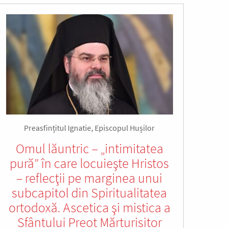
Preasfințitul Ignatie, Episcopul Hușilor
Omul lăuntric – „intimitatea
pură” în care locuieşte Hristos
– reflecţii pe marginea unui
subcapitol din Spiritualitatea
ortodoxă. Ascetica şi mistica a
Sfântului Preot Mărturisitor