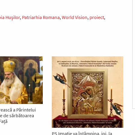
ia Huşilor
Patriarhia Romana
World Vision
proiect
rească a Părintelui
ie de sărbătoarea
Față
PS Ignatie va întâmpina, joi, la