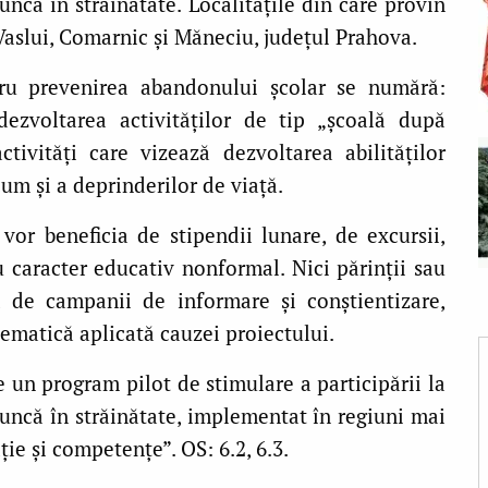
ncă în străinătate. Localitățile din care provin
 Vaslui, Comarnic și Măneciu, județul Prahova.
tru prevenirea abandonului școlar se numără:
 dezvoltarea activităților de tip „școală după
ivități care vizează dezvoltarea abilităților
um și a deprinderilor de viață.
vor beneficia de stipendii lunare, de excursii,
cu caracter educativ nonformal. Nici părinții sau
nd de campanii de informare și conștientizare,
tematică aplicată cauzei proiectului.
e un program pilot de stimulare a participării la
muncă în străinătate, implementat în regiuni mai
ie și competențe”. OS: 6.2, 6.3.