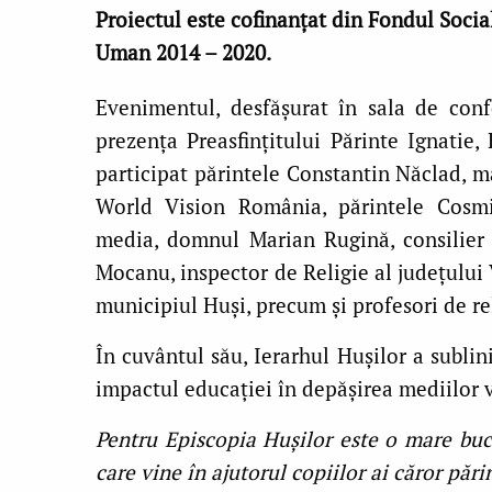
Proiectul este cofinanţat din Fondul Soci
Uman 2014 – 2020.
Evenimentul, desfășurat în sala de conf
prezența Preasfințitului Părinte Ignatie,
participat părintele Constantin Năclad, m
World Vision România, părintele Cosmi
media, domnul Marian Rugină, consilier 
Mocanu, inspector de Religie al județului Va
municipiul Huși, precum și profesori de rel
În cuvântul său, Ierarhul Hușilor a sublin
impactul educației în depășirea mediilor v
Pentru Episcopia Hușilor este o mare bu
care vine în ajutorul copiilor ai căror părin