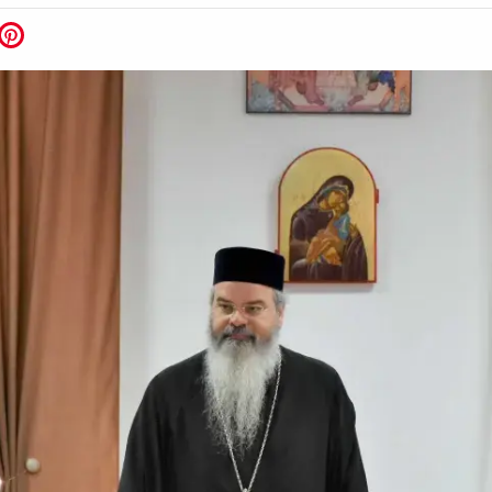
ook
witter
Pinterest