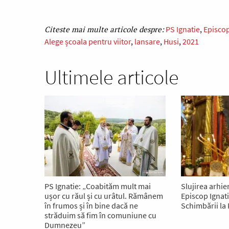
PS Ignatie
Episcop
Alege școala pentru viitor
lansare
Husi
2021
Ultimele articole
PS Ignatie: „Coabităm mult mai
Slujirea arhie
ușor cu răul și cu urâtul. Rămânem
Episcop Ignat
în frumos și în bine dacă ne
Schimbării la 
străduim să fim în comuniune cu
Dumnezeu”