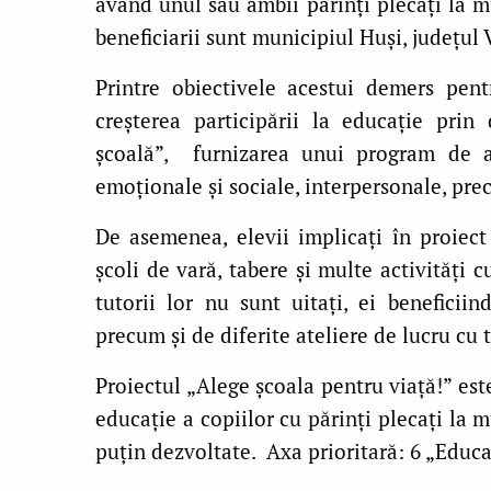
având unul sau ambii părinți plecați la mu
beneficiarii sunt municipiul Huși, județul
Printre obiectivele acestui demers pen
creșterea participării la educație prin
școală”, furnizarea unui program de act
emoționale și sociale, interpersonale, prec
De asemenea, elevii implicați în proiect 
școli de vară, tabere și multe activități 
tutorii lor nu sunt uitați, ei beneficii
precum și de diferite ateliere de lucru cu 
Proiectul „Alege școala pentru viață!” est
educație a copiilor cu părinți plecați la 
puțin dezvoltate. Axa prioritară: 6 „Educaț