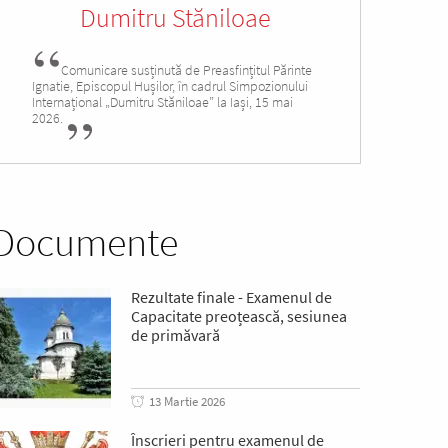
Dumitru Stăniloae
Comunicare susținută de Preasfințitul Părinte
Ignatie, Episcopul Hușilor, în cadrul Simpozionului
Internațional „Dumitru Stăniloae” la Iași, 15 mai
2026.
Documente
Rezultate finale - Examenul de
Capacitate preoțească, sesiunea
de primăvară
13 Martie 2026
Înscrieri pentru examenul de