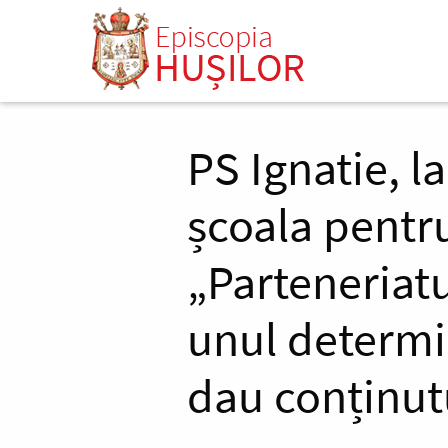
Mergi
la
conţinutul
principal
PS Ignatie, l
școala pentru
„Parteneriatu
unul determin
dau conținutu