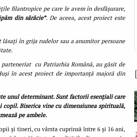
ățile filantropice pe care le avem în desfășurare,
ăpăm din sărăcie”
. De aceea, acest proiect este
nt lăsați în grija rudelor sau a anumitor persoane
tate.
 parteneriat cu Patriarhia Română, au găsit de
 Huși în acest proiect de importanță majoră din
ste unul determinant. Sunt factorii esențiali care
 copil. Biserica vine cu dimensiunea spirituală,
sumează pe ambele.
ii și tineri, cu vârsta cuprinsă între 6 și 16 ani,