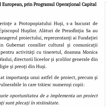
al European, prin Programul Operaţional Capital
erințe a Protopopiatului Huși, s-a bucurat de
 Episcopul Hușilor. Alături de Preasfinția Sa au
anagerul proiectului, reprezentanți ai Fundației
n Gubernat consilier cultural și comunicații
pentru activități cu tineretul, doamna Monica
slui, directorii liceelor și școlilor generale din
igie și preoți din Huși.
iat importanța unui astfel de proiect, precum și
ulnerabile în care trăiesc numeroși copii:
curie oportunitatea de a implementa un proiect
ți sunt plecați în străinătate.