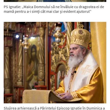
PS Ignatie: „Maica Domnului să ne învăluie cu dragostea ei de
mamă pentru a-i simți cât mai clar și evident ajutorul”
Slujirea arhierească a Părintelui Episcop Ignatie în Duminica a