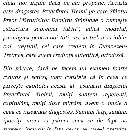
chiar noi înșine dacă ne-am propune. Aceasta
este dragostea Preasfintei Treimi pe care Sfântul
Preot Mărturisitor Dumitru Stăniloae o numește
„structura supremei iubiri”, adică modelul,
paradigma pentru noi toți; așa ar trebui să iubim
noi, creștinii, cei care credem în Dumnezeu-
Treimea, care avem credința autentică, ortodoxă.
Din păcate, dacă ne facem un examen foarte
riguros și serios, vom constata că în ceea ce
privește capitolul acesta al asumării dragostei
Preasfintei Treimi, mulți suntem repetenți,
capitulăm, mulți doar mimăm, avem o iluzie a
ceea ce înseamnă dragostea. Suntem falși, suntem
ipocriți, vrem să părem ceea ce de fapt nu
suntem, inclusiv în fața celor pe care-i prețuim.