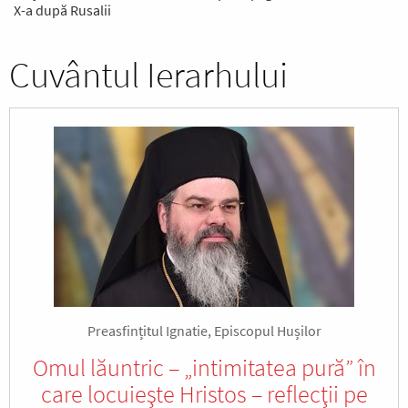
X-a după Rusalii
Cuvântul Ierarhului
Preasfințitul Ignatie, Episcopul Hușilor
Omul lăuntric – „intimitatea pură” în
care locuieşte Hristos – reflecţii pe