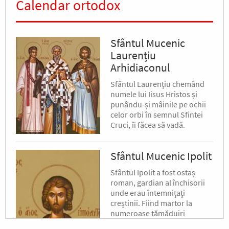
Calendar ortodox
Sfântul Mucenic
Laurențiu
Arhidiaconul
Sfântul Laurențiu chemând
numele lui Iisus Hristos și
punându-și mâinile pe ochii
celor orbi în semnul Sfintei
Cruci, îi făcea să vadă.
Sfântul Mucenic Ipolit
Sfântul Ipolit a fost ostaș
roman, gardian al închisorii
unde erau întemnițați
creștinii. Fiind martor la
numeroase tămăduiri
minunate făcute de Sfântul