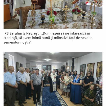
IPS Serafim la Negrești: „Dumnezeu să ne întărească în
credință, să avem inimă bună și milostivă față de nevoile
semenilor noștri”