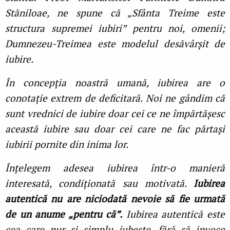
Stăniloae, ne spune că „Sfânta Treime este
structura supremei iubiri” pentru noi, omenii;
Dumnezeu-Treimea este modelul desăvârșit de
iubire.
În concepția noastră umană, iubirea are o
conotație extrem de deficitară. Noi ne gândim că
sunt vrednici de iubire doar cei ce ne împărtășesc
această iubire sau doar cei care ne fac părtași
iubirii pornite din inima lor.
Înțelegem adesea iubirea într-o manieră
interesată, condiționată sau motivată.
Iubirea
autentică nu are niciodată nevoie să fie urmată
de un anume „pentru că”.
Iubirea autentică este
cea care pur și simplu iubește, fără să invoce