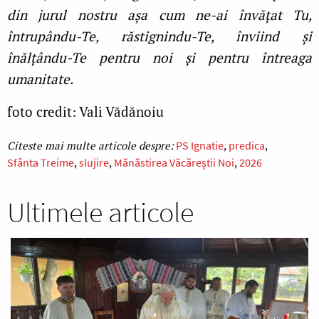
din jurul nostru așa cum ne-ai învățat Tu,
întrupându-Te, răstignindu-Te, înviind și
înălțându-Te pentru noi și pentru întreaga
umanitate.
foto credit: Vali Vădănoiu
PS Ignatie
predica
Sfânta Treime
slujire
Mănăstirea Văcăreștii Noi
2026
Ultimele articole