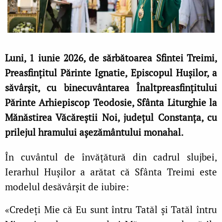
Luni, 1 iunie 2026, de sărbătoarea Sfintei Treimi,
Preasfințitul Părinte Ignatie, Episcopul Hușilor, a
săvârșit, cu binecuvântarea Înaltpreasfințitului
Părinte Arhiepiscop Teodosie, Sfânta Liturghie la
Mănăstirea Văcăreștii Noi, județul Constanța, cu
prilejul hramului așezământului monahal.
În cuvântul de învățătură din cadrul slujbei,
Ierarhul Hușilor a arătat că Sfânta Treimi este
modelul desăvârșit de iubire:
«Credeți Mie că Eu sunt întru Tatăl și Tatăl întru