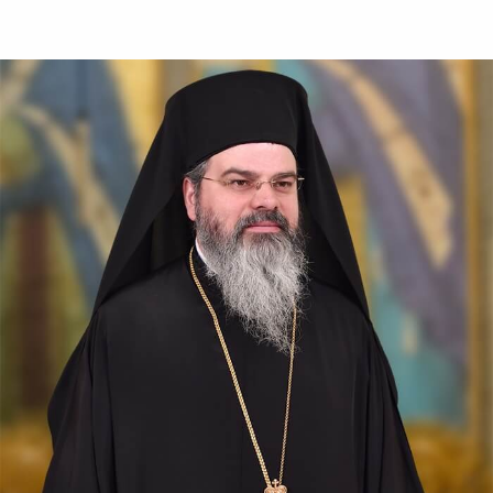
Laurențiu,...
Sfântul Sfințit
Mucenic Xist,
Episcopul Romei
Sfântul Sfințit Mucenic Sixt
era din Atena, de neam
grecesc, și a fost mai întâi
filosof, apoi ucenic al lui
Hristos.
Apostolul zilei
Fraților, v-am scris vouă aceasta, ca nu cumva, la venirea
mea, să am întristare de la aceia care trebuie să mă
bucure, fiind încredințat despre voi toți că bucuria mea
este și...
Ap. II Corinteni 2, 3-15