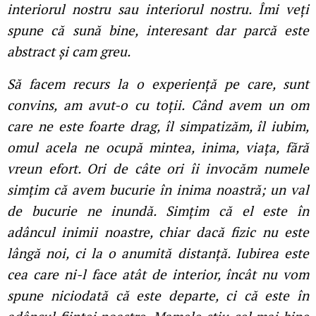
interiorul nostru sau interiorul nostru. Îmi veți
spune că sună bine, interesant dar parcă este
abstract și cam greu.
Să facem recurs la o experiență pe care, sunt
convins, am avut-o cu toții. Când avem un om
care ne este foarte drag, îl simpatizăm, îl iubim,
omul acela ne ocupă mintea, inima, viața, fără
vreun efort. Ori de câte ori îi invocăm numele
simțim că avem bucurie în inima noastră; un val
de bucurie ne inundă. Simțim că el este în
adâncul inimii noastre, chiar dacă fizic nu este
lângă noi, ci la o anumită distanță. Iubirea este
cea care ni-l face atât de interior, încât nu vom
spune niciodată că este departe, ci că este în