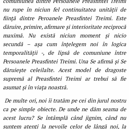
comuniunea dintre Persoanele Preasfintei Treimi
nu rupe în niciun fel continuitatea unității de
ființă dintre Peroanele Preasfintei Treimi. Este
dăruire, primire, afirmare și interioritate reciprocă
maximă. Nu există niciun moment și nicio
secundă – așa cum înțelegem noi în logica
temporalității -, de lipsă de comuniune între
Persoanele Preasfintei Treimi. Una Se afirmă și Se
dăruiește celeilalte. Acest model de dragoste
supremă al Preasfintei Treimi ar trebui să fie
asumat și în viața noastră.
De multe ori, noi îi tratăm pe cei din jurul nostru
ca pe simple obiecte. De unde ne dăm seama de
acest lucru? Se întâmplă când jignim, când nu
suntem atenți la nevoile celor de lângă noi, la