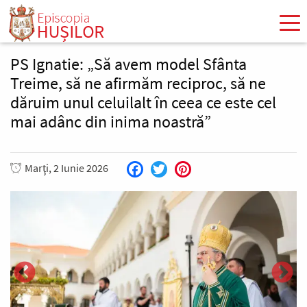
Mergi
la
conţinutul
principal
PS Ignatie: „Să avem model Sfânta
Treime, să ne afirmăm reciproc, să ne
dăruim unul celuilalt în ceea ce este cel
mai adânc din inima noastră”
Marţi, 2 Iunie 2026
Facebook
Twitter
Pinterest