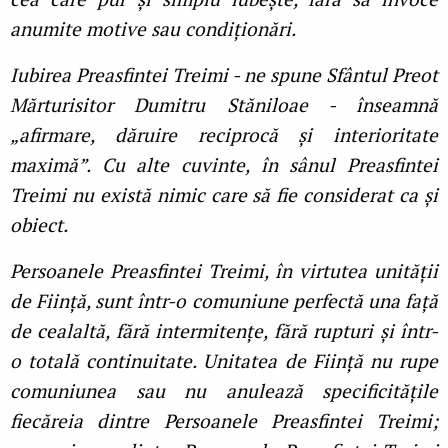
anumite motive sau condiționări.
Iubirea Preasfintei Treimi - ne spune Sfântul Preot
Mărturisitor Dumitru Stăniloae - înseamnă
„afirmare, dăruire reciprocă și interioritate
maximă”. Cu alte cuvinte, în sânul Preasfintei
Treimi nu există nimic care să fie considerat ca și
obiect.
Persoanele Preasfintei Treimi, în virtutea unității
de Ființă, sunt într-o comuniune perfectă una față
de cealaltă, fără intermitențe, fără rupturi și într-
o totală continuitate. Unitatea de Ființă nu rupe
comuniunea sau nu anulează specificitățile
fiecăreia dintre Persoanele Preasfintei Treimi;