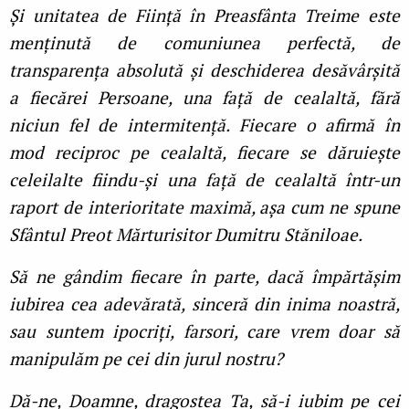
Și unitatea de Ființă în Preasfânta Treime este
menținută de comuniunea perfectă, de
transparența absolută și deschiderea desăvârșită
a fiecărei Persoane, una față de cealaltă, fără
niciun fel de intermitență. Fiecare o afirmă în
mod reciproc pe cealaltă, fiecare se dăruiește
celeilalte fiindu-și una față de cealaltă într-un
raport de interioritate maximă, așa cum ne spune
Sfântul Preot Mărturisitor Dumitru Stăniloae.
Să ne gândim fiecare în parte, dacă împărtășim
iubirea cea adevărată, sinceră din inima noastră,
sau suntem ipocriți, farsori, care vrem doar să
manipulăm pe cei din jurul nostru?
Dă-ne, Doamne, dragostea Ta, să-i iubim pe cei