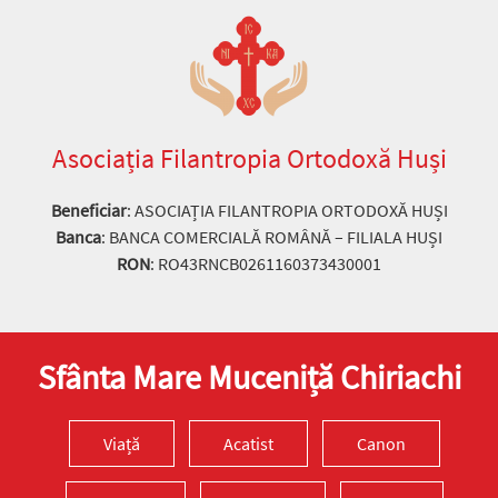
Asociația Filantropia Ortodoxă Huși
Beneficiar
: ASOCIAȚIA FILANTROPIA ORTODOXĂ HUȘI
Banca
: BANCA COMERCIALĂ ROMÂNĂ – FILIALA HUȘI
RON
: RO43RNCB0261160373430001
Sfânta Mare Muceniță Chiriachi
Viață
Acatist
Canon