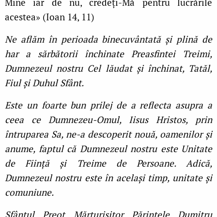
Mine iar de nu, credeți-Mă pentru lucrările
acestea» (Ioan 14, 11)
Ne aflăm în perioada binecuvântată și plină de
har a sărbătorii închinate Preasfintei Treimi,
Dumnezeul nostru Cel lăudat și închinat, Tatăl,
Fiul și Duhul Sfânt.
Este un foarte bun prilej de a reflecta asupra a
ceea ce Dumnezeu-Omul, Iisus Hristos, prin
întruparea Sa, ne-a descoperit nouă, oamenilor și
anume, faptul că Dumnezeul nostru este Unitate
de Ființă și Treime de Persoane. Adică,
Dumnezeul nostru este în același timp, unitate și
comuniune.
Sfântul Preot Mărturisitor Părintele Dumitru