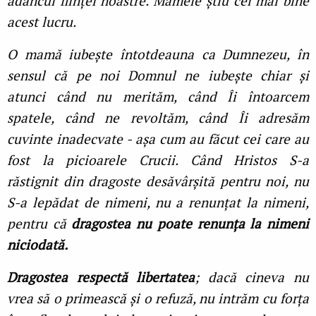
adâncul ființei noastre. Mamele știu cel mai bine
acest lucru.
O mamă iubește întotdeauna ca Dumnezeu, în
sensul că pe noi Domnul ne iubește chiar și
atunci când nu merităm, când Îi întoarcem
spatele, când ne revoltăm, când Îi adresăm
cuvinte inadecvate - așa cum au făcut cei care au
fost la picioarele Crucii. Când Hristos S-a
răstignit din dragoste desăvârșită pentru noi, nu
S-a lepădat de nimeni, nu a renunțat la nimeni,
pentru că
dragostea nu poate renunța la nimeni
niciodată.
Dragostea respectă libertatea
; dacă cineva nu
vrea să o primească și o refuză, nu intrăm cu forța