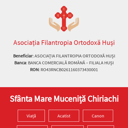
Asociația Filantropia Ortodoxă Huși
Beneficiar
: ASOCIAȚIA FILANTROPIA ORTODOXĂ HUȘI
Banca
: BANCA COMERCIALĂ ROMÂNĂ – FILIALA HUȘI
RON
: RO43RNCB0261160373430001
Sfânta Mare Muceniță Chiriachi
Viață
Acatist
Canon