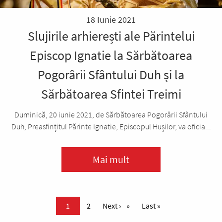
18 Iunie 2021
Slujirile arhierești ale Părintelui
Episcop Ignatie la Sărbătoarea
Pogorârii Sfântului Duh și la
Sărbătoarea Sfintei Treimi
Duminică, 20 iunie 2021, de Sărbătoarea Pogorârii Sfântului
Duh, Preasfințitul Părinte Ignatie, Episcopul Hușilor, va oficia...
Mai mult
Paginare
Pagina curentă
1
Page
2
Pagina următoare
Next ›
Ultima pagină
Last »