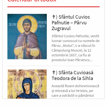
✝) Sfântul Cuvios
Pafnutie – Pârvu
Zugravul
Sfântul Cuvios Pafnutie, vestit
iconar cunoscut cu numele de
Pârvu „Mutul”, s-a născut în
Câmpulung Muscel, la 12
octombrie 1657, ca fiu al
preotului Ioan Pârvescu...
✝) Sfânta Cuvioasă
Teodora de la Sihla
Această floare duhovnicească
și mireasă a lui Hristos, pe
care a odrăslit-o pământul
binecuvântat al Moldovei, s-a
născut pe la jumătatea