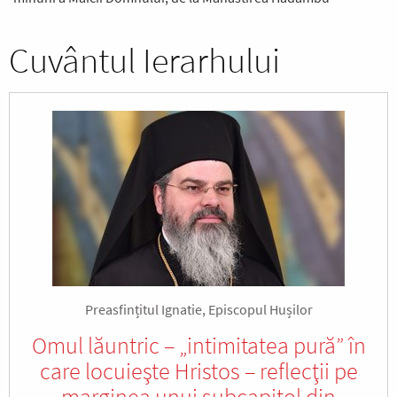
Cuvântul Ierarhului
Preasfințitul Ignatie, Episcopul Hușilor
Omul lăuntric – „intimitatea pură” în
care locuieşte Hristos – reflecţii pe
marginea unui subcapitol din