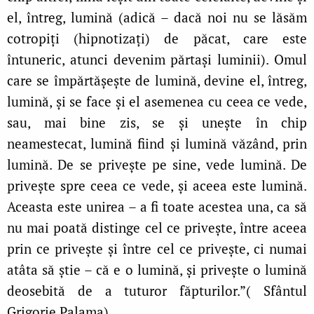
el, întreg, lumină (adică – dacă noi nu se lăsăm
cotropiţi (hipnotizaţi) de păcat, care este
întuneric, atunci devenim părtași luminii). Omul
care se împărtășește de lumină, devine el, întreg,
lumină, și se face și el asemenea cu ceea ce vede,
sau, mai bine zis, se și unește în chip
neamestecat, lumină fiind și lumină văzând, prin
lumină. De se privește pe sine, vede lumină. De
privește spre ceea ce vede, și aceea este lumină.
Aceasta este unirea – a fi toate acestea una, ca să
nu mai poată distinge cel ce privește, între aceea
prin ce privește și între cel ce privește, ci numai
atâta să știe – că e o lumină, și privește o lumină
deosebită de a tuturor făpturilor.”( Sfântul
Grigorie Palama)