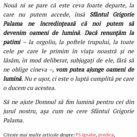
Nouă ni se pare că este ceva foarte departe, la
care nu putem accede, însă
Sfântul Grigorie
Palama ne încredinţează că noi putem să
devenim oameni de lumină
.
Dacă renunţăm la
patimi
– la orgoliu, la poftele trupului, la toate
cele pe care le primim în viaţa noastră și ne
lăsăm, în mod deliberat, subjugaţi de ele, fără să
ne oblige cineva –,
vom putea ajunge oameni de
lumină
. Nu e ușor, ci este o luptă cumplită pe care
o ducem cu acestea.
Să ne ajute Domnul să fim lumină pentru cei din
jurul nostru, așa cum ne cere Sfântul Grigorie
Palama.
PS Ignatie
predica