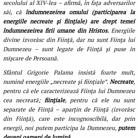
secolului al XIV-lea – afirmă, în faţa adversarilor
săi, că
îndumnezeirea omului (participarea la
energiile necreate și fiinţiale) are drept temei
îndumnezeirea firii umane din Hristos.
Energiile
divine izvorăsc din Fiinţă, dar nu sunt Fiinţa lui
Dumnezeu – sunt legate de Fiinţă și puse în
mișcare de Persoană.
Sfântul Grigorie Palama insistă foarte mult,
numind energiile „necreate și fiinţiale”.
Necreate
,
pentru că ele caracterizează Fiinţa lui Dumnezeu
cea necreată;
fiinţiale
, pentru că ele nu sunt
separate de Fiinţă – aparţin de Fiinţă (izvorăsc
din Fiinţă), care este incognoscibilă, dar prin
energii, noi putem participa la Dumnezeu,
putem
deveni oameni de lumină.