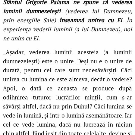
Sfântul Grigorie Palama ne spune că vederea
luminii dumnezeiești
(vederea lui Dumnezeu,
prin energiile Sale)
înseamnă unirea cu El
. În
experienţa vederii luminii (a lui Dumnezeu), noi
ne unim cu El.
„Așadar, vederea luminii acesteia (a luminii
dumnezeiești) este o unire. Deși nu e o unire de
durată, pentru cei care sunt nedesăvârșiţi. Căci
unirea cu lumina ce este altceva, decât o vedere?
Apoi, o dată ce aceasta se produce după
odihnirea tuturor lucrărilor minţii, cum s-ar
săvârși altfel, dacă nu prin Duhul? Căci lumina se
vede în lumină, și într-o lumină asemănătoare. Iar
cel ce vede lumina, dacă nu lucrează în niciun
chip altfel, fiind ieșit din toate celelalte, devine și