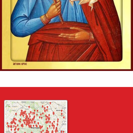
zic că nu este înviere, și L-au întrebat, zicând:
Învățătorule, Moise a zis: «Dacă cineva moare neavând
copii, fratele...
Ev. Matei 22, 23-33
doxologia.ro
Preia articolele Doxologia în site-ul tău!