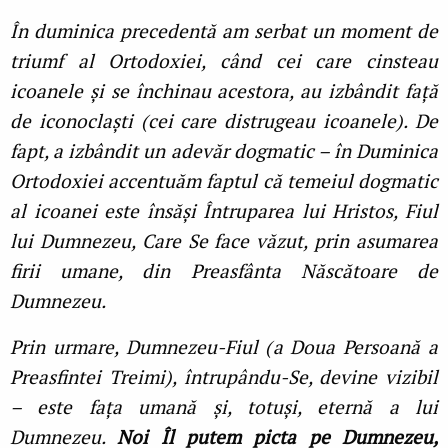
În duminica precedentă am serbat un moment de
triumf al Ortodoxiei, când cei care cinsteau
icoanele și se închinau acestora, au izbândit faţă
de iconoclaști (cei care distrugeau icoanele). De
fapt, a izbândit un adevăr dogmatic – în Duminica
Ortodoxiei accentuăm faptul că temeiul dogmatic
al icoanei este însăși Întruparea lui Hristos, Fiul
lui Dumnezeu, Care Se face văzut, prin asumarea
firii umane, din Preasfânta Născătoare de
Dumnezeu.
Prin urmare, Dumnezeu-Fiul (a Doua Persoană a
Preasfintei Treimi), întrupându-Se, devine vizibil
– este faţa umană și, totuși, eternă a lui
Dumnezeu.
Noi Îl putem picta pe Dumnezeu,