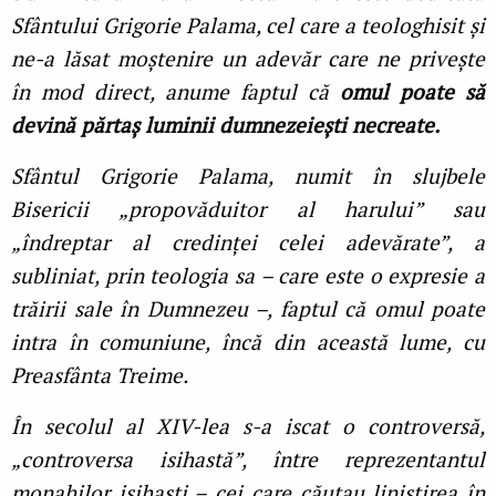
Sfântului Grigorie Palama, cel care a teologhisit și
ne-a lăsat moștenire un adevăr care ne privește
în mod direct, anume faptul că
omul poate să
devină părtaș luminii dumnezeiești necreate.
Sfântul Grigorie Palama, numit în slujbele
Bisericii „propovăduitor al harului” sau
„îndreptar al credinţei celei adevărate”, a
subliniat, prin teologia sa – care este o expresie a
trăirii sale în Dumnezeu –, faptul că omul poate
intra în comuniune, încă din această lume, cu
Preasfânta Treime.
În secolul al XIV-lea s-a iscat o controversă,
„controversa isihastă”, între reprezentantul
monahilor isihaști – cei care căutau liniștirea în