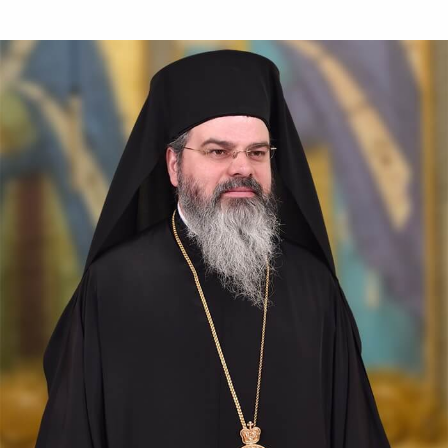
secolului al XVII-lea, în satul...
După-prăznuirea
Schimbării la Față a
Domnului
Schimbarea la Față a
Mântuitorului Iisus Hristos
este unul din Praznicele
împărătești ale Bisericii
Ortodoxe, sărbătorită la 6
august.
Sfântul Antonie de la
Optina
Doamne, ajută-mi să văd
păcatele mele; Doamne, dă-
mi răbdare, mărinimie şi
blândeţe!