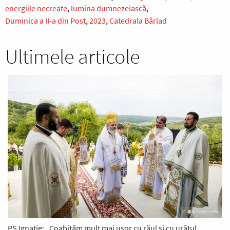
energiile necreate
lumina dumnezeiască
Duminica a II-a din Post
2023
Catedrala Bârlad
Ultimele articole
PS Ignatie: „Coabităm mult mai ușor cu răul și cu urâtul.