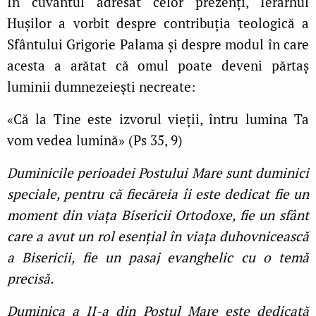
În cuvântul adresat celor prezenți, Ierarhul
Hușilor a vorbit despre contribuția teologică a
Sfântului Grigorie Palama și despre modul în care
acesta a arătat că omul poate deveni părtaș
luminii dumnezeiești necreate:
«Că la Tine este izvorul vieţii, întru lumina Ta
vom vedea lumină» (Ps 35, 9)
Duminicile perioadei Postului Mare sunt duminici
speciale, pentru că fiecăreia îi este dedicat fie un
moment din viaţa Bisericii Ortodoxe, fie un sfânt
care a avut un rol esenţial în viaţa duhovnicească
a Bisericii, fie un pasaj evanghelic cu o temă
precisă.
Duminica a II-a din Postul Mare este dedicată