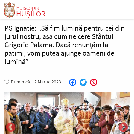
Mergi
la
conţinutul
principal
PS Ignatie: „Să fim lumină pentru cei din
jurul nostru, așa cum ne cere Sfântul
Grigorie Palama. Dacă renunţăm la
patimi, vom putea ajunge oameni de
lumină”
Duminică, 12 Martie 2023
Facebook
Twitter
Pinterest