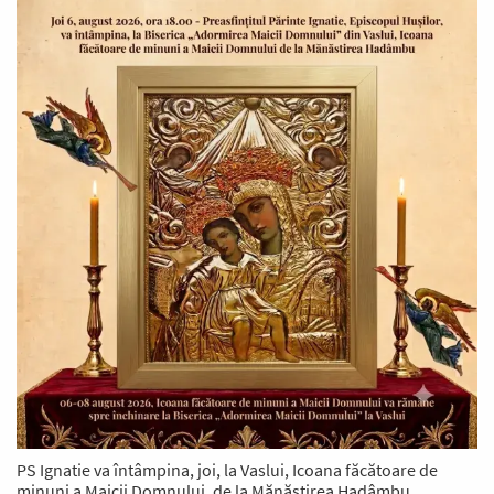
PS Ignatie va întâmpina, joi, la Vaslui, Icoana făcătoare de
minuni a Maicii Domnului, de la Mănăstirea Hadâmbu