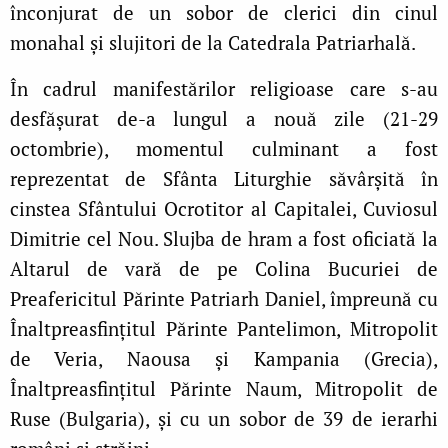
înconjurat de un sobor de clerici din cinul
monahal și slujitori de la Catedrala Patriarhală.
În cadrul manifestărilor religioase care s‑au
desfășurat de‑a lungul a nouă zile (21‑29
octombrie), momentul culminant a fost
reprezentat de Sfânta Liturghie săvârșită în
cinstea Sfântului Ocrotitor al Capitalei, Cuviosul
Dimitrie cel Nou. Slujba de hram a fost oficiată la
Altarul de vară de pe Colina Bucuriei de
Preafericitul Părinte Patriarh Daniel, împreună cu
Înaltpreasfințitul Părinte Pantelimon, Mitropolit
de Veria, Naousa și Kampania (Grecia),
Înaltpreasfinţitul Părinte Naum, Mitropolit de
Ruse (Bulgaria), și cu un sobor de 39 de ierarhi