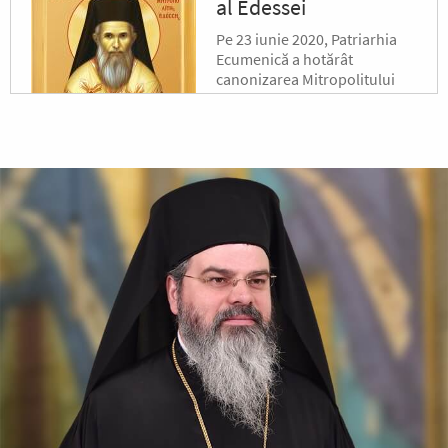
al Edessei
Pe 23 iunie 2020, Patriarhia
Ecumenică a hotărât
canonizarea Mitropolitului
Calinic al Edessei, Pellei și
Almopiei (1919-1984) și
pomenirea lui în fiecare an la
data de...
Sfântul Ierarh Emilian
Mărturisitorul,
Episcopul Cizicului
Sfântul Ierarh Emilian,
mărturisitorul lui Hristos, a
trăit pe vremea împărăției lui
Leon Armeanul, luptătorul
împotriva icoanelor, și fiind el
episcop al Cizicului, de...
Sfântul Ierarh Miron,