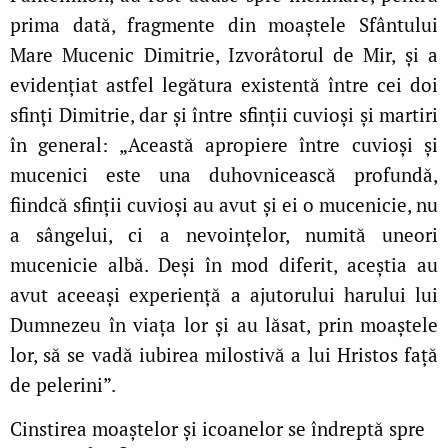
prima dată, fragmente din moaștele Sfântului
Mare Mucenic Dimitrie, Izvorâtorul de Mir, și a
evidențiat astfel legătura existentă între cei doi
sfinți Dimitrie, dar și între sfinții cuvioși și martiri
în general: „Această apropiere între cuvioși și
mucenici este una duhovnicească profundă,
fiindcă sfinții cuvioși au avut și ei o mucenicie, nu
a sângelui, ci a nevoințelor, numită uneori
mucenicie albă. Deși în mod diferit, aceștia au
avut aceeași experiență a ajutorului harului lui
Dumnezeu în viața lor și au lăsat, prin moaștele
lor, să se vadă iubirea milostivă a lui Hristos față
de pelerini”.
Cinstirea moaștelor și icoanelor se îndreptă spre