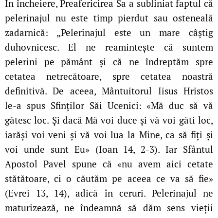
În încheiere, Preafericirea Sa a subliniat faptul că
pelerinajul nu este timp pierdut sau osteneală
zadarnică: „Pelerinajul este un mare câștig
duhovnicesc. El ne reamintește că suntem
pelerini pe pământ și că ne îndreptăm spre
cetatea netrecătoare, spre cetatea noastră
definitivă. De aceea, Mântuitorul Iisus Hristos
le‑a spus Sfinților Săi Ucenici: «Mă duc să vă
gătesc loc. Și dacă Mă voi duce și vă voi găti loc,
iarăși voi veni și vă voi lua la Mine, ca să fiți și
voi unde sunt Eu» (Ioan 14, 2‑3). Iar Sfântul
Apostol Pavel spune că «nu avem aici cetate
stătătoare, ci o căutăm pe aceea ce va să fie»
(Evrei 13, 14), adică în ceruri. Pelerinajul ne
maturizează, ne îndeamnă să dăm sens vieții