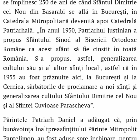
se împlinesc 250 de ani de când Sfântul Dimitrie
cel Nou din Basarabi se află în București, în
Catedrala Mitropolitană devenită apoi Catedrală
Patriarhală: „În anul 1950, Patriarhul Justinian a
propus Sfântului Sinod al Bisericii Ortodoxe
Române ca acest sfânt să fie cinstit în toată
România. S‑a propus, astfel, generalizarea
cultului său și al altor sfinți locali, astfel că în
1955 au fost prăznuite aici, la București și la
Cernica, sărbătorile de proclamare a noi sfinți și
generalizarea cultului Sfântului Dimitrie cel Nou
și al Sfintei Cuvioase Parascheva”.
Părintele Patriarh Daniel a adăugat că, prin
bunăvoința Înaltpreasfințitului Părinte Mitropolit
Pantelimon, au fost aduse spre închinare, pentru