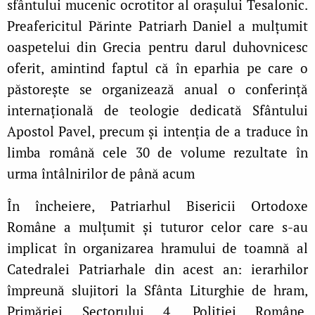
sfântului mucenic ocrotitor al orașului Tesalonic.
Preafericitul Părinte Patriarh Daniel a mulțumit
oaspetelui din Grecia pentru darul duhovnicesc
oferit, amintind faptul că în eparhia pe care o
păstorește se organizează anual o conferință
internațională de teologie dedicată Sfântului
Apostol Pavel, precum și intenția de a traduce în
limba română cele 30 de volume rezultate în
urma întâlnirilor de până acum
În încheiere, Patriarhul Bisericii Ortodoxe
Române a mulțumit și tuturor celor care s‑au
implicat în organizarea hramului de toamnă al
Catedralei Patriarhale din acest an: ierarhilor
împreună slujitori la Sfânta Liturghie de hram,
Primăriei Sectorului 4, Poliției Române,