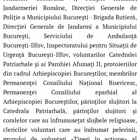
Jandarmeriei Române, Direcției Generale de
Poliție a Municipiului București - Brigada Rutieră,
Direcției Generale de Jandarmi a Municipiului
București, Serviciului de Ambulanță
București‑Ilfov, Inspectoratului pentru Situații de
Urgență București‑Ilfov, voluntarilor Catedralei
Patriarhale și ai Parohiei Afumați II, protoieriilor
din cadrul Arhiepiscopiei Bucureștilor, membrilor
Permanenței Consiliului Național Bisericesc,
Permanenței Consiliului eparhial al
Arhiepiscopiei Bucureștilor, părinților slujitori la
Catedrala Patriarhală, părinților slujitori și
coralelor care au înfrumusețat slujbele religioase,
clericilor voluntari care au îndrumat pelerinii,
grupului de voluntari «Tineri în acțiune» al