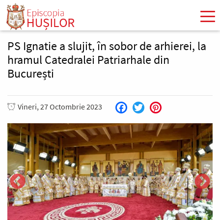
Mergi
la
conţinutul
principal
PS Ignatie a slujit, în sobor de arhierei, la
hramul Catedralei Patriarhale din
București
Vineri, 27 Octombrie 2023
Facebook
Twitter
Pinterest