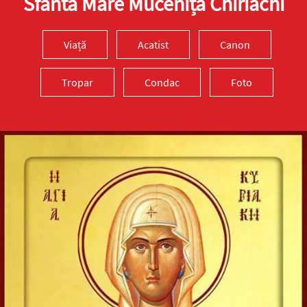
Sfânta Mare Muceniță Chiriachi
Viață
Acatist
Canon
Tropar
Condac
Foto