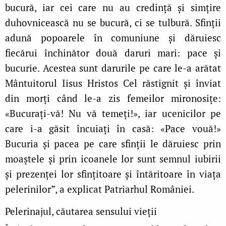
bucură, iar cei care nu au credință și simțire
duhovnicească nu se bucură, ci se tulbură. Sfinții
adună popoarele în comuniune și dăruiesc
fiecărui închinător două daruri mari: pace și
bucurie. Acestea sunt darurile pe care le‑a arătat
Mântuitorul Iisus Hristos Cel răstignit și înviat
din morți când le‑a zis femeilor mironosițe:
«Bucurați‑vă! Nu vă temeți!», iar ucenicilor pe
care i‑a găsit încuiați în casă: «Pace vouă!»
Bucuria și pacea pe care sfinții le dăruiesc prin
moaștele și prin icoanele lor sunt semnul iubirii
și prezenței lor sfințitoare și întăritoare în viața
pelerinilor”, a explicat Patriarhul României.
Pelerinajul, căutarea sensului vieții