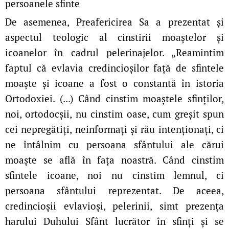
persoanele sfinte
De asemenea, Preafericirea Sa a prezentat și
aspectul teologic al cinstirii moaștelor și
icoanelor în cadrul pelerinajelor. „Reamintim
faptul că evlavia credincioșilor față de sfintele
moaște și icoane a fost o constantă în istoria
Ortodoxiei. (...) Când cinstim moaștele sfinților,
noi, ortodocșii, nu cinstim oase, cum greșit spun
cei nepregătiți, neinformați și rău intenționați, ci
ne întâlnim cu persoana sfântului ale cărui
moaște se află în fața noastră. Când cinstim
sfintele icoane, noi nu cinstim lemnul, ci
persoana sfântului reprezentat. De aceea,
credincioșii evlavioși, pelerinii, simt prezența
harului Duhului Sfânt lucrător în sfinți și se