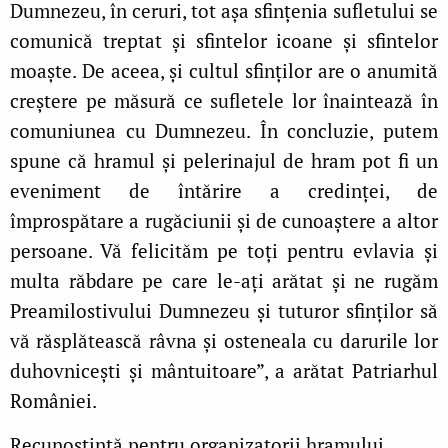
Dumnezeu, în ceruri, tot așa sfințenia sufletului se
comunică treptat și sfintelor icoane și sfintelor
moaște. De aceea, și cultul sfinților are o anumită
creștere pe măsură ce sufletele lor înaintează în
comuniunea cu Dumnezeu. În concluzie, putem
spune că hramul și pelerinajul de hram pot fi un
eveniment de întărire a credinței, de
împrospătare a rugăciunii și de cunoaștere a altor
persoane. Vă felicităm pe toți pentru evlavia și
multa răbdare pe care le‑ați arătat și ne rugăm
Preamilostivului Dumnezeu și tuturor sfinților să
vă răsplătească râvna și osteneala cu darurile lor
duhovnicești și mântuitoare”, a arătat Patriarhul
României.
Recunoștință pentru organizatorii hramului