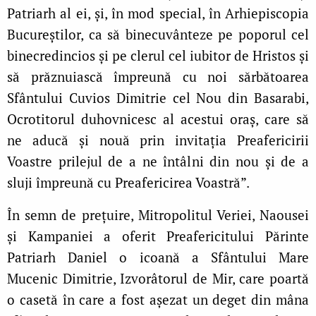
Patriarh al ei, și, în mod special, în Arhiepiscopia
Bucureștilor, ca să binecuvânteze pe poporul cel
binecredincios și pe clerul cel iubitor de Hristos și
să prăznuiască împreună cu noi sărbătoarea
Sfântului Cuvios Dimitrie cel Nou din Basarabi,
Ocrotitorul duhovnicesc al acestui oraș, care să
ne aducă și nouă prin invitația Preafericirii
Voastre prilejul de a ne întâlni din nou și de a
sluji împreună cu Preafericirea Voastră”.
În semn de prețuire, Mitropolitul Veriei, Naousei
și Kampaniei a oferit Preafericitului Părinte
Patriarh Daniel o icoană a Sfântului Mare
Mucenic Dimitrie, Izvorâtorul de Mir, care poartă
o casetă în care a fost așezat un deget din mâna