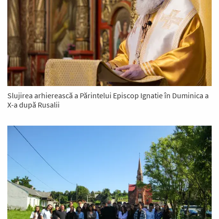
Slujirea arhierească a Părintelui Episcop Ignatie în Duminica a
X-a după Rusalii