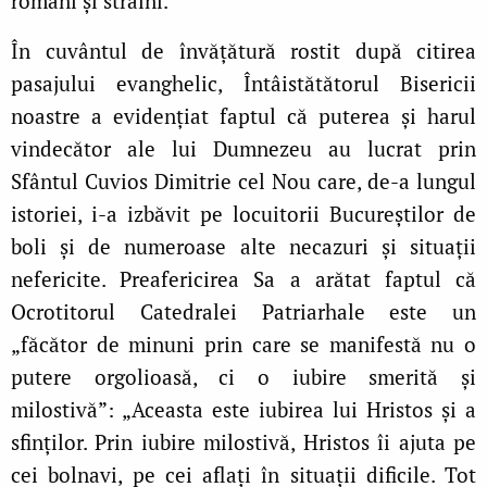
români și străini.
În cuvântul de învățătură rostit după citirea
pasajului evanghelic, Întâistătătorul Bisericii
noastre a evidențiat faptul că puterea și harul
vindecător ale lui Dumnezeu au lucrat prin
Sfântul Cuvios Dimitrie cel Nou care, de‑a lungul
istoriei, i‑a izbăvit pe locuitorii Bucureștilor de
boli și de numeroase alte necazuri și situații
nefericite. Preafericirea Sa a arătat faptul că
Ocrotitorul Catedralei Patriarhale este un
„făcător de minuni prin care se manifestă nu o
putere orgolioasă, ci o iubire smerită și
milostivă”: „Aceasta este iubirea lui Hristos și a
sfinților. Prin iubire milostivă, Hristos îi ajuta pe
cei bolnavi, pe cei aflați în situații dificile. Tot