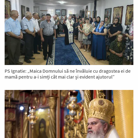
PS Ignatie: „Maica Domnului să ne învăluie cu dragostea ei de
mamă pentru a-i simți cât mai clar și evident ajutorul”