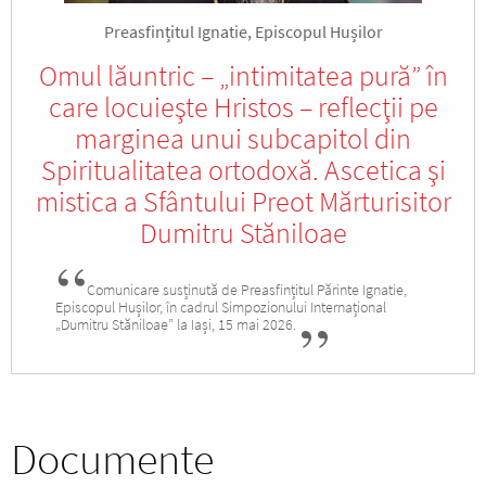
Preasfințitul Ignatie, Episcopul Hușilor
Omul lăuntric – „intimitatea pură” în
care locuieşte Hristos – reflecţii pe
marginea unui subcapitol din
Spiritualitatea ortodoxă. Ascetica şi
mistica a Sfântului Preot Mărturisitor
Dumitru Stăniloae
Comunicare susținută de Preasfințitul Părinte Ignatie,
Episcopul Hușilor, în cadrul Simpozionului Internațional
„Dumitru Stăniloae” la Iași, 15 mai 2026.
Documente