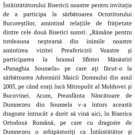
Întâistătătorului Bisericii noastre pentru invitația
de a participa la sărbătoarea Ocrotitorului
Bucureștilor, amintind relațiile de frățietate
dintre cele două Biserici surori: „Rămâne pentru
totdeauna neștearsă din inimile noastre
amintirea vizitei Preafericirii Voastre și
participarea la hramul Sfintei Mănăstiri
«Panaghia Soumela» pe care ați făcut‑o la
sărbătoarea Adormirii Maicii Domnului din anul
2005, pe când erați încă Mitropolit al Moldovei și
Bucovinei. Acum, Preasfânta Născătoare de
Dumnezeu din Soumela v‑a întors această
dragoste întrucât a dorit să vină aici, în Biserica
Ortodoxă Română, pe care cu dragoste de
Dumnezeu o arhipăstoriți ca Întâistătător și