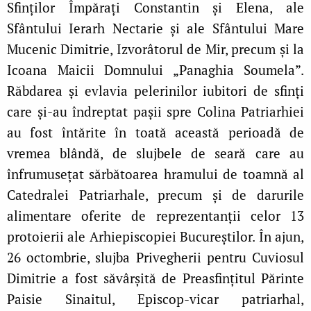
Sfinților Împărați Constantin și Elena, ale
Sfântului Ierarh Nectarie și ale Sfântului Mare
Mucenic Dimitrie, Izvorâtorul de Mir, precum și la
Icoana Maicii Domnului „Panaghia Soumela”.
Răbdarea și evlavia pelerinilor iubitori de sfinți
care și‑au îndreptat pașii spre Colina Patriarhiei
au fost întărite în toată această perioadă de
vremea blândă, de slujbele de seară care au
înfrumusețat sărbătoarea hramului de toamnă al
Catedralei Patriarhale, precum și de darurile
alimentare oferite de reprezentanții celor 13
protoierii ale Arhiepiscopiei Bucureștilor. În ajun,
26 octombrie, slujba Privegherii pentru Cuviosul
Dimitrie a fost săvârșită de Preasfințitul Părinte
Paisie Sinaitul, Episcop‑vicar patriarhal,