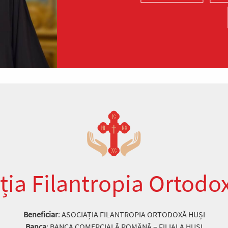
ția Filantropia Ortodo
Beneficiar
: ASOCIAȚIA FILANTROPIA ORTODOXĂ HUȘI
Banca
: BANCA COMERCIALĂ ROMÂNĂ – FILIALA HUȘI