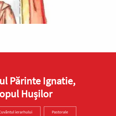
ul Părinte Ignatie,
opul Hușilor
Cuvântul ierarhului
Pastorale