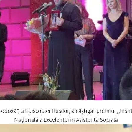
odoxă”, a Episcopiei Hușilor, a câștigat premiul ,,Insti
Națională a Excelenței în Asistență Socială