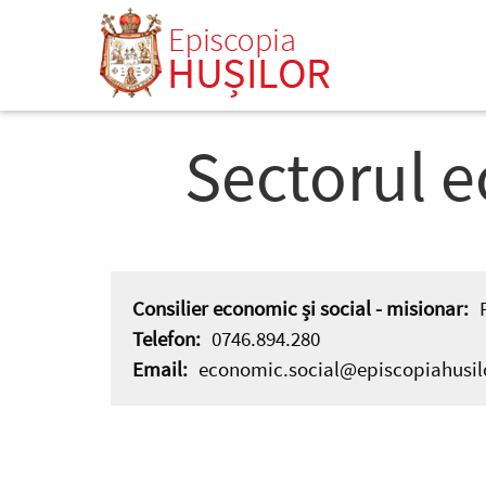
Mergi
s
la
conţinutul
principal
Sectorul e
Consilier economic și social - misionar:
Telefon:
0746.894.280
Email:
economic.social@episcopiahusil