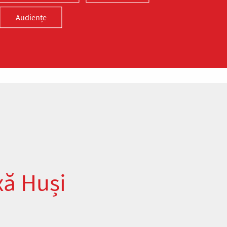
Audiențe
xă Huși