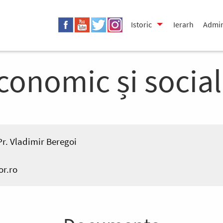
Istoric
Ierarh
Admin
conomic și social
Pr. Vladimir Beregoi
or.ro