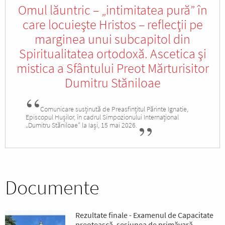
Omul lăuntric – „intimitatea pură” în
care locuieşte Hristos – reflecţii pe
marginea unui subcapitol din
Spiritualitatea ortodoxă. Ascetica şi
mistica a Sfântului Preot Mărturisitor
Dumitru Stăniloae
Comunicare susținută de Preasfințitul Părinte Ignatie,
Episcopul Hușilor, în cadrul Simpozionului Internațional
„Dumitru Stăniloae” la Iași, 15 mai 2026.
Documente
Rezultate finale - Examenul de Capacitate
preoțească, sesiunea de primăvară