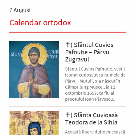
7 August
Calendar ortodox
✝) Sfântul Cuvios
Pafnutie – Pârvu
Zugravul
Sfântul Cuvios Pafnutie, vestit
iconar cunoscut cu numele de
Pârvu „Mutul”, s-a născut în
Câmpulung Muscel, la 12
octombrie 1657, ca fiu al
preotului Ioan Pârvescu...
✝) Sfânta Cuvioasă
Teodora de la Sihla
Această floare duhovnicească