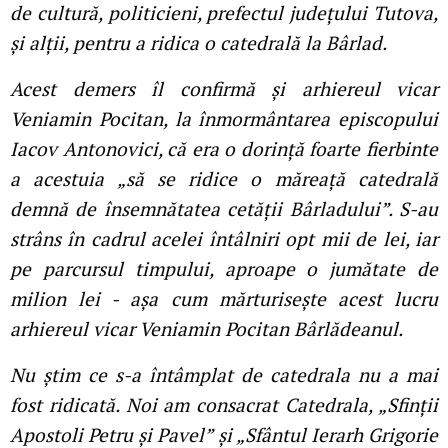
de cultură, politicieni, prefectul județului Tutova,
și alții, pentru a ridica o catedrală la Bârlad.
Acest demers îl confirmă și arhiereul vicar
Veniamin Pocitan, la înmormântarea episcopului
Iacov Antonovici, că era o dorință foarte fierbinte
a acestuia „să se ridice o măreață catedrală
demnă de însemnătatea cetății Bârladului”. S-au
strâns în cadrul acelei întâlniri opt mii de lei, iar
pe parcursul timpului, aproape o jumătate de
milion lei - așa cum mărturisește acest lucru
arhiereul vicar Veniamin Pocitan Bârlădeanul.
Nu știm ce s-a întâmplat de catedrala nu a mai
fost ridicată. Noi am consacrat Catedrala, „Sfinții
Apostoli Petru și Pavel” și „Sfântul Ierarh Grigorie