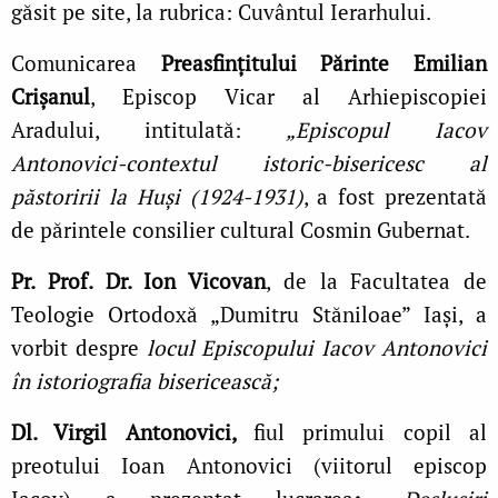
găsit pe site, la rubrica: Cuvântul Ierarhului.
Comunicarea
Preasfințitului Părinte Emilian
Crișanul
, Episcop Vicar al Arhiepiscopiei
Aradului, intitulată:
„Episcopul Iacov
Antonovici-contextul istoric-bisericesc al
păstoririi la Huși (1924-1931)
, a fost prezentată
de părintele consilier cultural Cosmin Gubernat.
Pr. Prof. Dr. Ion Vicovan
, de la Facultatea de
Teologie Ortodoxă „Dumitru Stăniloae” Iași, a
vorbit despre
locul Episcopului Iacov Antonovici
în istoriografia bisericească;
Dl. Virgil Antonovici,
fiul primului copil al
preotului Ioan Antonovici (viitorul episcop