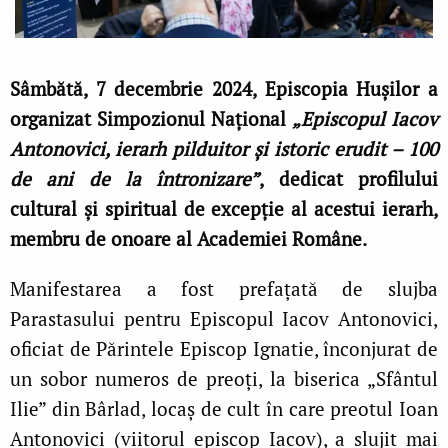
Sâmbătă, 7 decembrie 2024, Episcopia Hușilor a
organizat Simpozionul Național
„Episcopul Iacov
Antonovici, ierarh pilduitor și istoric erudit – 100
de ani de la întronizare”
, dedicat profilului
cultural și spiritual de excepție al acestui ierarh,
membru de onoare al Academiei Române.
Manifestarea a fost prefațată de slujba
Parastasului pentru Episcopul Iacov Antonovici,
oficiat de Părintele Episcop Ignatie, înconjurat de
un sobor numeros de preoți, la biserica „Sfântul
Ilie” din Bârlad, locaș de cult în care preotul Ioan
Antonovici (viitorul episcop Iacov), a slujit mai