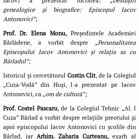
Iacov) a prezentat lucrarea
:
„Deslușiri
genealogice și biografice: Episcopul Iacov
Antonovici”
;
Prof. Dr. Elena Monu,
Președintele Academiei
Bârlădene, a vorbit despre
„Personalitatea
Episcopului Iacov Antonovici și relația sa cu
Bârladul”;
Istoricul și cercetătorul
Costin Clit
, de la Colegiul
„Cuza-Vodă” din Huși, l-a prezentat pe Iacov
Antonovici
,
ca
„om de cultură”;
Prof. Costel Pascaru
, de la
Colegiul Tehnic „Al. I
Cuza” Bârlad a vorbit despre relațiile preotului și
apoi episcopului Iacov Antonovici cu școlile din
Bârlad, iar
Arhim. Zaharia Curteanu,
exarh al