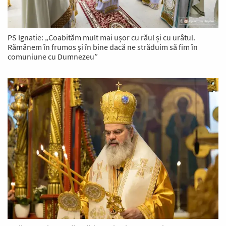
PS Ignatie: „Coabităm mult mai ușor cu răul și cu urâtul.
Rămânem în frumos și în bine dacă ne străduim să fim în
comuniune cu Dumnezeu”