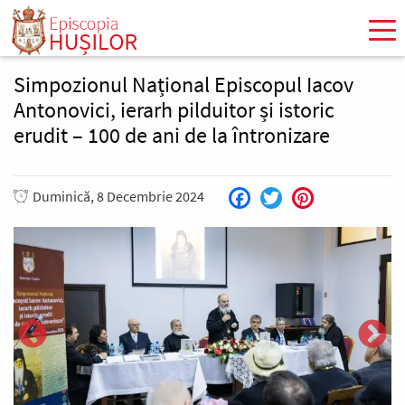
Mergi
la
conţinutul
principal
Simpozionul Național Episcopul Iacov
Antonovici, ierarh pilduitor și istoric
erudit – 100 de ani de la întronizare
Duminică, 8 Decembrie 2024
Facebook
Twitter
Pinterest