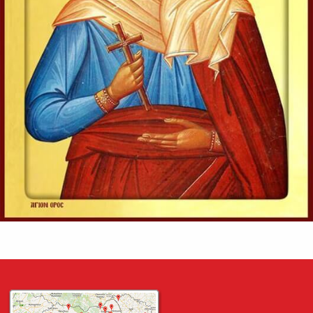
Evanghelia zilei
În vremea aceea s-au apropiat de Iisus saducheii, cei ce
zic că nu este înviere, și L-au întrebat, zicând:
Învățătorule, Moise a zis: «Dacă cineva moare neavând
copii, fratele...
Ev. Matei 22, 23-33
doxologia.ro
Preia articolele Doxologia în site-ul tău!