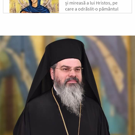
și mireasă a lui Hristos, pe
care a odrăslit-o pământul
binecuvântat al Moldovei, s-a
născut pe la jumătatea
secolului al XVII-lea, în satul...
După-prăznuirea
Schimbării la Față a
Domnului
Schimbarea la Față a
Mântuitorului Iisus Hristos
este unul din Praznicele
împărătești ale Bisericii
Ortodoxe, sărbătorită la 6
august.
Sfântul Antonie de la
Optina
Doamne, ajută-mi să văd