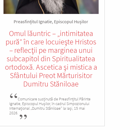
Preasfințitul Ignatie, Episcopul Hușilor
Omul lăuntric – „intimitatea
pură” în care locuieşte Hristos
– reflecţii pe marginea unui
subcapitol din Spiritualitatea
ortodoxă. Ascetica şi mistica a
Sfântului Preot Mărturisitor
Dumitru Stăniloae
Comunicare susținută de Preasfințitul Părinte
Ignatie, Episcopul Hușilor, în cadrul Simpozionului
Internațional „Dumitru Stăniloae” la Iași, 15 mai
2026.