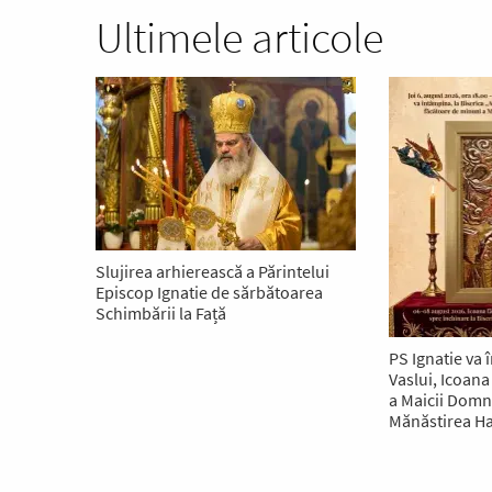
Ultimele articole
Slujirea arhierească a Părintelui
Episcop Ignatie de sărbătoarea
Schimbării la Față
PS Ignatie va î
Vaslui, Icoan
a Maicii Domnu
Mănăstirea 