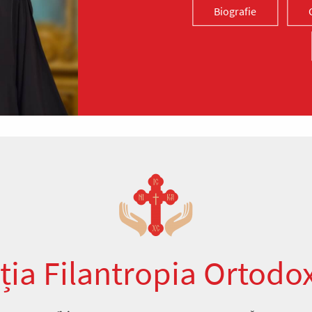
Biografie
ția Filantropia Ortodo