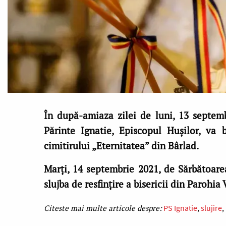
În după-amiaza zilei de luni, 13 septemb
Părinte Ignatie, Episcopul Hușilor, va 
cimitirului „Eternitatea” din Bârlad.
Marți, 14 septembrie 2021, de Sărbătoarea 
slujba de resfințire a bisericii din Parohia
PS Ignatie
slujire