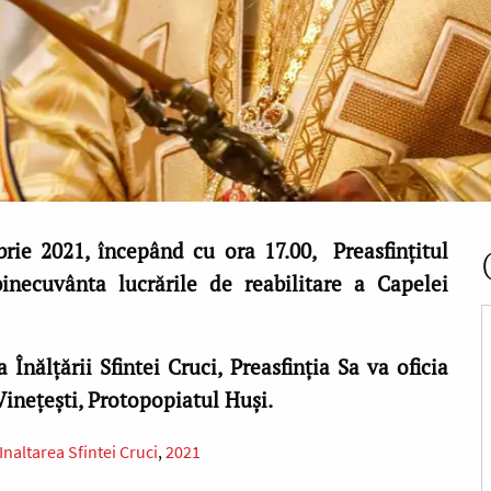
rie 2021, începând cu ora 17.00, Preasfințitul
binecuvânta lucrările de reabilitare a Capelei
Înălțării Sfintei Cruci, Preasfinția Sa va oficia
 Vinețești, Protopopiatul Huși.
Inaltarea Sfintei Cruci
2021