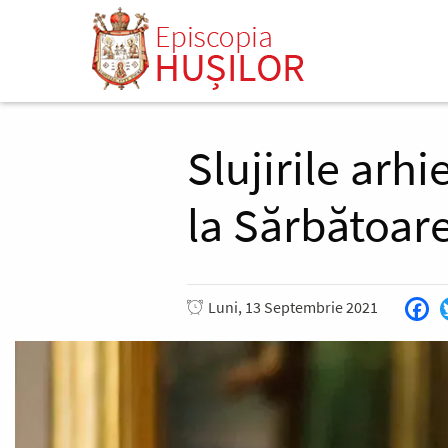
Mergi
la
conţinutul
principal
Slujirile arhi
la Sărbătoarea
Luni, 13 Septembrie 2021
Fa