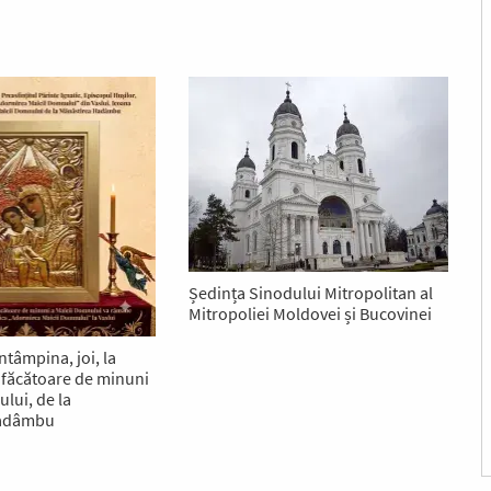
Ședința Sinodului Mitropolitan al
Mitropoliei Moldovei și Bucovinei
ntâmpina, joi, la
a făcătoare de minuni
lui, de la
Hadâmbu