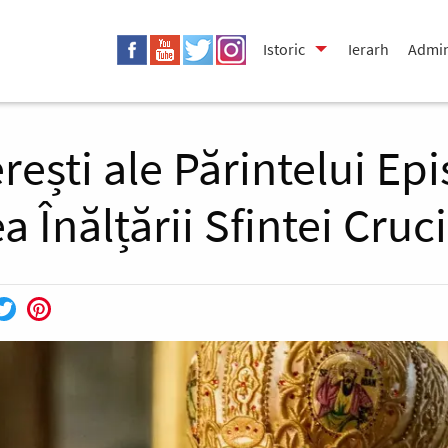
Istoric
Ierarh
Admin
erești ale Părintelui Ep
 Înălțării Sfintei Cruci
cebook
Twitter
Pinterest