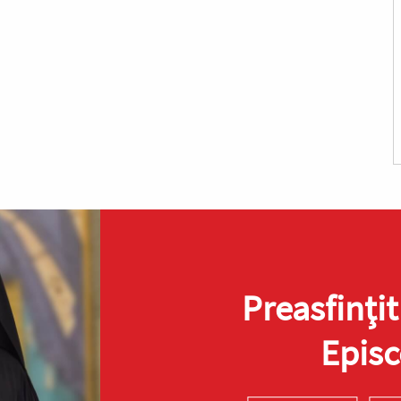
Preasfinţit
Episc