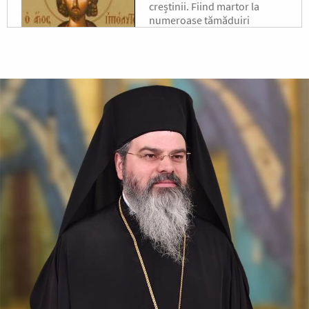
creștinii. Fiind martor la
numeroase tămăduiri
minunate făcute de Sfântul
Laurențiu,...
Sfântul Sfințit
Mucenic Xist,
Episcopul Romei
Sfântul Sfințit Mucenic Sixt
era din Atena, de neam
grecesc, și a fost mai întâi
filosof, apoi ucenic al lui
Hristos.
Apostolul zilei
Fraților, v-am scris vouă aceasta, ca nu cumva, la venirea
mea, să am întristare de la aceia care trebuie să mă