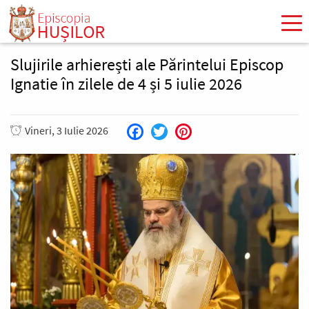
Mergi
la
conţinutul
principal
Slujirile arhierești ale Părintelui Episcop
Ignatie în zilele de 4 și 5 iulie 2026
Vineri, 3 Iulie 2026
Facebook
Twitter
Pinterest