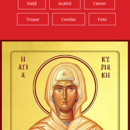
Viață
Acatist
Canon
Tropar
Condac
Foto