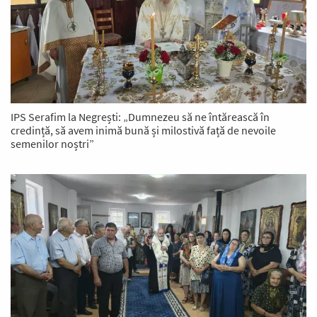
IPS Serafim la Negrești: „Dumnezeu să ne întărească în
credință, să avem inimă bună și milostivă față de nevoile
semenilor noștri”