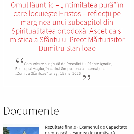
Omul lăuntric – „intimitatea pură” în
care locuieşte Hristos – reflecţii pe
marginea unui subcapitol din
Spiritualitatea ortodoxă. Ascetica şi
mistica a Sfântului Preot Mărturisitor
Dumitru Stăniloae
Comunicare susținută de Preasfințitul Părinte Ignatie,
Episcopul Hușilor, în cadrul Simpozionului Internațional
„Dumitru Stăniloae” la Iași, 15 mai 2026.
Documente
Rezultate finale - Examenul de Capacitate
preoțească, sesiunea de primăvară