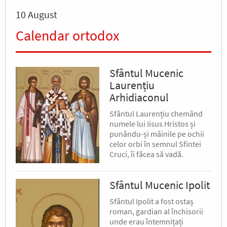
10 August
Calendar ortodox
Sfântul Mucenic
Laurențiu
Arhidiaconul
Sfântul Laurențiu chemând
numele lui Iisus Hristos și
punându-și mâinile pe ochii
celor orbi în semnul Sfintei
Cruci, îi făcea să vadă.
Sfântul Mucenic Ipolit
Sfântul Ipolit a fost ostaș
roman, gardian al închisorii
unde erau întemnițați