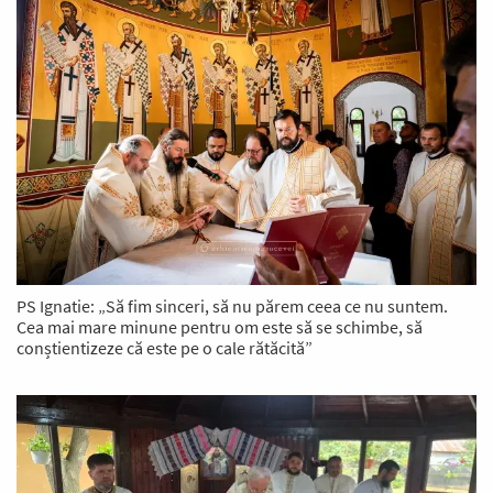
PS Ignatie: „Să fim sinceri, să nu părem ceea ce nu suntem.
Cea mai mare minune pentru om este să se schimbe, să
conștientizeze că este pe o cale rătăcită”