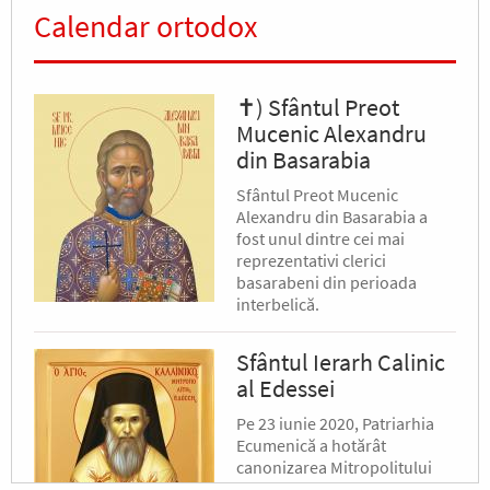
Calendar ortodox
✝) Sfântul Preot
Mucenic Alexandru
din Basarabia
Sfântul Preot Mucenic
Alexandru din Basarabia a
fost unul dintre cei mai
reprezentativi clerici
basarabeni din perioada
interbelică.
Sfântul Ierarh Calinic
al Edessei
Pe 23 iunie 2020, Patriarhia
Ecumenică a hotărât
canonizarea Mitropolitului
Calinic al Edessei, Pellei și