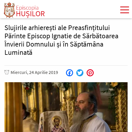
Mergi
la
conţinutul
principal
Slujirile arhierești ale Preasfințitului
Părinte Episcop Ignatie de Sărbătoarea
Învierii Domnului și în Săptămâna
Luminată
Miercuri, 24 Aprilie 2019
Facebook
Twitter
Pinterest