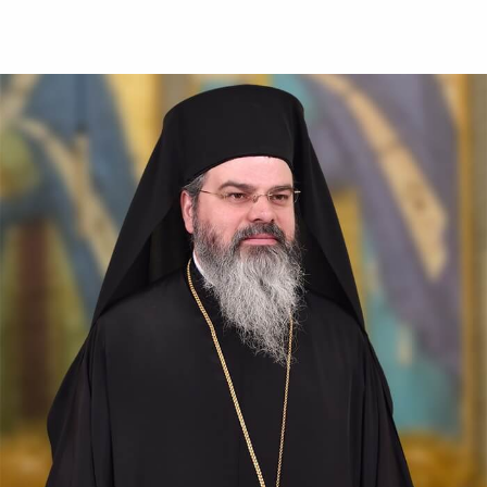
Almopiei (1919-1984) și
pomenirea lui în fiecare an la
data de...
Sfântul Ierarh Emilian
Mărturisitorul,
Episcopul Cizicului
Sfântul Ierarh Emilian,
mărturisitorul lui Hristos, a
trăit pe vremea împărăției lui
Leon Armeanul, luptătorul
împotriva icoanelor, și fiind el
episcop al Cizicului, de...
Sfântul Ierarh Miron,
Episcopul Cretei
Pentru o viață îmbunătățită ca
aceasta a fost pus preot al
sfintei biserici a lui Dumnezeu