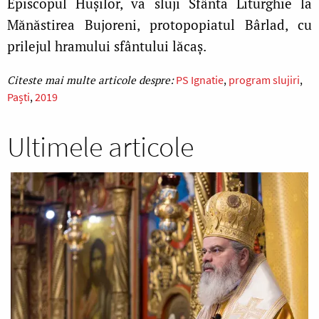
Episcopul Hușilor, va sluji Sfânta Liturghie la
Mănăstirea Bujoreni, protopopiatul Bârlad, cu
prilejul hramului sfântului lăcaș.
PS Ignatie
program slujiri
Paști
2019
Ultimele articole