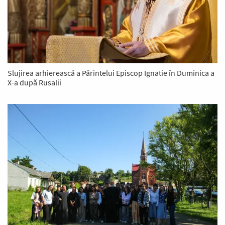
Slujirea arhierească a Părintelui Episcop Ignatie în Duminica a
X-a după Rusalii