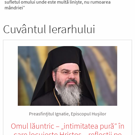
sufletul omului unde este multă liniște, nu rumoarea
mândriei”
Cuvântul Ierarhului
Preasfințitul Ignatie, Episcopul Hușilor
Omul lăuntric – „intimitatea pură” în
care locuieşte Hristos – reflecţii pe