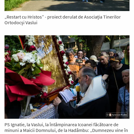
„Restart cu Hristos” - proiect derulat de Asociația Tinerilor
Ortodocși Vaslui
PS Ignatie, la Vaslui, la întâmpinarea Icoanei făcătoare de
minuni a Maicii Domnului, de la Hadâmbu: „Dumnezeu vine în