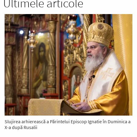
Ultimele articole
Slujirea arhierească a Părintelui Episcop Ignatie în Duminica a
X-a după Rusalii