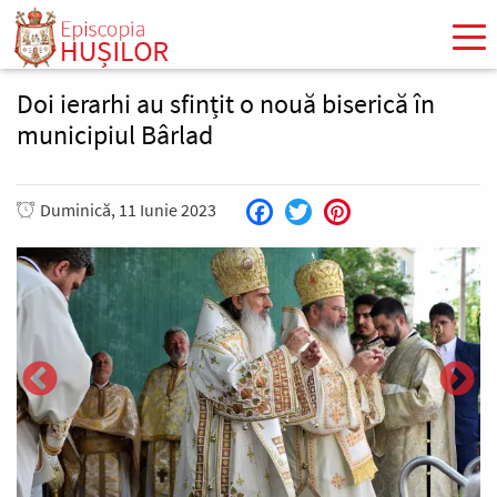
Mergi
la
conţinutul
principal
Doi ierarhi au sfințit o nouă biserică în
municipiul Bârlad
Duminică, 11 Iunie 2023
Facebook
Twitter
Pinterest