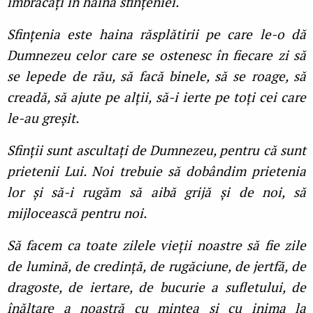
îmbrăcaţi în haina sfinţeniei.
Sfinţenia este haina răsplătirii pe care le-o dă
Dumnezeu celor care se ostenesc în fiecare zi să
se lepede de rău, să facă binele, să se roage, să
creadă, să ajute pe alţii, să-i ierte pe toţi cei care
le-au greșit.
Sfinţii sunt ascultaţi de Dumnezeu, pentru că sunt
prietenii Lui. Noi trebuie să dobândim prietenia
lor și să-i rugăm să aibă grijă și de noi, să
mijlocească pentru noi.
Să facem ca toate zilele vieţii noastre să fie zile
de lumină, de credinţă, de rugăciune, de jertfă, de
dragoste, de iertare, de bucurie a sufletului, de
înălţare a noastră cu mintea și cu inima la