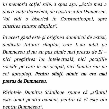
în memoria soţiei sale, a spus așa: „Soţia mea a
dus o viaţă deosebită, de cinstire a lui Dumnezeu.
Voi zidi o biserică în Constantinopol, spre
cinstirea tuturor sfinţilor”.
În acest gând este și originea duminicii de astăzi,
dedicată tuturor sfinţilor, care L-au iubit pe
Dumnezeu și nu au pus nimic mai presus de El –
nici pregătirea lor intelectuală, nici poziţiile
sociale pe care le-au ocupat, nici familia sau pe
cei apropiaţi.
Pentru sfinţi, nimic nu era mai
presus de Dumnezeu.
Părintele Dumitru Stăniloae spune că „sfântul
este omul pentru oameni, pentru că el este om
pentru Dumnezeu”.