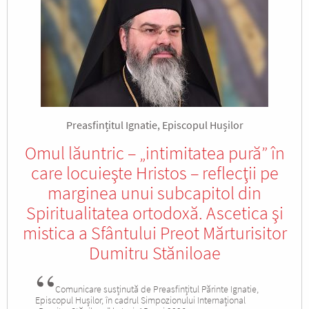
Preasfințitul Ignatie, Episcopul Hușilor
Omul lăuntric – „intimitatea pură” în
care locuieşte Hristos – reflecţii pe
marginea unui subcapitol din
Spiritualitatea ortodoxă. Ascetica şi
mistica a Sfântului Preot Mărturisitor
Dumitru Stăniloae
Comunicare susținută de Preasfințitul Părinte Ignatie,
Episcopul Hușilor, în cadrul Simpozionului Internațional