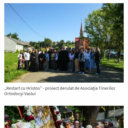
„Restart cu Hristos” - proiect derulat de Asociația Tinerilor
Ortodocși Vaslui