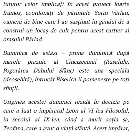
tuturor celor implicaţi în acest proiect foarte
frumos, coordonaţi de părintele Sorin Vârlan,
oameni de bine care l-au susţinut în gândul de a
construi un locaș de cult pentru acest cartier al
orașului Bârlad.
Duminica de astăzi – prima duminică după
marele praznic al Cincizecimii (Rusaliile,
Pogorârea Duhului Sfânt) este una specială
(deosebită), întrucât Biserica îi pomenește pe toţi
sfinţii.
Originea acestei duminici rezidă în decizia pe
care a luat-o împăratul Leon al VI-lea Filosoful,
în secolul al IX-lea, când a murit soţia sa,
Teofana, care a avut o viaţă sfântă. Acest împărat,