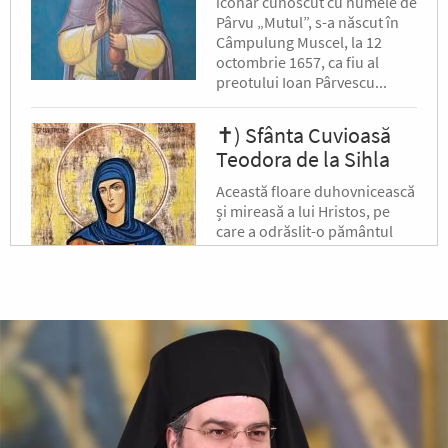
iconar cunoscut cu numele de
Pârvu „Mutul”, s-a născut în
Câmpulung Muscel, la 12
octombrie 1657, ca fiu al
preotului Ioan Pârvescu...
✝) Sfânta Cuvioasă
Teodora de la Sihla
Această floare duhovnicească
și mireasă a lui Hristos, pe
care a odrăslit-o pământul
binecuvântat al Moldovei, s-a
născut pe la jumătatea
secolului al XVII-lea, în satul...
După-prăznuirea
Schimbării la Față a
Domnului
Schimbarea la Față a