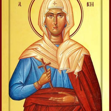
mantie roșie strălucitoare și un stihar...
Apostolul zilei
Fraților, lauda noastră aceasta este: mărturia conștiinței
noastre că am umblat în lume, și mai ales la voi, în
sfințenie și în curăție dumnezeiască, nu în înțelepciune...
Ap. II Corinteni 1, 12-20
Evanghelia zilei
În vremea aceea s-au apropiat de Iisus saducheii, cei ce
zic că nu este înviere, și L-au întrebat, zicând:
Învățătorule, Moise a zis: «Dacă cineva moare neavând
copii, fratele...
Ev. Matei 22, 23-33
doxologia.ro
Preia articolele Doxologia în site-ul tău!