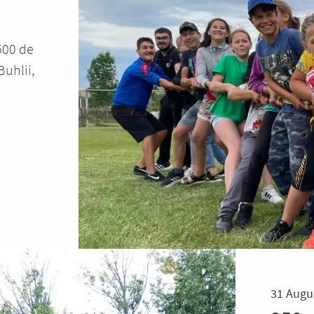
 500 de
Buhlii,
31 Augu