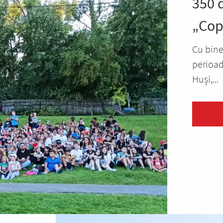
350 
„Copi
Cu bine
perioad
Huși,...