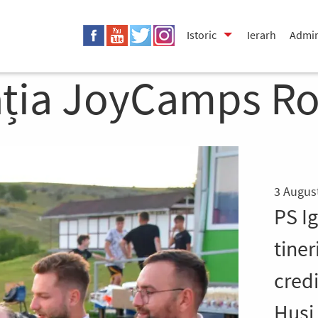
Istoric
Ierarh
Admin
ația JoyCamps R
3 Augus
PS Ig
tiner
credi
Huși