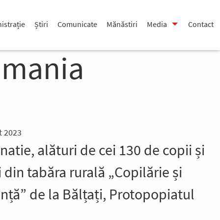
istrație
Știri
Comunicate
Mănăstiri
Media
Contact
omania
t 2023
natie, alături de cei 130 de copii și
i din tabăra rurală „Copilărie și
nță” de la Bălțați, Protopopiatul