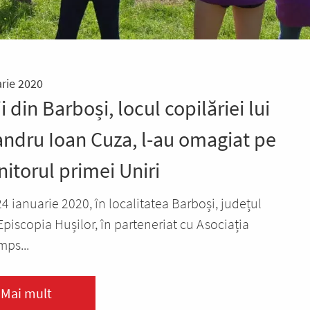
rie 2020
i din Barboși, locul copilăriei lui
andru Ioan Cuza, l-au omagiat pe
itorul primei Uniri
24 ianuarie 2020, în localitatea Barboși, județul
 Episcopia Hușilor, în parteneriat cu Asociația
ps...
Mai mult