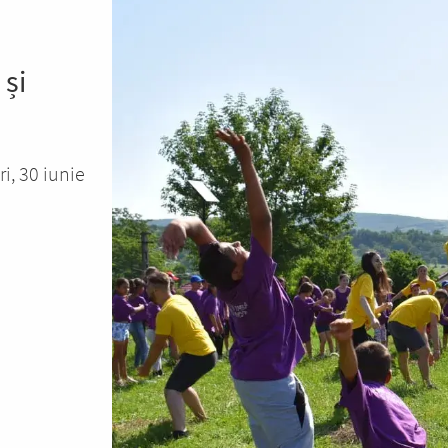
 și
ri, 30 iunie