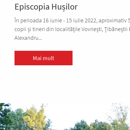
Episcopia Hușilor
În perioada 16 iunie - 15 iulie 2022, aproximativ
copii și tineri din localitățile Vovriești, Țibăneștii 
Alexandru...
Mai mult