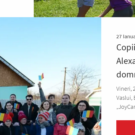
27 Ianua
Copii
Alex
domn
Vineri, 
Vaslui,
„JoyCam