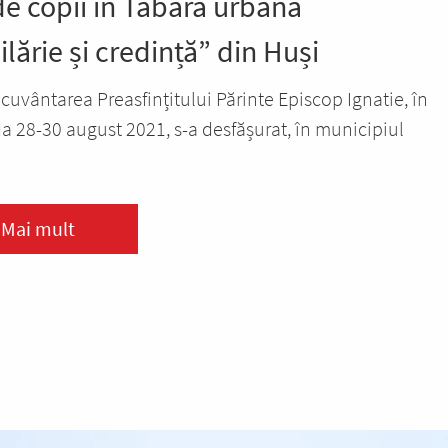
de copii în Tabăra urbană
lărie și credință” din Huși
cuvântarea Preasfințitului Părinte Episcop Ignatie, în
a 28-30 august 2021, s-a desfășurat, în municipiul
Mai mult