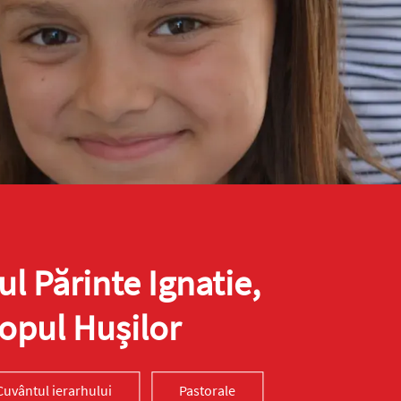
ul Părinte Ignatie,
opul Hușilor
Cuvântul ierarhului
Pastorale