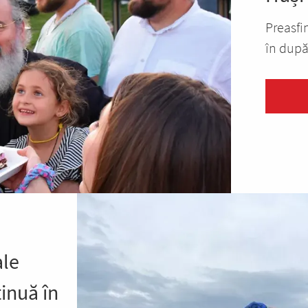
Preasfin
în după-
ale
tinuă în