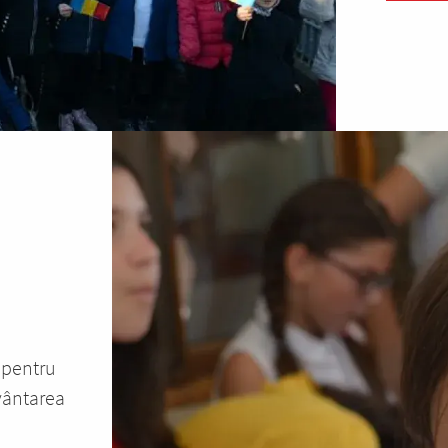
 pentru
uvântarea