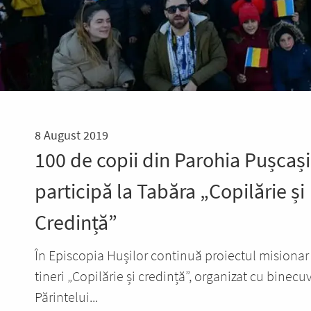
8 August 2019
100 de copii din Parohia Pușcași
participă la Tabăra „Copilărie și
Credință”
În Episcopia Hușilor continuă proiectul misionar
tineri „Copilărie și credință”, organizat cu binec
Părintelui...