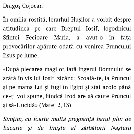
Dragoș Cojocar.
În omilia rostită, Ierarhul Hușilor a vorbit despre
atitudinea pe care Dreptul Iosif, logodnicul
Sfintei Fecioare Maria, a avut-o în fața
provocărilor apărute odată cu venirea Pruncului
Iisus pe lume:
«După plecarea magilor, iată îngerul Domnului se
arătă în vis lui Iosif, zicând: Scoală-te, ia Pruncul
și pe mama Lui și fugi în Egipt și stai acolo până
ce-ți voi spune, fiindcă Irod are să caute Pruncul
și să-L ucidă» (Matei 2, 13)
Simțim, cu foarte multă pregnanță harul plin de
bucurie și de liniște al sărbătorii Nașterii