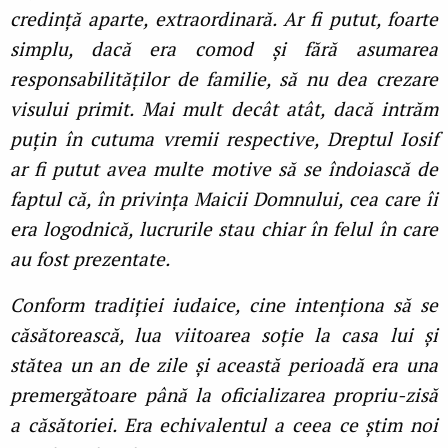
credință aparte, extraordinară. Ar fi putut, foarte
simplu, dacă era comod și fără asumarea
responsabilităților de familie, să nu dea crezare
visului primit. Mai mult decât atât, dacă intrăm
puțin în cutuma vremii respective, Dreptul Iosif
ar fi putut avea multe motive să se îndoiască de
faptul că, în privința Maicii Domnului, cea care îi
era logodnică, lucrurile stau chiar în felul în care
au fost prezentate.
Conform tradiției iudaice, cine intenționa să se
căsătorească, lua viitoarea soție la casa lui și
stătea un an de zile și această perioadă era una
premergătoare până la oficializarea propriu-zisă
a căsătoriei. Era echivalentul a ceea ce știm noi