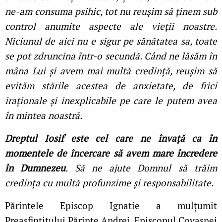
ne-am consuma psihic, tot nu reușim să ținem sub
control anumite aspecte ale vieții noastre.
Niciunul de aici nu e sigur pe sănătatea sa, toate
se pot zdruncina într-o secundă. Când ne lăsăm în
mâna Lui și avem mai multă credință, reușim să
evităm stările acestea de anxietate, de frici
iraționale și inexplicabile pe care le putem avea
în mintea noastră.
Dreptul Iosif este cel care ne învață ca în
momentele de încercare să avem mare încredere
în Dumnezeu
. Să ne ajute Domnul să trăim
credința cu multă profunzime și responsabilitate.
Părintele Episcop Ignatie a mulțumit
Preasfințitului Părinte Andrei, Episcopul Covasnei