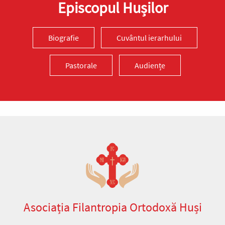
Episcopul Hușilor
Biografie
Cuvântul ierarhului
Pastorale
Audiențe
Asociația Filantropia Ortodoxă Huși