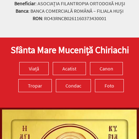
Beneficiar
: ASOCIAȚIA FILANTROPIA ORTODOXĂ HUȘI
Banca
: BANCA COMERCIALĂ ROMÂNĂ – FILIALA HUȘI
RON
: RO43RNCB0261160373430001
Sfânta Mare Muceniță Chiriachi
Viață
Acatist
Canon
Tropar
Condac
Foto