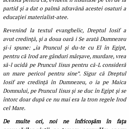
partid și a dat o palmă zdravănă acestei osaturi a
educației materialist-atee.
Revenind la textul evanghelic, Dreptul Iosif a
avut credință, și a doua oară i Se arată Dumnezeu
și-i spune: „ia Pruncul și du-te cu El în Egipt,
pentru că Irod are gânduri mârșave, murdare, vrea
să-l ucidă pe Pruncul Iisus pentru că-L consideră
un mare pericol pentru sine”. Sigur că Dreptul
Iosif are credință în Dumnezeu, o ia pe Maica
Domnului, pe Pruncul Iisus și se duc în Egipt și se
întorc doar după ce nu mai era la tron regele Irod
cel Mare.
De multe ori, noi ne înfricoșăm în fața