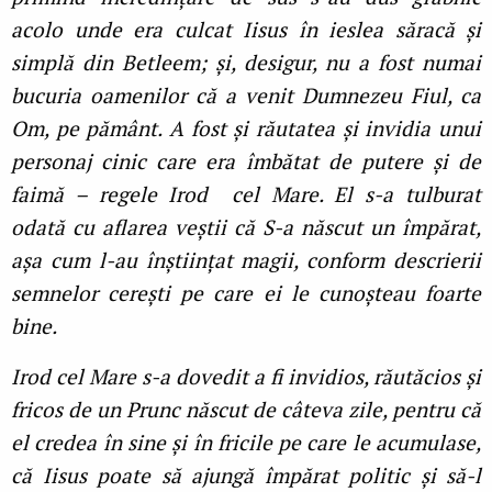
acolo unde era culcat Iisus în ieslea săracă și
simplă din Betleem; și, desigur, nu a fost numai
bucuria oamenilor că a venit Dumnezeu Fiul, ca
Om, pe pământ. A fost și răutatea și invidia unui
personaj cinic care era îmbătat de putere și de
faimă – regele Irod cel Mare. El s-a tulburat
odată cu aflarea veștii că S-a născut un împărat,
așa cum l-au înștiințat magii, conform descrierii
semnelor cerești pe care ei le cunoșteau foarte
bine.
Irod cel Mare s-a dovedit a fi invidios, răutăcios și
fricos de un Prunc născut de câteva zile, pentru că
el credea în sine și în fricile pe care le acumulase,
că Iisus poate să ajungă împărat politic și să-l