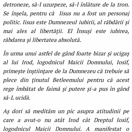
detroneze, să-l uzurpeze, să-l înlăture de la tron.
Se înșela, pentru că Iisus nu a fost un personaj
politic. Iisus este Dumnezeul iubirii, al răbdării și
mai ales al libertății. El Însuși este iubirea,
răbdarea și libertatea absolută.
În urma unui astfel de gând foarte bizar și ucigaș
al lui Irod, logodnicul Maicii Domnului, Iosif,
primește înștiințare de la Dumnezeu că trebuie să
plece din ținutul Betleemului pentru că acest
rege îmbătat de faimă și putere și-a pus în gând
să-L ucidă.
Aș dori să medităm un pic asupra atitudinii pe
care a avut-o nu atât Irod cât Dreptul Iosif,
logodnicul Maicii Domnului. A manifestat o