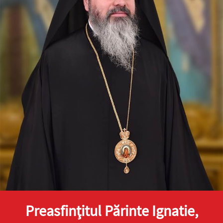
doxologia.ro
Preia articolele Doxologia în site-ul tău!
Preasfinţitul Părinte Ignatie,