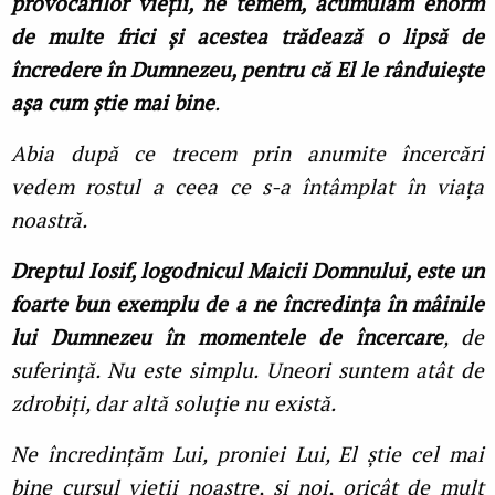
provocărilor vieții, ne temem, acumulăm enorm
de multe frici și acestea trădează o lipsă de
încredere în Dumnezeu, pentru că El le rânduiește
așa cum știe mai bine
.
Abia după ce trecem prin anumite încercări
vedem rostul a ceea ce s-a întâmplat în viața
noastră.
Dreptul Iosif, logodnicul Maicii Domnului, este un
foarte bun exemplu de a ne încredința în mâinile
lui Dumnezeu în momentele de încercare
, de
suferință. Nu este simplu. Uneori suntem atât de
zdrobiți, dar altă soluție nu există.
Ne încredințăm Lui, proniei Lui, El știe cel mai
bine cursul vieții noastre, și noi, oricât de mult