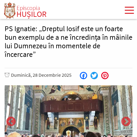
Mergi
la
conţinutul
principal
PS Ignatie: „Dreptul Iosif este un foarte
bun exemplu de a ne încredința în mâinile
lui Dumnezeu în momentele de
încercare”
Duminică, 28 Decembrie 2025
Facebook
Twitter
Pinterest