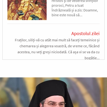
Hristos și de vederea sfinților
proroci, Petru a luat
îndrăzneală și a zis: Doamne,
bine este nouă să...
Apostolul zilei
Fraților, siliți-vă cu atât mai mult să faceți temeinice și
chemarea și alegerea voastră, de vreme ce, făcând
acestea, nu veți greși niciodată. Că așa vi se va da cu
bogăție...
Ap. II Petru 1, 10-19
Evanghelia zilei
În vremea aceea a luat Iisus cu Sine pe Petru și pe Iacov și
pe Ioan, fratele lui, și i-a dus într-un munte înalt, de o
parte. Și S-a schimbat la față înaintea lor...
Ev. Matei 17, 1-9