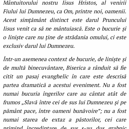
Mântuitorului nostru Iisus Hristos, al venirii
Fiului lui Dumnezeu, ca Om, printre noi, oamenii.
Acest simțământ distinct este darul Pruncului
Iisus venit ca să ne mântuiască. Este o bucurie și
o liniște care nu ține de strădania omului, ci este
exclusiv darul lui Dumnezeu.
Într-un asemenea context de bucurie, de liniște și
de multă binecuvântare, Biserica a rânduit să fie
citit un pasaj evanghelic în care este descrisă
partea dramatică a acestui eveniment. Nu a fost
numai bucuria îngerilor care au cântat atât de
frumos „Slavă între cei de sus lui Dumnezeu și pe
pământ pace, între oameni bunăvoire”; nu a fost
numai starea de extaz a păstorilor, cei care
primind încredințare de sus s-au dus grabnic