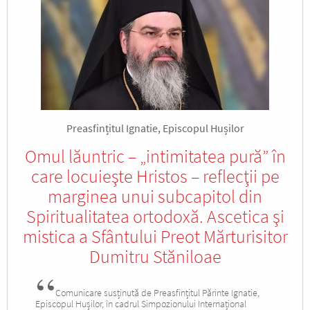
Preasfințitul Ignatie, Episcopul Hușilor
Omul lăuntric – „intimitatea pură” în
care locuieşte Hristos – reflecţii pe
marginea unui subcapitol din
Spiritualitatea ortodoxă. Ascetica şi
mistica a Sfântului Preot Mărturisitor
Dumitru Stăniloae
Comunicare susținută de Preasfințitul Părinte Ignatie,
Episcopul Hușilor, în cadrul Simpozionului Internațional