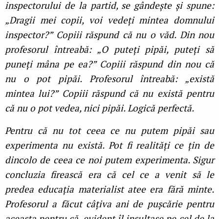
inspectorului de la partid, se gândește și spune:
„Dragii mei copii, voi vedeți mintea domnului
inspector?” Copiii răspund că nu o văd. Din nou
profesorul întreabă: „O puteți pipăi, puteți să
puneți mâna pe ea?” Copiii răspund din nou că
nu o pot pipăi. Profesorul întreabă: „există
mintea lui?” Copiii răspund că nu există pentru
că nu o pot vedea, nici pipăi. Logică perfectă.
Pentru că nu tot ceea ce nu putem pipăi sau
experimenta nu există. Pot fi realități ce țin de
dincolo de ceea ce noi putem experimenta. Sigur
concluzia firească era că cel ce a venit să le
predea educația materialist atee era fără minte.
Profesorul a făcut câțiva ani de pușcărie pentru
aceasta pentru că, evident îl insultase pe cel de la