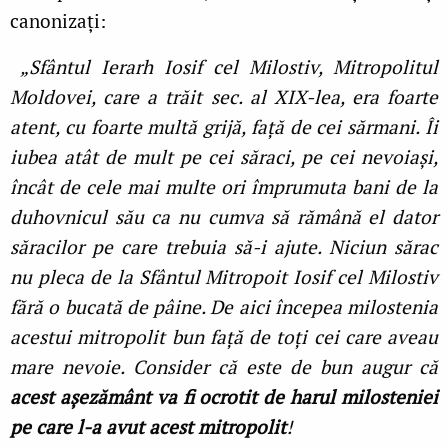
canonizați:
„Sfântul Ierarh Iosif cel Milostiv, Mitropolitul
Moldovei, care a trăit sec. al XIX-lea, era foarte
atent, cu foarte multă grijă, față de cei sărmani. Îi
iubea atât de mult pe cei săraci, pe cei nevoiași,
încât de cele mai multe ori împrumuta bani de la
duhovnicul său ca nu cumva să rămână el dator
săracilor pe care trebuia să-i ajute. Niciun sărac
nu pleca de la Sfântul Mitropoit Iosif cel Milostiv
fără o bucată de pâine. De aici începea milostenia
acestui mitropolit bun față de toți cei care aveau
mare nevoie. Consider că este de bun augur că
acest așezământ va fi ocrotit de harul milosteniei
pe care l-a avut acest mitropolit
!