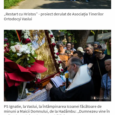
„Restart cu Hristos” - proiect derulat de Asociația Tinerilor
Ortodocși Vaslui
PS Ignatie, la Vaslui, la întâmpinarea Icoanei făcătoare de
minuni a Maicii Domnului, de la Hadâmbu: „Dumnezeu vine în