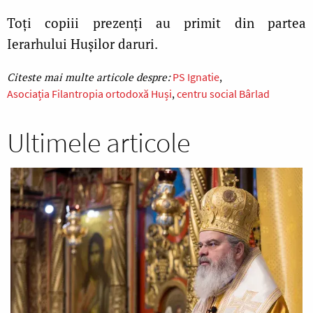
Toți copiii prezenți au primit din partea
Ierarhului Hușilor daruri.
PS Ignatie
Asociația Filantropia ortodoxă Huși
centru social Bârlad
Ultimele articole