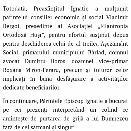
Totodată, Preasfinţitul Ignatie a mulţumit
părintelui consilier economic şi social Vladimir
Bergoi, președinte al Asociației „Filantropia
Ortodoxă Huși”, pentru efortul susţinut depus
pentru deschiderea celui de-al treilea Aşezământ
Social, primarului municipiului Bârlad, domnul
avocat Dumitru Boroș, doamnei vice-primar
Roxana Miron-Feraru, precum și tuturor celor
implicați în buna desfășurare a activităților
dedicate beneficiarilor.
În continuare, Părintele Episcop Ignatie a bucurat
pe cei prezenți interpretând un colind ce
amintește de purtarea de grijă a lui Dumnezeu
față de cei sărmani și singuri.