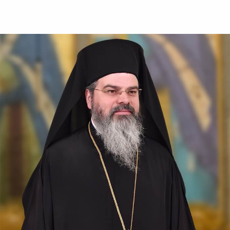
Almopiei (1919-1984) și
pomenirea lui în fiecare an la
data de...
Sfântul Ierarh Emilian
Mărturisitorul,
Episcopul Cizicului
Sfântul Ierarh Emilian,
mărturisitorul lui Hristos, a
trăit pe vremea împărăției lui
Leon Armeanul, luptătorul
împotriva icoanelor, și fiind el
episcop al Cizicului, de...
Sfântul Ierarh Miron,
Episcopul Cretei
Pentru o viață îmbunătățită ca
aceasta a fost pus preot al
sfintei biserici a lui Dumnezeu