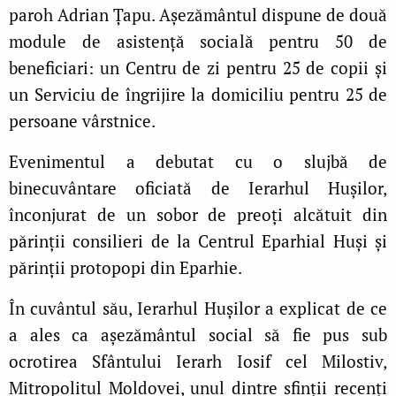
paroh Adrian Ţapu. Aşezământul dispune de două
module de asistență socială pentru 50 de
beneficiari: un Centru de zi pentru 25 de copii și
un Serviciu de îngrijire la domiciliu pentru 25 de
persoane vârstnice.
Evenimentul a debutat cu o slujbă de
binecuvântare oficiată de Ierarhul Huşilor,
înconjurat de un sobor de preoţi alcătuit din
părinţii consilieri de la Centrul Eparhial Huşi şi
părinţii protopopi din Eparhie.
În cuvântul său, Ierarhul Hușilor a explicat de ce
a ales ca așezământul social să fie pus sub
ocrotirea Sfântului Ierarh Iosif cel Milostiv,
Mitropolitul Moldovei,
unul dintre sfinții recenți