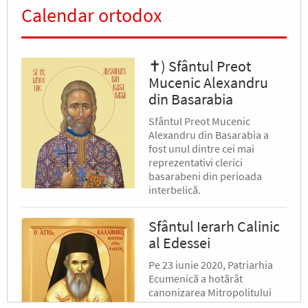
Calendar ortodox
✝) Sfântul Preot
Mucenic Alexandru
din Basarabia
Sfântul Preot Mucenic
Alexandru din Basarabia a
fost unul dintre cei mai
reprezentativi clerici
basarabeni din perioada
interbelică.
Sfântul Ierarh Calinic
al Edessei
Pe 23 iunie 2020, Patriarhia
Ecumenică a hotărât
canonizarea Mitropolitului
Calinic al Edessei, Pellei și