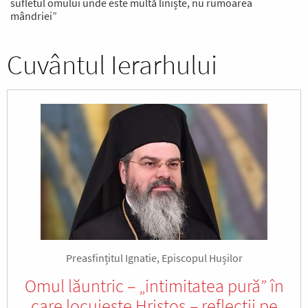
sufletul omului unde este multă liniște, nu rumoarea
mândriei”
Cuvântul Ierarhului
Preasfințitul Ignatie, Episcopul Hușilor
Omul lăuntric – „intimitatea pură” în
care locuieşte Hristos – reflecţii pe