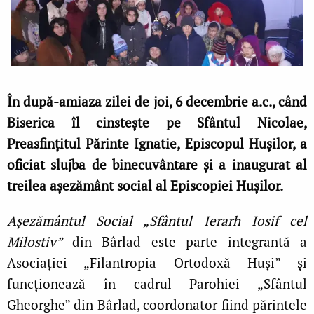
În după-amiaza zilei de joi, 6 decembrie a.c., când
Biserica îl cinstește pe Sfântul Nicolae,
Preasfințitul Părinte Ignatie, Episcopul Hușilor, a
oficiat slujba de binecuvântare și a inaugurat al
treilea așezământ social al Episcopiei Hușilor.
Așezământul Social „Sfântul Ierarh Iosif cel
Milostiv”
din Bârlad este parte integrantă a
Asociației „Filantropia Ortodoxă Huși” și
funcţionează în cadrul Parohiei „Sfântul
Gheorghe” din Bârlad, coordonator fiind părintele