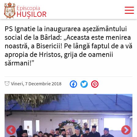
Mergi
la
conţinutul
principal
PS Ignatie la inaugurarea așezământului
social de la Bârlad: „Aceasta este menirea
noastră, a Bisericii! Pe lângă faptul de a vă
apropia de Hristos, grija de oamenii
sărmani!”
Vineri, 7 Decembrie 2018
Facebook
Twitter
Pinterest