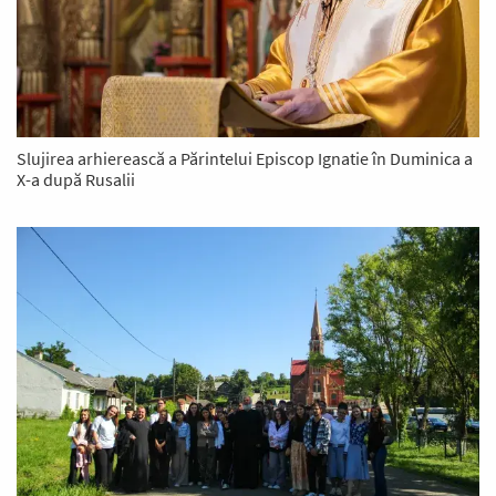
Slujirea arhierească a Părintelui Episcop Ignatie în Duminica a
X-a după Rusalii