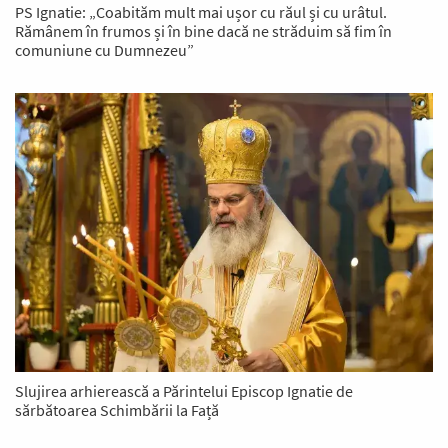
PS Ignatie: „Coabităm mult mai ușor cu răul și cu urâtul.
Rămânem în frumos și în bine dacă ne străduim să fim în
comuniune cu Dumnezeu”
Slujirea arhierească a Părintelui Episcop Ignatie de
sărbătoarea Schimbării la Față