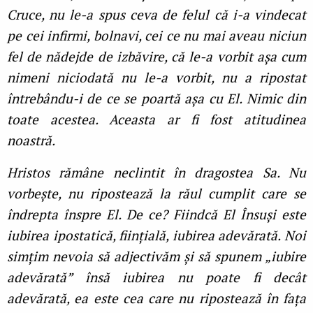
Cruce, nu le-a spus ceva de felul că i-a vindecat
pe cei infirmi, bolnavi, cei ce nu mai aveau niciun
fel de nădejde de izbăvire, că le-a vorbit așa cum
nimeni niciodată nu le-a vorbit, nu a ripostat
întrebându-i de ce se poartă așa cu El. Nimic din
toate acestea. Aceasta ar fi fost atitudinea
noastră.
Hristos rămâne neclintit în dragostea Sa. Nu
vorbește, nu ripostează la răul cumplit care se
îndrepta înspre El. De ce? Fiindcă El Însuși este
iubirea ipostatică, ființială, iubirea adevărată. Noi
simțim nevoia să adjectivăm și să spunem „iubire
adevărată” însă iubirea nu poate fi decât
adevărată, ea este cea care nu ripostează în fața