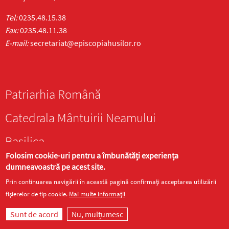
Tel:
0235.48.15.38
Fax:
0235.48.11.38
E-mail:
secretariat@episcopiahusilor.ro
Patriarhia Română
Catedrala Mântuirii Neamului
Basilica
Folosim cookie-uri pentru a îmbunătăți experiența
Trinitas TV
dumneavoastră pe acest site.
Prin continuarea navigării în această pagină confirmați acceptarea utilizării
Radio Trinitas
fișierelor de tip cookie.
Mai multe informații
Ziarul Lumina
Sunt de acord
Nu, mulțumesc