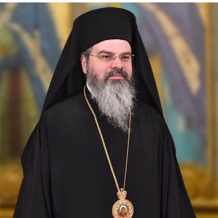
După-prăznuirea
Schimbării la Față a
Domnului
Schimbarea la Față a
Mântuitorului Iisus Hristos
este unul din Praznicele
împărătești ale Bisericii
Ortodoxe, sărbătorită la 6
august.
Sfântul Antonie de la
Optina
Doamne, ajută-mi să văd
păcatele mele; Doamne, dă-
mi răbdare, mărinimie şi
blândeţe!