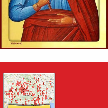
Învățătorule, Moise a zis: «Dacă cineva moare neavând
copii, fratele...
Ev. Matei 22, 23-33
doxologia.ro
Preia articolele Doxologia în site-ul tău!