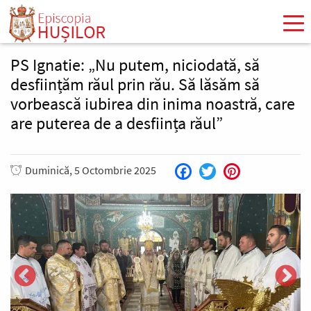
Mergi
la
conţinutul
principal
PS Ignatie: „Nu putem, niciodată, să
desființăm răul prin rău. Să lăsăm să
vorbească iubirea din inima noastră, care
are puterea de a desființa răul”
Duminică, 5 Octombrie 2025
Facebook
Twitter
Pinterest