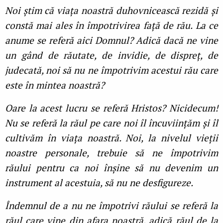
Noi știm că viața noastră duhovnicească rezidă și
constă mai ales în împotrivirea față de rău. La ce
anume se referă aici Domnul? Adică dacă ne vine
un gând de răutate, de invidie, de dispreț, de
judecată, noi să nu ne împotrivim acestui rău care
este în mintea noastră?
Oare la acest lucru se referă Hristos? Nicidecum!
Nu se referă la răul pe care noi îl încuviințăm și îl
cultivăm în viața noastră. Noi, la nivelul vieții
noastre personale, trebuie să ne împotrivim
răului pentru ca noi înșine să nu devenim un
instrument al acestuia, să nu ne desfigureze.
Îndemnul de a nu ne împotrivi răului se referă la
răul care vine din afara noastră, adică răul de la