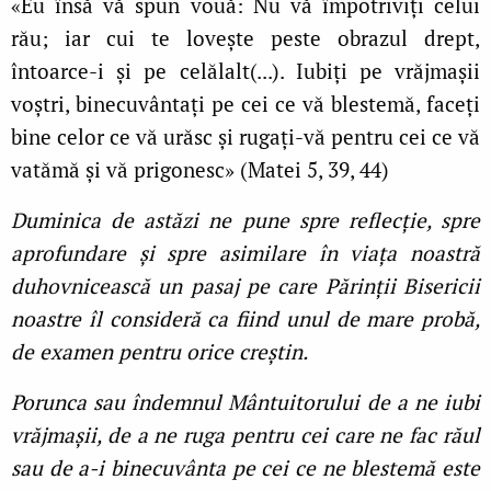
«Eu însă vă spun vouă: Nu vă împotriviți celui
rău; iar cui te lovește peste obrazul drept,
întoarce-i și pe celălalt(...). Iubiți pe vrăjmașii
voștri, binecuvântați pe cei ce vă blestemă, faceți
bine celor ce vă urăsc și rugați-vă pentru cei ce vă
vatămă și vă prigonesc» (Matei 5, 39, 44)
Duminica de astăzi ne pune spre reflecție, spre
aprofundare și spre asimilare în viața noastră
duhovnicească un pasaj pe care Părinții Bisericii
noastre îl consideră ca fiind unul de mare probă,
de examen pentru orice creștin.
Porunca sau îndemnul Mântuitorului de a ne iubi
vrăjmașii, de a ne ruga pentru cei care ne fac răul
sau de a-i binecuvânta pe cei ce ne blestemă este