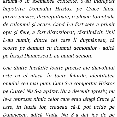
asuma-o în asemenea contexte. S-au îndreptat
împotriva Domnului Hristos, pe Cruce fiind,
priviri piezișe, disprețuitoare, o ploaie torențială
de calomnii și acuze. Când I-a fost sete a primit
oțet și fiere, a fost distorsionat, răstălmăcit. Unii
L-au numit, dintre cei care Îl dușmăneau, că
scoate pe demoni cu domnul demonilor - adică
pe Însuși Dumnezeu L-au numit demon.
Una dintre lucrările foarte precise ale diavolului
este că el atacă, în toate felurile, identitatea
omului cea mai pură. Cum S-a comportat Hristos
pe Cruce? Nu S-a apărat. Nu a devenit agresiv, nu
le-a reproșat nimic celor care erau lângă Cruce și
care, în iluzia lor, credeau că-L pot ucide pe
Dumnezeu, adică Viața. Nu S-a dat jos de pe