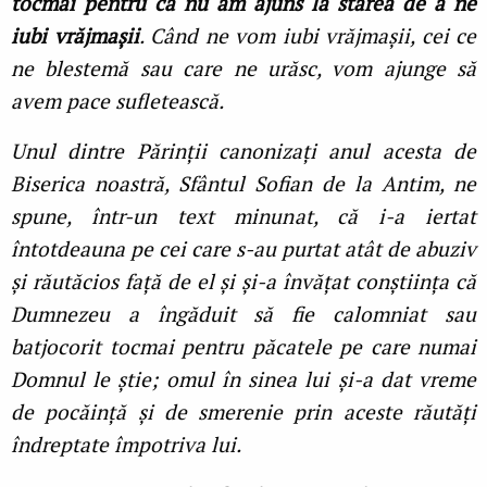
tocmai pentru că nu am ajuns la starea de a ne
iubi vrăjmașii
. Când ne vom iubi vrăjmașii, cei ce
ne blestemă sau care ne urăsc, vom ajunge să
avem pace sufletească.
Unul dintre Părinții canonizați anul acesta de
Biserica noastră, Sfântul Sofian de la Antim, ne
spune, într-un text minunat, că i-a iertat
întotdeauna pe cei care s-au purtat atât de abuziv
și răutăcios față de el și și-a învățat conștiința că
Dumnezeu a îngăduit să fie calomniat sau
batjocorit tocmai pentru păcatele pe care numai
Domnul le știe; omul în sinea lui și-a dat vreme
de pocăință și de smerenie prin aceste răutăți
îndreptate împotriva lui.