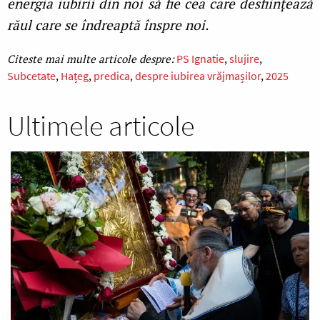
energia iubirii din noi să fie cea care desființează
răul care se îndreaptă înspre noi.
PS Ignatie
slujire
Subcetate
Hațeg
predica
despre iubirea vrăjmașilor
2025
Ultimele articole