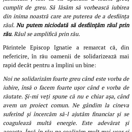
cumplit de greu. Să lăsăm să vorbească iubirea
din inima noastră care are puterea de a desființa
răul.
Nu putem niciodată să desființăm răul prin
rău
. Răul se amplifică prin rău.
Părintele Episcop Ignatie a remarcat că, din
nefericire, în rău oamenii de solidarizează mai
rapid decât pentru a împlini un bine:
Noi ne solidarizăm foarte greu când este vorba de
iubire, însă o facem foarte ușor când e vorba de
răutate. Și-mi veți spune că nu e chiar așa, când
avem un proiect comun. Ne gândim la cineva
suferind și încercăm să-l ajutăm financiar și se
coagulează multă energie. Este adevărat și
aceasta. Însă în rău ne coalizăm mult mai ușor și