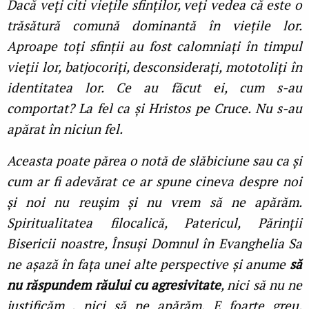
Dacă veți citi viețile sfinților, veți vedea că este o
trăsătură comună dominantă în viețile lor.
Aproape toți sfinții au fost calomniați în timpul
vieții lor, batjocoriți, desconsiderați, mototoliți în
identitatea lor. Ce au făcut ei, cum s-au
comportat? La fel ca și Hristos pe Cruce. Nu s-au
apărat în niciun fel.
Aceasta poate părea o notă de slăbiciune sau ca și
cum ar fi adevărat ce ar spune cineva despre noi
și noi nu reușim și nu vrem să ne apărăm.
Spiritualitatea filocalică, Patericul, Părinții
Bisericii noastre, Însuși Domnul în Evanghelia Sa
ne așază în fața unei alte perspective și anume
să
nu răspundem răului cu agresivitate
, nici să nu ne
justificăm , nici să ne apărăm. E foarte greu,