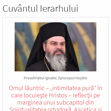
Cuvântul Ierarhului
Preasfințitul Ignatie, Episcopul Hușilor
Omul lăuntric – „intimitatea pură” în
care locuieşte Hristos – reflecţii pe
marginea unui subcapitol din
Spiritualitatea ortodoxă. Ascetica şi