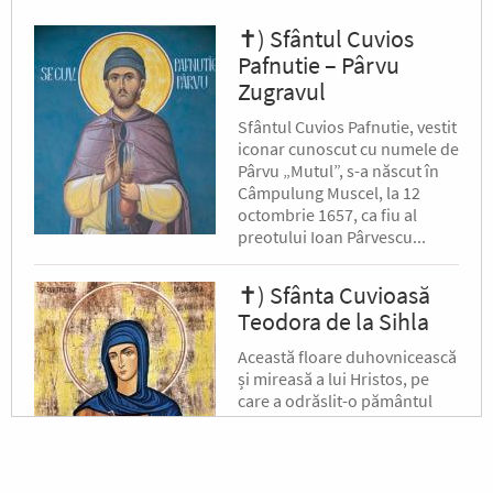
✝) Sfântul Cuvios
Pafnutie – Pârvu
Zugravul
Sfântul Cuvios Pafnutie, vestit
iconar cunoscut cu numele de
Pârvu „Mutul”, s-a născut în
Câmpulung Muscel, la 12
octombrie 1657, ca fiu al
preotului Ioan Pârvescu...
✝) Sfânta Cuvioasă
Teodora de la Sihla
Această floare duhovnicească
și mireasă a lui Hristos, pe
care a odrăslit-o pământul
binecuvântat al Moldovei, s-a
născut pe la jumătatea
secolului al XVII-lea, în satul...