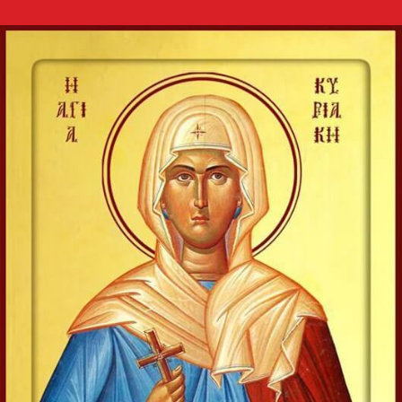
Valaam
Icoana o înfățișează pe
Fecioara Maria în mărime
naturală, cu privirea
coborâtă, stând în picioare pe
un nor, îmbrăcată într-o
mantie roșie strălucitoare și un stihar...
Apostolul zilei
Fraților, lauda noastră aceasta este: mărturia conștiinței
noastre că am umblat în lume, și mai ales la voi, în
sfințenie și în curăție dumnezeiască, nu în înțelepciune...
Ap. II Corinteni 1, 12-20
Evanghelia zilei
În vremea aceea s-au apropiat de Iisus saducheii, cei ce
zic că nu este înviere, și L-au întrebat, zicând: