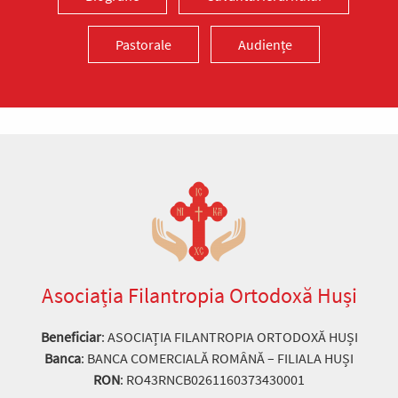
căci adesea cade în...
Ev. Matei 17, 14-23
Pastorale
Audiențe
doxologia.ro
Preia articolele Doxologia în site-ul tău!
Asociația Filantropia Ortodoxă Huși
Beneficiar
: ASOCIAȚIA FILANTROPIA ORTODOXĂ HUȘI
Banca
: BANCA COMERCIALĂ ROMÂNĂ – FILIALA HUȘI
RON
: RO43RNCB0261160373430001