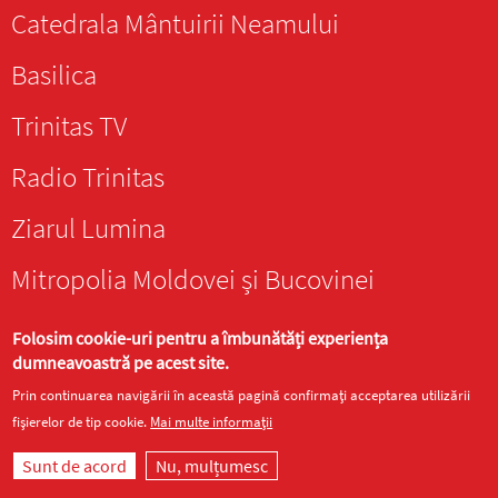
Catedrala Mântuirii Neamului
Basilica
Trinitas TV
Radio Trinitas
Ziarul Lumina
Mitropolia Moldovei și Bucovinei
Doxologia
Folosim cookie-uri pentru a îmbunătăți experiența
dumneavoastră pe acest site.
Prin continuarea navigării în această pagină confirmați acceptarea utilizării
fișierelor de tip cookie.
Mai multe informații
Sunt de acord
Nu, mulțumesc
Site realizat de
DOXOLOGIA MEDIA
, Arhiepiscopia Iașilor | ©
episcopiahusilor.ro