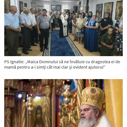
PS Ignatie: „Maica Domnului să ne învăluie cu dragostea ei de
mamă pentru a-i simți cât mai clar și evident ajutorul”