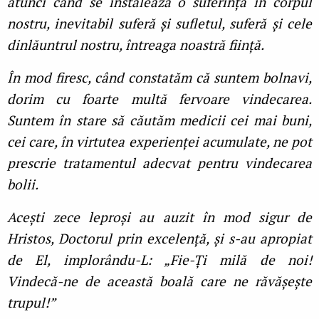
atunci când se instalează o suferință în corpul
nostru, inevitabil suferă și sufletul, suferă și cele
dinlăuntrul nostru, întreaga noastră ființă.
În mod firesc, când constatăm că suntem bolnavi,
dorim cu foarte multă fervoare vindecarea.
Suntem în stare să căutăm medicii cei mai buni,
cei care, în virtutea experienței acumulate, ne pot
prescrie tratamentul adecvat pentru vindecarea
bolii.
Acești zece leproși au auzit în mod sigur de
Hristos, Doctorul prin excelență, și s-au apropiat
de El, implorându-L: „Fie-Ți milă de noi!
Vindecă-ne de această boală care ne răvășește
trupul!”