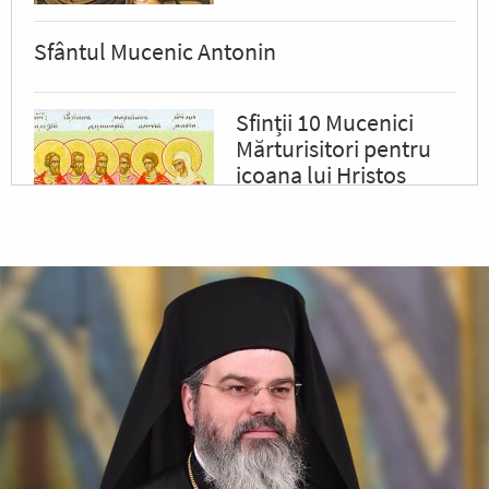
Sfântul Mucenic Antonin
Sfinții 10 Mucenici
Mărturisitori pentru
icoana lui Hristos
Sfinții, întărindu-se cu
puterea lui Hristos, răbdau cu
vitejie, neslăbind cu trupurile.
Iar tiranul, văzând acest lucru,
a poruncit să le ardă fețele cu
fiare arse,...
✝) Duminica a 10-a
după Rusalii
(Vindecarea
lunaticului)