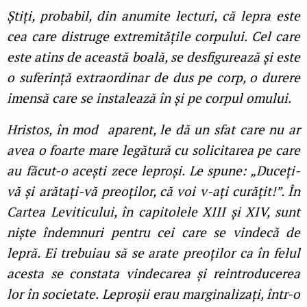
Știți, probabil, din anumite lecturi, că lepra este
cea care distruge extremitățile corpului. Cel care
este atins de această boală, se desfigurează și este
o suferință extraordinar de dus pe corp, o durere
imensă care se instalează în și pe corpul omului.
Hristos, în mod aparent, le dă un sfat care nu ar
avea o foarte mare legătură cu solicitarea pe care
au făcut-o acești zece leproși. Le spune: „Duceți-
vă și arătați-vă preoților, că voi v-ați curățit!”. În
Cartea Leviticului, în capitolele XIII și XIV, sunt
niște îndemnuri pentru cei care se vindecă de
lepră. Ei trebuiau să se arate preoților ca în felul
acesta se constata vindecarea și reintroducerea
lor în societate. Leproșii erau marginalizați, într-o