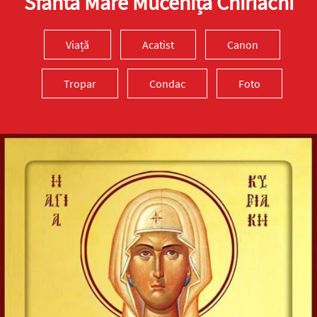
Sfânta Mare Muceniță Chiriachi
Viață
Acatist
Canon
Tropar
Condac
Foto