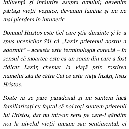
influență și înrâurire asupra omului; devenim
părtași vieții veșnice, devenim lumină și nu ne
mai pierdem în întuneric.
Domnul Hristos este Cel care știa dinainte și le-a
spus ucenicilor Săi că „Lazăr prietenul nostru a
adormit” – aceasta este terminologia corectă – în
sensul că moartea este ca un somn din care a fost
ridicat Lazăr, chemat la viață prin rostirea
numelui său de către Cel ce este viața Însăși, Iisus
Hristos.
Poate ni se pare paradoxal și nu suntem încă
familiarizați cu faptul că noi toți suntem prietenii
lui Hristos, dar nu într-un sens pe care-l gândim
noi la nivelul vieții umane sau sentimental, ci