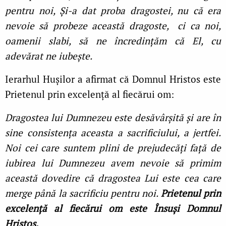
pentru noi, Și-a dat proba dragostei, nu că era
nevoie să probeze această dragoste, ci ca noi,
oamenii slabi, să ne încredințăm că El, cu
adevărat ne iubește.
Ierarhul Hușilor a afirmat că Domnul Hristos este
Prietenul prin excelență al fiecărui om:
Dragostea lui Dumnezeu este desăvârșită și are în
sine consistența aceasta a sacrificiului, a jertfei.
Noi cei care suntem plini de prejudecăți față de
iubirea lui Dumnezeu avem nevoie să primim
această dovedire că dragostea Lui este cea care
merge până la sacrificiu pentru noi.
Prietenul prin
excelență al fiecărui om este Însuși Domnul
Hristos.