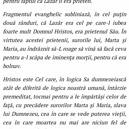
pentru faptul că Lazăr îi era prieten.
Fragmentul evanghelic subliniază, în cel puțin
două rânduri, că Lazăr era cel pe care-l iubea
foarte mult Domnul Hristos, era prietenul Său. În
virtutea acestei prietenii, surorile lui, Marta și
Maria, au îndrăznit să-L roage să vină să facă ceva
pentru a-l scăpa de iminența morții, pentru că era
bolnav.
Hristos este Cel care, în logica Sa dumnezeiască
atât de diferită de logica noastră umană, întârzie
premeditat, tocmai pentru a le împărtăși celor de
față, cu precădere surorilor Marta și Maria, slava
lui Dumnezeu, cea în care se vede puterea vieții,
cea în care moartea nu mai are niciun fel de