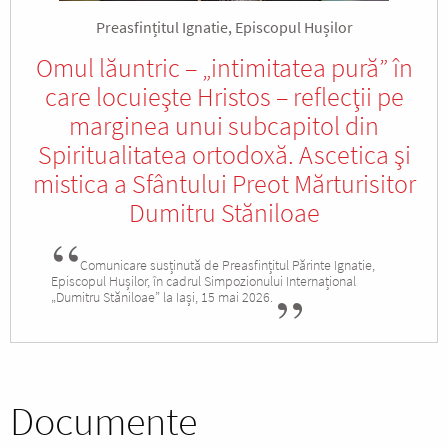
Preasfințitul Ignatie, Episcopul Hușilor
Omul lăuntric – „intimitatea pură” în
care locuieşte Hristos – reflecţii pe
marginea unui subcapitol din
Spiritualitatea ortodoxă. Ascetica şi
mistica a Sfântului Preot Mărturisitor
Dumitru Stăniloae
Comunicare susținută de Preasfințitul Părinte Ignatie,
Episcopul Hușilor, în cadrul Simpozionului Internațional
„Dumitru Stăniloae” la Iași, 15 mai 2026.
Documente