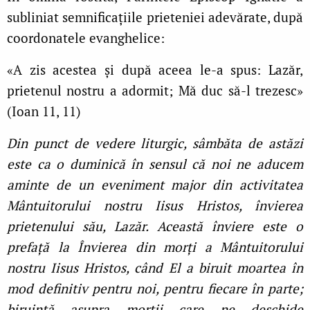
subliniat semnificațiile prieteniei adevărate, după
coordonatele evanghelice:
«A zis acestea și după aceea le-a spus: Lazăr,
prietenul nostru a adormit; Mă duc să-l trezesc»
(Ioan 11, 11)
Din punct de vedere liturgic, sâmbăta de astăzi
este ca o duminică în sensul că noi ne aducem
aminte de un eveniment major din activitatea
Mântuitorului nostru Iisus Hristos, învierea
prietenului său, Lazăr. Această înviere este o
prefață la Învierea din morți a Mântuitorului
nostru Iisus Hristos, când El a biruit moartea în
mod definitiv pentru noi, pentru fiecare în parte;
biruință asupra morții care ne deschide