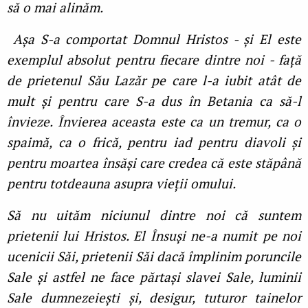
să o mai alinăm.
Așa S-a comportat Domnul Hristos - și El este
exemplul absolut pentru fiecare dintre noi - față
de prietenul Său Lazăr pe care l-a iubit atât de
mult și pentru care S-a dus în Betania ca să-l
învieze. Învierea aceasta este ca un tremur, ca o
spaimă, ca o frică, pentru iad pentru diavoli și
pentru moartea însăși care credea că este stăpână
pentru totdeauna asupra vieții omului.
Să nu uităm niciunul dintre noi că suntem
prietenii lui Hristos. El Însuși ne-a numit pe noi
ucenicii Săi, prietenii Săi dacă împlinim poruncile
Sale și astfel ne face părtași slavei Sale, luminii
Sale dumnezeiești și, desigur, tuturor tainelor