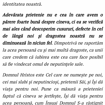
identitatea noastră.
Adevărata prietenie nu e cea în care avem o
părere foarte bună despre cineva, ci ea se verifică
mai ales când descoperim cusururi, defecte în cel
de lângă noi și dragostea noastră nu se
diminuează în niciun fel
. Dimpotrivă ne raportăm
la acea persoană cu și mai multă dragoste, ca unii
care credem că iubirea este cea care face posibil
să fie vindecat omul de neputințele sale.
Domnul Hristos este Cel care ne numește pe noi,
cei mai slabi și neputincioși, prietenii Săi, și Își dă
viața pentru noi. Pune ca măsură a prieteniei
faptul că cineva se jertfește, Își dă viața pentru
acea persoană, cum Însuși Domnul S-a răstignit