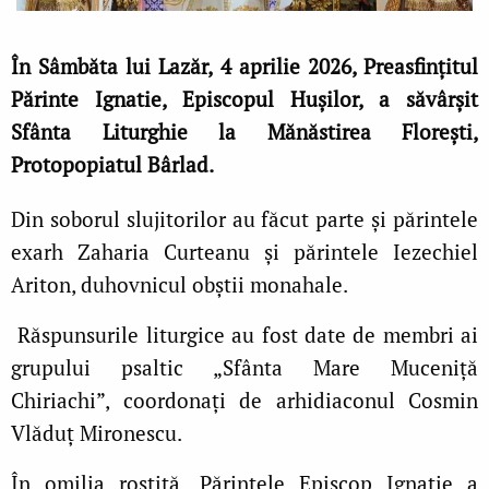
În Sâmbăta lui Lazăr, 4 aprilie 2026, Preasfințitul
Părinte Ignatie, Episcopul Hușilor, a săvârșit
Sfânta Liturghie la Mănăstirea Florești,
Protopopiatul Bârlad.
Din soborul slujitorilor au făcut parte și părintele
exarh Zaharia Curteanu și părintele Iezechiel
Ariton, duhovnicul obștii monahale.
Răspunsurile liturgice au fost date de membri ai
grupului psaltic „Sfânta Mare Muceniță
Chiriachi”, coordonați de arhidiaconul Cosmin
Vlăduț Mironescu.
În omilia rostită, Părintele Episcop Ignatie a