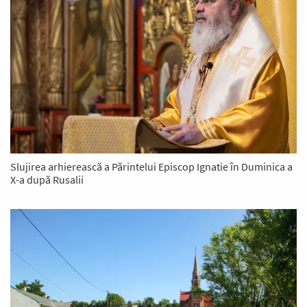
Slujirea arhierească a Părintelui Episcop Ignatie în Duminica a
X-a după Rusalii