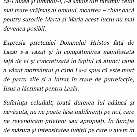
că-l iubea și iubindu-l, l-a smuls din tărâmul celui
mai mare vrăjmaș al omului, moartea – chiar dacă
pentru surorile Marta și Maria acest lucru nu mai
devenea posibil.
Expresia prieteniei Domnului Hristos față de
Lazăr s-a văzut și în compătimirea manifestată
față de el și concretizată în faptul că atunci când
a văzut mormântul și când I s-a spus că este mort
de patru zile și a intrat în stare de putrefacție,
Iisus a lăcrimat pentru Lazăr.
Suferința celuilalt, toată durerea lui adâncă și
nevăzută, nu ne poate lăsa indiferenți pe noi, care
ne revendicăm prieteni sau apropiați. În funcție
de măsura și intensitatea iubirii pe care o avem în