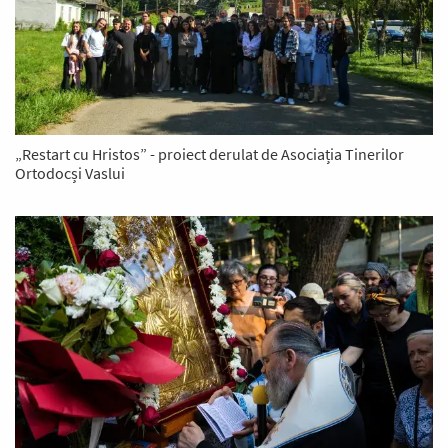
„Restart cu Hristos” - proiect derulat de Asociația Tinerilor
Ortodocși Vaslui