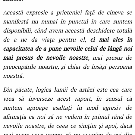
Această expresie a prieteniei față de cineva se
manifestă nu numai în punctul în care suntem
disponibili, când avem această deschidere totală
de a ne da viața pentru el,
ci mai ales în
capacitatea de a pune nevoile celui de lângă noi
mai presus de nevoile noastre
, mai presus de
preocupările noastre, și chiar de însăși persoana
noastră.
Din păcate, logica lumii de astăzi este cea care
vrea să inverseze acest raport, în sensul că
suntem aproape asaltați în mod agresiv de
afirmația ca noi să ne vedem în primul rând de
nevoile noastre, de ceea ce simțim și apoi, dacă
mai avem ceva vreme, să ne ocupăm de cei din