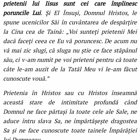
prietenii lui Iisus sunt cei care împlinesc
poruncile Lui
. Și El Însuși, Domnul Hristos, le
spune ucenicilor Săi în cuvântarea de despărțire
la Cina cea de Taină: „Voi sunteți prietenii Mei
dacă faceți ceea ce Eu vă poruncesc. De acum nu
vă mai zic slugi, că sluga nu știe ce face stăpânul
său, ci v-am numit pe voi prieteni pentru că toate
câte le-am auzit de la Tatăl Meu vi le-am făcut
cunoscute vouă.”
Prietenia în Hristos sau cu Hristos înseamnă
această stare de intimitate profundă când
Domnul ne face părtași la toate cele ale Sale, ne
aduce întru slava Sa, ne împărtășește dragostea
Sa și ne face cunoscute toate tainele Împărăției
lui Dumnezeu.