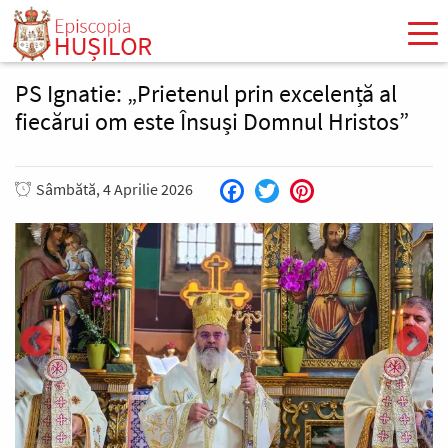
Mergi
la
conţinutul
principal
PS Ignatie: „Prietenul prin excelență al
fiecărui om este Însuși Domnul Hristos”
Sâmbătă, 4 Aprilie 2026
Facebook
Twitter
Pinterest