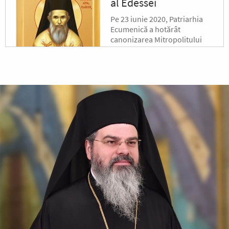
al Edessei
Pe 23 iunie 2020, Patriarhia
Ecumenică a hotărât
canonizarea Mitropolitului
Calinic al Edessei, Pellei și
Almopiei (1919-1984) și
pomenirea lui în fiecare an la
data de...
Sfântul Ierarh Emilian
Mărturisitorul,
Episcopul Cizicului
Sfântul Ierarh Emilian,
mărturisitorul lui Hristos, a
trăit pe vremea împărăției lui
Leon Armeanul, luptătorul
împotriva icoanelor, și fiind el
episcop al Cizicului, de...
Sfântul Ierarh Miron,