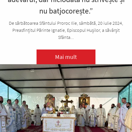
nu batjocorește.”
De sărbătoarea Sfântului Proroc Ilie, sâmbătă, 20 iulie 2024,
Preasfințitul Părinte Ignatie, Episcopul Hușilor, a săvârșit
Sfânta...
Mai mult