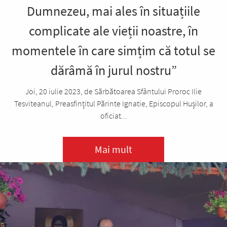
Dumnezeu, mai ales în situațiile
complicate ale vieții noastre, în
momentele în care simțim că totul se
dărâmă în jurul nostru”
Joi, 20 iulie 2023, de Sărbătoarea Sfântului Proroc Ilie
Tesviteanul, Preasfințitul Părinte Ignatie, Episcopul Hușilor, a
oficiat...
Mai mult