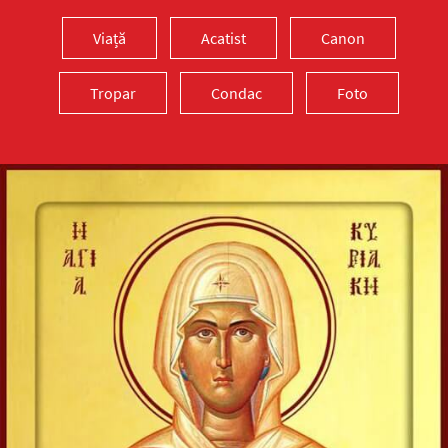
Viață
Acatist
Canon
Tropar
Condac
Foto