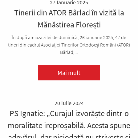
27 Ianuarie 2025
Tinerii din ATOR Bârlad în vizită la
Mănăstirea Florești
În după amiaza zilei de duminică, 26 ianuarie 2025, 47 de
tineri din cadrul Asociației Tinerilor Ortodocși Români (ATOR)
Bârlad,...
Mai mult
20 Iulie 2024
PS Ignatie: „Curajul izvorăște dintr-o
moralitate ireproșabilă. Acesta spune
adevărul, dar niciodată nu strivește și