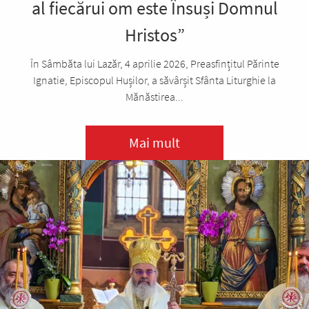
al fiecărui om este Însuși Domnul
Hristos”
În Sâmbăta lui Lazăr, 4 aprilie 2026, Preasfințitul Părinte
Ignatie, Episcopul Hușilor, a săvârșit Sfânta Liturghie la
Mănăstirea...
Mai mult