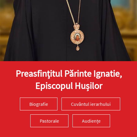
Preasfinţitul Părinte Ignatie,
Episcopul Hușilor
Biografie
Cuvântul ierarhului
Pastorale
Audiențe