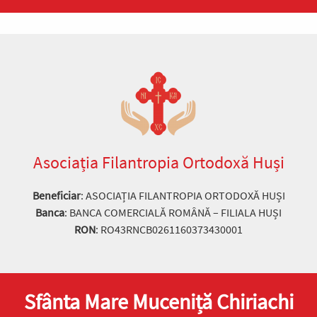
Asociația Filantropia Ortodoxă Huși
Beneficiar
: ASOCIAȚIA FILANTROPIA ORTODOXĂ HUȘI
Banca
: BANCA COMERCIALĂ ROMÂNĂ – FILIALA HUȘI
RON
: RO43RNCB0261160373430001
Sfânta Mare Muceniță Chiriachi