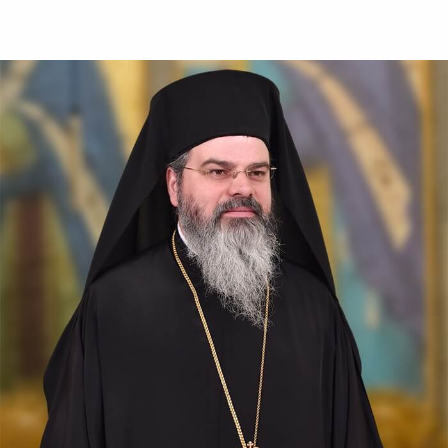
Almopiei (1919-1984) și
pomenirea lui în fiecare an la
data de...
Sfântul Ierarh Emilian
Mărturisitorul,
Episcopul Cizicului
Sfântul Ierarh Emilian,
mărturisitorul lui Hristos, a
trăit pe vremea împărăției lui
Leon Armeanul, luptătorul
împotriva icoanelor, și fiind el
episcop al Cizicului, de...
Sfântul Ierarh Miron,
Episcopul Cretei
Pentru o viață îmbunătățită ca
aceasta a fost pus preot al
sfintei biserici a lui Dumnezeu