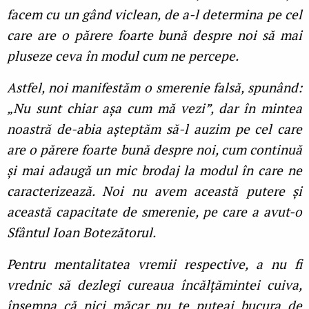
facem cu un gând viclean, de a-l determina pe cel
care are o părere foarte bună despre noi să mai
pluseze ceva în modul cum ne percepe.
Astfel, noi manifestăm o smerenie falsă, spunând:
„Nu sunt chiar așa cum mă vezi”, dar în mintea
noastră de-abia așteptăm să-l auzim pe cel care
are o părere foarte bună despre noi, cum continuă
și mai adaugă un mic brodaj la modul în care ne
caracterizează. Noi nu avem această putere și
această capacitate de smerenie, pe care a avut-o
Sfântul Ioan Botezătorul.
Pentru mentalitatea vremii respective, a nu fi
vrednic să dezlegi cureaua încălţămintei cuiva,
însemna că nici măcar nu te puteai bucura de