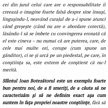
cei din jurul celui care are o responsabilitate îi
creează o imagine foarte falsă despre sine însuși,
lingușindu-l, neavând curajul de a-i spune atunci
când greșește (când nu are o abordare corectă),
lăsându-l să se îmbete cu convingerea eronată că
el este cineva – nu numai că are puterea, care, de
cele mai multe ori, corupe (cum spune un
gânditor), ci se și urcă pe un piedestal, pe care, în
conștiinţa sa, este extrem de conștient că nu-l
merită.
Sfântul Ioan Botezătorul este un exemplu foarte
bun pentru noi, de a fi smeriţi, de a căuta să ne
caracterizăm și să ne definim exact așa cum
suntem în faţa propriei noastre conștiinţe
, fără să