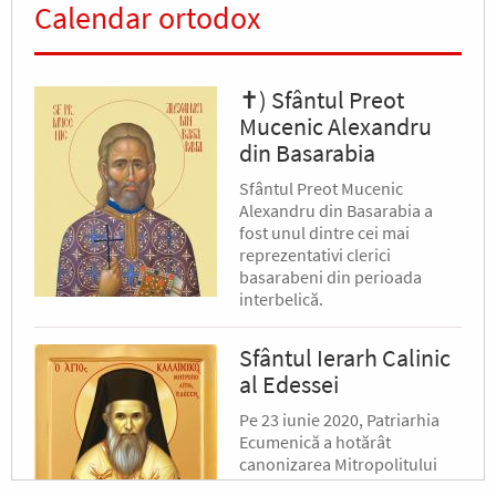
Calendar ortodox
✝) Sfântul Preot
Mucenic Alexandru
din Basarabia
Sfântul Preot Mucenic
Alexandru din Basarabia a
fost unul dintre cei mai
reprezentativi clerici
basarabeni din perioada
interbelică.
Sfântul Ierarh Calinic
al Edessei
Pe 23 iunie 2020, Patriarhia
Ecumenică a hotărât
canonizarea Mitropolitului
Calinic al Edessei, Pellei și