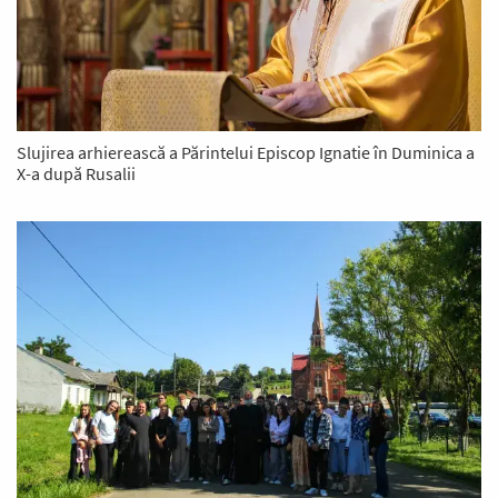
Slujirea arhierească a Părintelui Episcop Ignatie în Duminica a
X-a după Rusalii