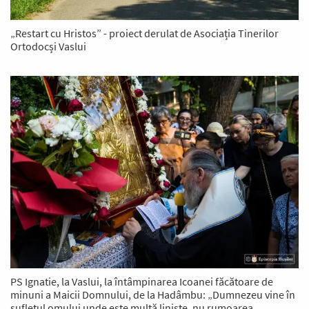
„Restart cu Hristos” - proiect derulat de Asociația Tinerilor
Ortodocși Vaslui
PS Ignatie, la Vaslui, la întâmpinarea Icoanei făcătoare de
minuni a Maicii Domnului, de la Hadâmbu: „Dumnezeu vine în
sufletul omului unde este multă liniște, nu rumoarea