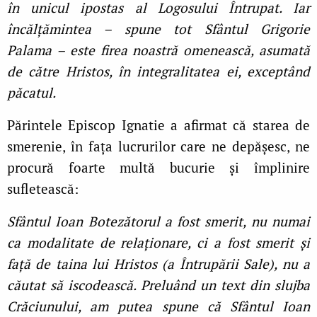
în unicul ipostas al Logosului Întrupat. Iar
încălţămintea – spune tot Sfântul Grigorie
Palama – este firea noastră omenească, asumată
de către Hristos, în integralitatea ei, exceptând
păcatul.
Părintele Episcop Ignatie a afirmat că starea de
smerenie, în fața lucrurilor care ne depășesc, ne
procură foarte multă bucurie și împlinire
sufletească:
Sfântul Ioan Botezătorul a fost smerit, nu numai
ca modalitate de relaţionare, ci a fost smerit și
faţă de taina lui Hristos (a Întrupării Sale), nu a
căutat să iscodească. Preluând un text din slujba
Crăciunului, am putea spune că Sfântul Ioan