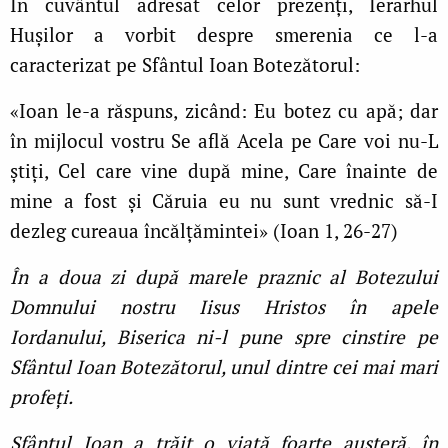
În cuvântul adresat celor prezenți, Ierarhul
Hușilor a vorbit despre smerenia ce l-a
caracterizat pe Sfântul Ioan Botezătorul:
«Ioan le-a răspuns, zicând: Eu botez cu apă; dar
în mijlocul vostru Se află Acela pe Care voi nu-L
ştiţi, Cel care vine după mine, Care înainte de
mine a fost şi Căruia eu nu sunt vrednic să-I
dezleg cureaua încălţămintei» (Ioan 1, 26-27)
În a doua zi după marele praznic al Botezului
Domnului nostru Iisus Hristos în apele
Iordanului, Biserica ni-l pune spre cinstire pe
Sfântul Ioan Botezătorul, unul dintre cei mai mari
profeţi.
Sfântul Ioan a trăit o viaţă foarte austeră, în