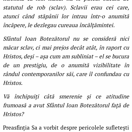
statutul de rob (sclav). Sclavii erau cei care,
atunci când stăpânii lor intrau într-o anumită
încăpere, le dezlegau cureaua încălţămintei.
Sfântul Ioan Botezătorul nu se consideră nici
măcar sclav, ci mai prejos decât atât, în raport cu
Hristos, deși – așa cum am subliniat – el se bucura
de un prestigiu, de o anumită vizibilitate în
rândul contemporanilor săi, care îl confundau cu
Hristos.
Vă închipuiţi câtă smerenie și ce atitudine
frumoasă a avut Sfântul Ioan Botezătorul faţă de
Hristos?
Preasfinția Sa a vorbit despre pericolele sufletești