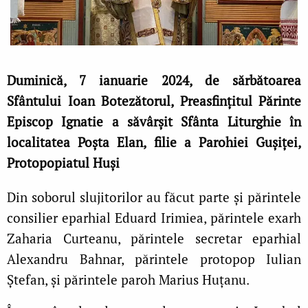
Duminică, 7 ianuarie 2024, de sărbătoarea
Sfântului Ioan Botezătorul, Preasfințitul Părinte
Episcop Ignatie a săvârșit Sfânta Liturghie în
localitatea Poșta Elan, filie a Parohiei Gușiței,
Protopopiatul Huși
Din soborul slujitorilor au făcut parte și părintele
consilier eparhial Eduard Irimiea, părintele exarh
Zaharia Curteanu, părintele secretar eparhial
Alexandru Bahnar, părintele protopop Iulian
Ștefan, și părintele paroh Marius Huțanu.