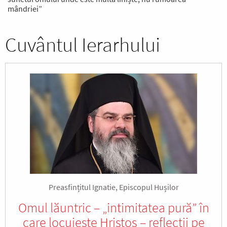
mândriei”
Cuvântul Ierarhului
Preasfințitul Ignatie, Episcopul Hușilor
Omul lăuntric – „intimitatea pură” în
care locuieşte Hristos – reflecţii pe