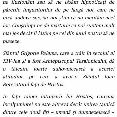
ne iluzionăm sau să ne lăsăm hipnotizaţi de
părerile lingușitorilor de pe lângă noi, care ne
urcă undeva sus, iar noi știm că nu merităm acel
loc. Conștiinţa ne dă mărturie că noi suntem mult
mai jos decât îi lăsăm pe cei din jurul nostru să ne
plaseze.
Sfântul Grigorie Palama, care a trăit în secolul al
XIV-lea și a fost Arhiepiscopul Tesalonicului, dă
o tâlcuire foarte duhovnicească a acestei
atitudini, pe care a avut-o Sfântul Ioan
Botezătorul faţă de Hristos.
În faţa tainei întrupării lui Hristos, cureaua
încălțămintei nu este altceva decât unirea tainică
dintre cele două firi – umană și dumnezeiască –