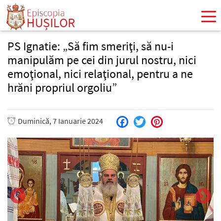
Mergi
la
conţinutul
principal
PS Ignatie: „Să fim smeriţi, să nu-i
manipulăm pe cei din jurul nostru, nici
emoţional, nici relaţional, pentru a ne
hrăni propriul orgoliu”
Duminică, 7 Ianuarie 2024
Facebook
Twitter
Pinterest