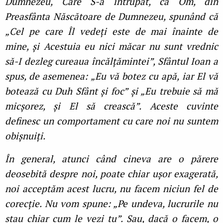
Dumnezeu, Care S-a întrupat, ca Om, din
Preasfânta Născătoare de Dumnezeu, spunând că
„Cel pe care Îl vedeţi este de mai înainte de
mine, și Acestuia eu nici măcar nu sunt vrednic
să-I dezleg cureaua încălţămintei”, Sfântul Ioan a
spus, de asemenea: „Eu vă botez cu apă, iar El vă
botează cu Duh Sfânt și foc” și „Eu trebuie să mă
micșorez, și El să crească”. Aceste cuvinte
definesc un comportament cu care noi nu suntem
obișnuiţi.
În general, atunci când cineva are o părere
deosebită despre noi, poate chiar ușor exagerată,
noi acceptăm acest lucru, nu facem niciun fel de
corecţie. Nu vom spune: „Pe undeva, lucrurile nu
stau chiar cum le vezi tu”. Sau, dacă o facem, o