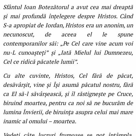
Sfântul Ioan Botezătorul a avut cea mai dreaptă
și mai profundă înţelegere despre Hristos. Când
S-a apropiat de Iordan, Hristos era un anonim, un
necunoscut, de aceea el le spune
contemporanilor săi: „Pe Cel care vine acum voi
nu-L cunoașteţi” și „Iată Mielul lui Dumnezeu,
Cel ce ridică păcatele lumii”.
Cu alte cuvinte, Hristos, Cel fără de păcat,
desăvârșit, vine și Își asumă păcatul nostru, fără
ca El să-l săvârșească, și îl răstignește pe Cruce,
biruind moartea, pentru ca noi să ne bucurăm de
lumina Învierii, de biruinţa asupra celui mai mare
inamic al omului – moartea.
Vedeţi câte lucruri frumoase se pot întâmpla,