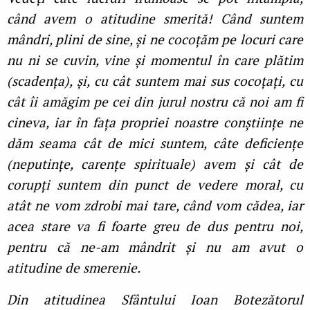
când avem o atitudine smerită! Când suntem
mândri, plini de sine, și ne cocoţăm pe locuri care
nu ni se cuvin, vine și momentul în care plătim
(scadenţa), și, cu cât suntem mai sus cocoţaţi, cu
cât îi amăgim pe cei din jurul nostru că noi am fi
cineva, iar în faţa propriei noastre conștiinţe ne
dăm seama cât de mici suntem, câte deficienţe
(neputinţe, carenţe spirituale) avem și cât de
corupţi suntem din punct de vedere moral, cu
atât ne vom zdrobi mai tare, când vom cădea, iar
acea stare va fi foarte greu de dus pentru noi,
pentru că ne-am mândrit și nu am avut o
atitudine de smerenie.
Din atitudinea Sfântului Ioan Botezătorul