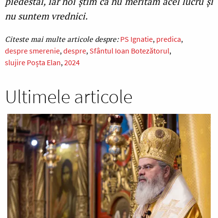
piedestal, iar noi știm că nu merităm acel lucru și
nu suntem vrednici.
PS Ignatie
predica
despre smerenie
despre
Sfântul Ioan Botezătorul
slujire Poșta Elan
2024
Ultimele articole