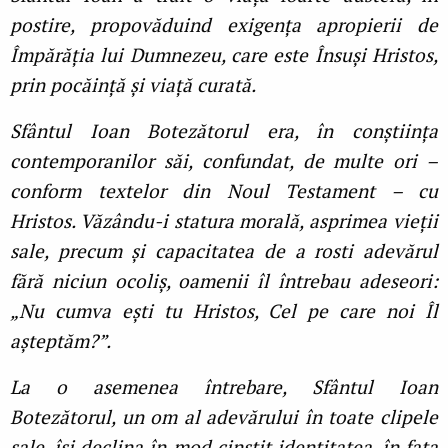
postire, propovăduind exigenţa apropierii de
Împărăţia lui Dumnezeu, care este Însuși Hristos,
prin pocăinţă și viaţă curată.
Sfântul Ioan Botezătorul era, în conștiinţa
contemporanilor săi, confundat, de multe ori –
conform textelor din Noul Testament – cu
Hristos. Văzându-i statura morală, asprimea vieţii
sale, precum și capacitatea de a rosti adevărul
fără niciun ocoliș, oamenii îl întrebau adeseori:
„Nu cumva ești tu Hristos, Cel pe care noi Îl
așteptăm?”.
La o asemenea întrebare, Sfântul Ioan
Botezătorul, un om al adevărului în toate clipele
sale, își declina în mod cinstit identitatea, în faţa