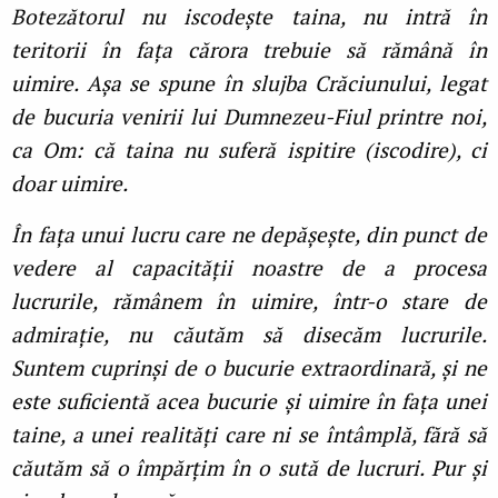
Botezătorul nu iscodește taina, nu intră în
teritorii în faţa cărora trebuie să rămână în
uimire. Așa se spune în slujba Crăciunului, legat
de bucuria venirii lui Dumnezeu-Fiul printre noi,
ca Om: că taina nu suferă ispitire (iscodire), ci
doar uimire.
În faţa unui lucru care ne depășește, din punct de
vedere al capacităţii noastre de a procesa
lucrurile, rămânem în uimire, într-o stare de
admiraţie, nu căutăm să disecăm lucrurile.
Suntem cuprinși de o bucurie extraordinară, și ne
este suficientă acea bucurie și uimire în faţa unei
taine, a unei realităţi care ni se întâmplă, fără să
căutăm să o împărţim în o sută de lucruri. Pur și