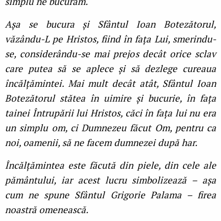
simplu ne bucurăm.
Așa se bucura și Sfântul Ioan Botezătorul,
văzându-L pe Hristos, fiind în faţa Lui, smerindu-
se, considerându-se mai prejos decât orice sclav
care putea să se aplece și să dezlege cureaua
încălţămintei. Mai mult decât atât, Sfântul Ioan
Botezătorul stătea în uimire și bucurie, în faţa
tainei Întrupării lui Hristos, căci în faţa lui nu era
un simplu om, ci Dumnezeu făcut Om, pentru ca
noi, oamenii, să ne facem dumnezei după har.
Încălţămintea este făcută din piele, din cele ale
pământului, iar acest lucru simbolizează – așa
cum ne spune Sfântul Grigorie Palama – firea
noastră omenească.