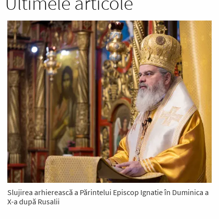
Ultimele articole
Slujirea arhierească a Părintelui Episcop Ignatie în Duminica a
X-a după Rusalii