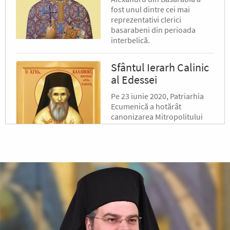
fost unul dintre cei mai
reprezentativi clerici
basarabeni din perioada
interbelică.
Sfântul Ierarh Calinic
al Edessei
Pe 23 iunie 2020, Patriarhia
Ecumenică a hotărât
canonizarea Mitropolitului
Calinic al Edessei, Pellei și
Almopiei (1919-1984) și
pomenirea lui în fiecare an la
data de...
Sfântul Ierarh Emilian
Mărturisitorul,
Episcopul Cizicului
Sfântul Ierarh Emilian,