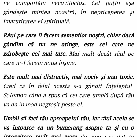
ne comportăm necuviincios. Cel puţin aşa
gândeşte mintea noastră, în nepriceperea şi
imaturitatea ei spirituală.
Răul pe care îl facem semenilor noştri, chiar dacă
gândim că nu ne atinge, este cel care ne
zdrobeşte cel mai tare.
Mai mult decât răul pe
care ni-l facem nouă înşine.
Este mult mai distructiv, mai nociv şi mai toxic.
Cred că în felul acesta s-a gândit Înţeleptul
Solomon când a spus că cel care umblă după rău
va da în mod negreşit peste el.
Umbli să faci rău aproapelui tău, iar răul acela se
va întoarce ca un bumerang asupra ta şi cu o
intensitate mult mai mare
de cum i-ai dat tu