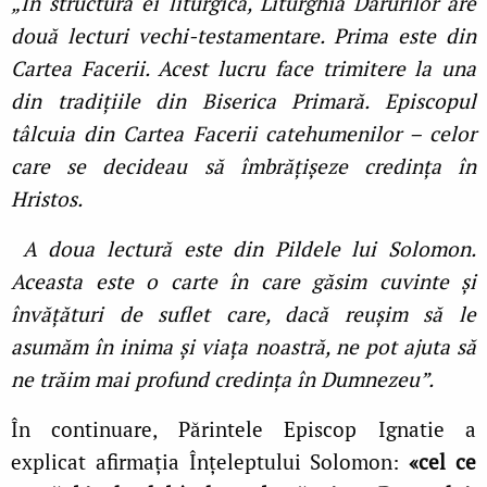
„În structura ei liturgică, Liturghia Darurilor are
două lecturi vechi-testamentare. Prima este din
Cartea Facerii. Acest lucru face trimitere la una
din tradiţiile din Biserica Primară. Episcopul
tâlcuia din Cartea Facerii catehumenilor – celor
care se decideau să îmbrăţişeze credinţa în
Hristos.
A doua lectură este din Pildele lui Solomon.
Aceasta este o carte în care găsim cuvinte şi
învăţături de suflet care, dacă reuşim să le
asumăm în inima şi viaţa noastră, ne pot ajuta să
ne trăim mai profund credinţa în Dumnezeu”.
În continuare, Părintele Episcop Ignatie a
explicat afirmaţia Înţeleptului Solomon:
«cel ce