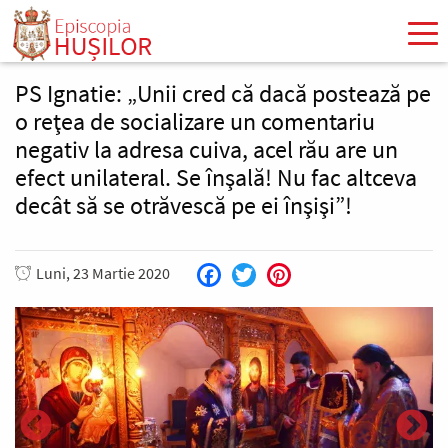
Mergi
la
conţinutul
principal
PS Ignatie: „Unii cred că dacă postează pe
o reţea de socializare un comentariu
negativ la adresa cuiva, acel rău are un
efect unilateral. Se înşală! Nu fac altceva
decât să se otrăvescă pe ei înşişi”!
Luni, 23 Martie 2020
Facebook
Twitter
Pinterest