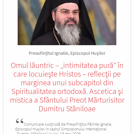
Preasfințitul Ignatie, Episcopul Hușilor
Omul lăuntric – „intimitatea pură” în
care locuieşte Hristos – reflecţii pe
marginea unui subcapitol din
Spiritualitatea ortodoxă. Ascetica şi
mistica a Sfântului Preot Mărturisitor
Dumitru Stăniloae
Comunicare susținută de Preasfințitul Părinte Ignatie,
Episcopul Hușilor, în cadrul Simpozionului Internațional
„Dumitru Stăniloae” la Iași, 15 mai 2026.