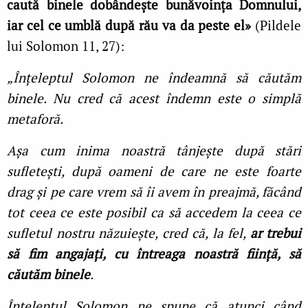
caută binele dobândeşte bunăvoinţa Domnului,
iar cel ce umblă după rău va da peste el»
(Pildele
lui Solomon 11, 27):
„Înţeleptul Solomon ne îndeamnă să căutăm
binele. Nu cred că acest îndemn este o simplă
metaforă.
Aşa cum inima noastră tânjeşte după stări
sufleteşti, după oameni de care ne este foarte
drag şi pe care vrem să îi avem în preajmă, făcând
tot ceea ce este posibil ca să accedem la ceea ce
sufletul nostru năzuieşte, cred că, la fel,
ar trebui
să fim angajaţi, cu întreaga noastră fiinţă, să
căutăm binele
.
Înţeleptul Solomon ne spune că atunci când