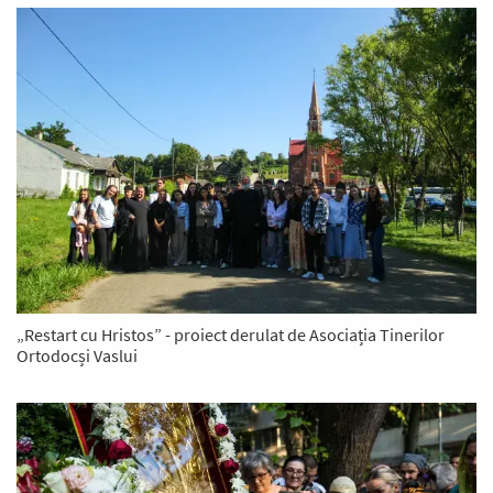
„Restart cu Hristos” - proiect derulat de Asociația Tinerilor
Ortodocși Vaslui