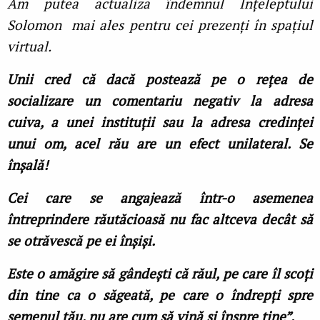
Am putea actualiza îndemnul Înţeleptului
Solomon mai ales pentru cei prezenţi în spaţiul
virtual.
Unii cred că dacă postează pe o reţea de
socializare un comentariu negativ la adresa
cuiva, a unei instituţii sau la adresa credinţei
unui om, acel rău are un efect unilateral. Se
înşală!
Cei care se angajează într-o asemenea
întreprindere răutăcioasă nu fac altceva decât să
se otrăvescă pe ei înşişi.
Este o amăgire să gândeşti că răul, pe care îl scoţi
din tine ca o săgeată, pe care o îndrepţi spre
semenul tău, nu are cum să vină şi înspre tine”.