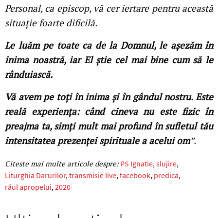
Personal, ca episcop, vă cer iertare pentru această
situaţie foarte dificilă.
Le luăm pe toate ca de la Domnul, le aşezăm în
inima noastră, iar El ştie cel mai bine cum să le
rânduiască.
Vă avem pe toţi în inima şi în gândul nostru. Este
reală experienţa: când cineva nu este fizic în
preajma ta, simţi mult mai profund în sufletul tău
intensitatea prezenţei spirituale a acelui om
”.
PS Ignatie
slujire
Liturghia Darurilor
transmisie live
facebook
predica
răul apropelui
2020