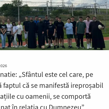
2026
natie: „Sfântul este cel care, pe
 faptul că se manifestă ireproșabil
lațiile cu oamenii, se comportă
nat în relația cu Dumnezeu”