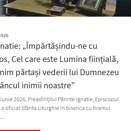
2026
gnatie: „Împărtășindu-ne cu
os, Cel care este Lumina ființială,
nim părtași vederii lui Dumnezeu
âncul inimii noastre”
 iunie 2026, Preasfințitul Părinte Ignatie, Episcopul
 a oficiat Sfânta Liturghie în biserica cu hramul
...