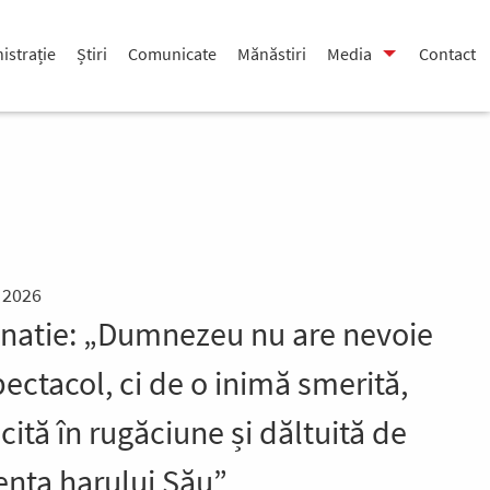
istrație
Știri
Comunicate
Mănăstiri
Media
Contact
 2026
gnatie: „Dumnezeu nu are nevoie
ectacol, ci de o inimă smerită,
ită în rugăciune și dăltuită de
ența harului Său”