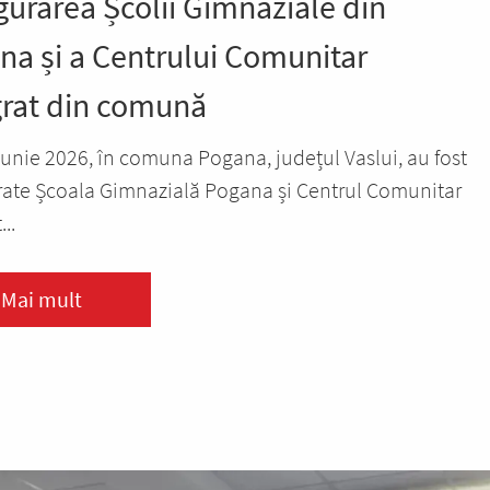
gurarea Școlii Gimnaziale din
na și a Centrului Comunitar
grat din comună
 iunie 2026, în comuna Pogana, județul Vaslui, au fost
ate Școala Gimnazială Pogana și Centrul Comunitar
...
Mai mult