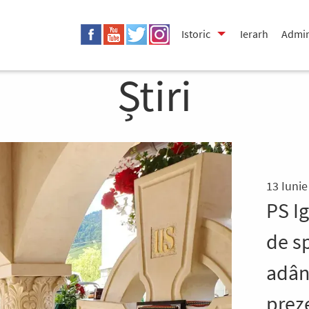
Istoric
Ierarh
Admin
Știri
13 Iunie
PS I
de sp
adânc
prez