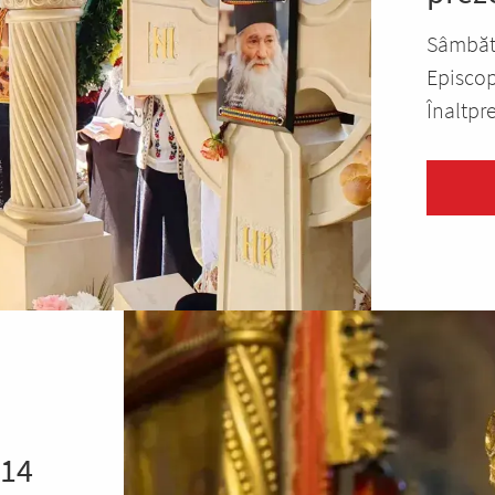
Sâmbătă
Episcop
Înaltpre
 14