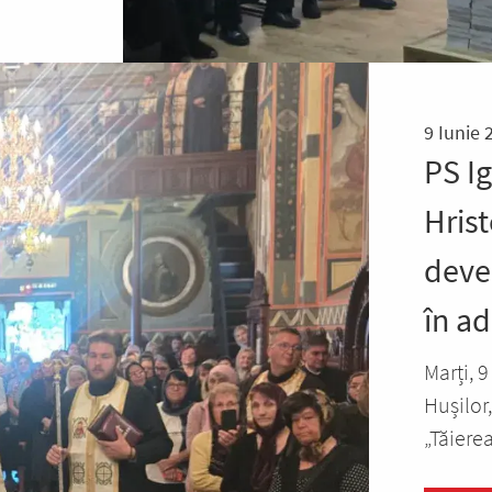
9 Iunie 
PS I
Hrist
deve
în ad
Marți, 9
Hușilor,
„Tăierea