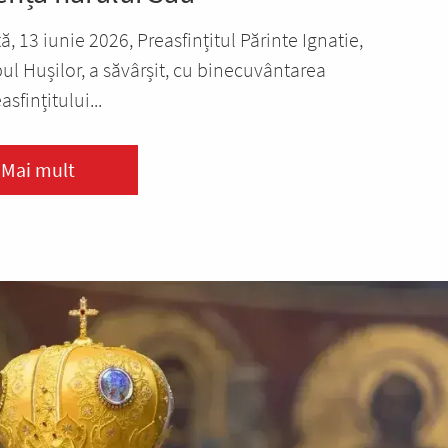
, 13 iunie 2026, Preasfințitul Părinte Ignatie,
ul Hușilor, a săvârșit, cu binecuvântarea
asfințitului...
Mai mult