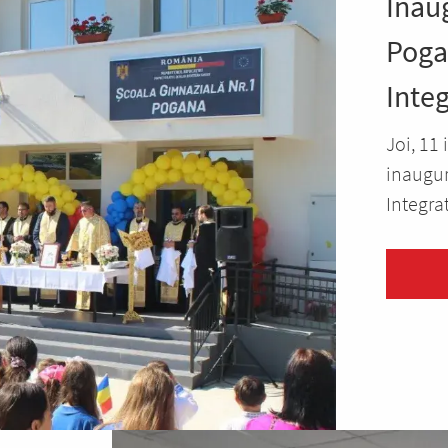
Inau
Poga
Inte
Joi, 11
inaugur
Integrat