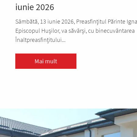
iunie 2026
Sâmbătă, 13 iunie 2026, Preasfințitul Părinte Igna
Episcopul Hușilor, va săvârși, cu binecuvântarea
Înaltpreasfințitului...
Mai mult