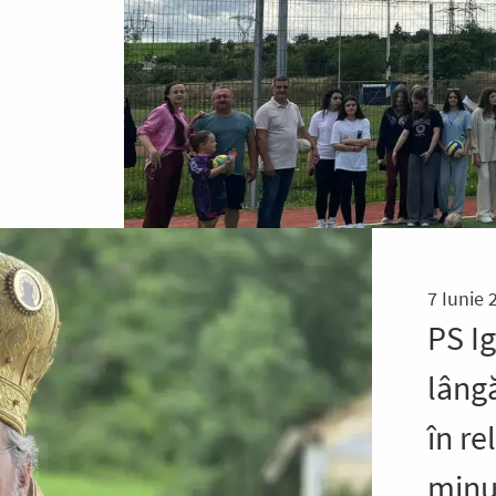
7 Iunie 
PS Ig
lângă
în re
minu