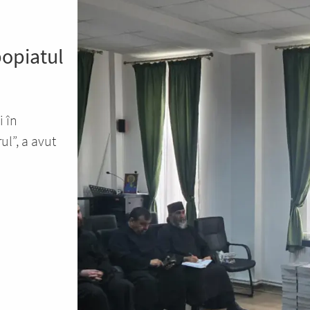
popiatul
i în
ul”, a avut