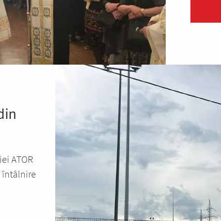
din
ției ATOR
 întâlnire